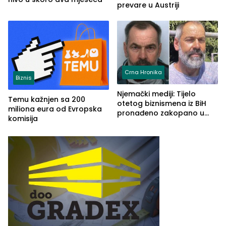
prevare u Austriji
Crna Hronika
Biznis
Njemački mediji: Tijelo
Temu kažnjen sa 200
otetog biznismena iz BiH
miliona eura od Evropska
pronađeno zakopano u
komisija
šumi