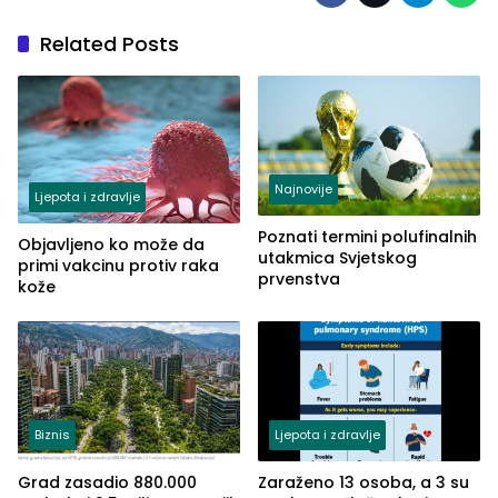
Related Posts
Najnovije
Ljepota i zdravlje
Poznati termini polufinalnih
Objavljeno ko može da
utakmica Svjetskog
primi vakcinu protiv raka
prvenstva
kože
Biznis
Ljepota i zdravlje
Grad zasadio 880.000
Zaraženo 13 osoba, a 3 su