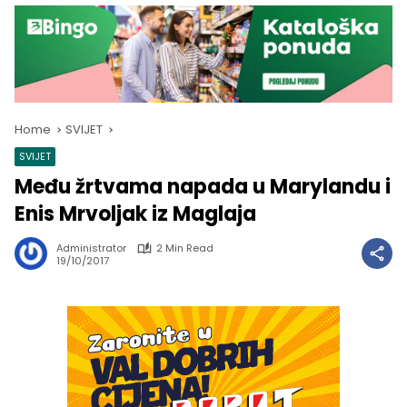
Home
SVIJET
SVIJET
Među žrtvama napada u Marylandu i
Enis Mrvoljak iz Maglaja
Administrator
2 Min Read
19/10/2017