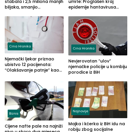
stabala i 2,5 miliona manjih
umrle: Proglašen kraj
biljaka, smanjio
epidemije hantavirusa
temperaturu do 3°C i
povezane sa kruzerom
poboljšao vazduh
Crna Hronika
Crna Hronika
Njemački ljekar priznao
Nevjerovatan “ulov”
ubistvo 12 pacijenata:
njemačke policije u kombiju
“Olakšavanje patnje” kao
porodice iz BiH
izgovor
Najnovije
Biznis
Majka i kćerka iz BiH idu na
Cijene nafte pale na najniži
robiju zbog socijalne
nivo u skoro dva mjeseca