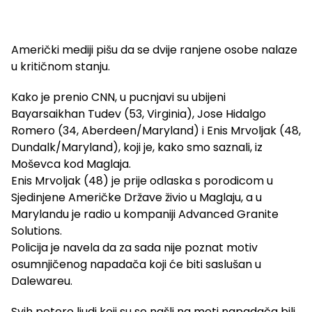
Američki mediji pišu da se dvije ranjene osobe nalaze
u kritičnom stanju.
Kako je prenio CNN, u pucnjavi su ubijeni
Bayarsaikhan Tudev (53, Virginia), Jose Hidalgo
Romero (34, Aberdeen/Maryland) i Enis Mrvoljak (48,
Dundalk/Maryland), koji je, kako smo saznali, iz
Moševca kod Maglaja.
Enis Mrvoljak (48) je prije odlaska s porodicom u
Sjedinjene Američke Države živio u Maglaju, a u
Marylandu je radio u kompaniji Advanced Granite
Solutions.
Policija je navela da za sada nije poznat motiv
osumnjičenog napadača koji će biti saslušan u
Dalewareu.
Svih petero ljudi koji su se našli na meti napadača bili