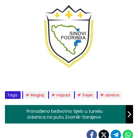
Tags:
Maglaj
napad
Svijet
ubistvo
Pronađeno beživotno tijelo u tunelu
Jošanica na putu Zvornik-Sarajevo