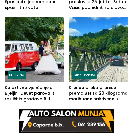
Spasioci u jednom danu
proslavila 25. jubilej: Srđan
spasili tri života
Vasić pobjednik sa ulovom
od 2.040 grama (FOTO)
BIJELJINA
Crna Hronika
Kolektivno vjenčanje u
Krenuo preko granice
Bijeljini: Devet parova iz
prema BiH sa 20 kilograma
različitih gradova BiH
marihuane sakrivene u
izgovorilo sudbonosno da
automobilu