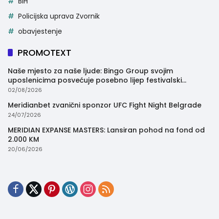
BiH
Policijska uprava Zvornik
obavjestenje
PROMOTEXT
Naše mjesto za naše ljude: Bingo Group svojim
uposlenicima posvećuje posebno lijep festivalski
trenutak
02/08/2026
Meridianbet zvanični sponzor UFC Fight Night Belgrade
24/07/2026
MERIDIAN EXPANSE MASTERS: Lansiran pohod na fond od
2.000 KM
20/06/2026