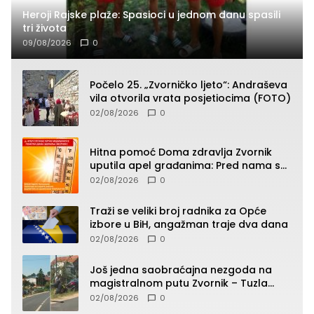
Heroji Rajske plaže: Spasioci u jednom danu spasili
tri života
09/08/2026
0
Počelo 25. „Zvorničko ljeto“: Andraševa
vila otvorila vrata posjetiocima (FOTO)
02/08/2026
0
Hitna pomoć Doma zdravlja Zvornik
uputila apel građanima: Pred nama su
temperature do 40°C, oprez zbog
02/08/2026
0
toplotnog udara
Traži se veliki broj radnika za Opće
izbore u BiH, angažman traje dva dana
02/08/2026
0
Još jedna saobraćajna nezgoda na
magistralnom putu Zvornik – Tuzla
(FOTO)
02/08/2026
0