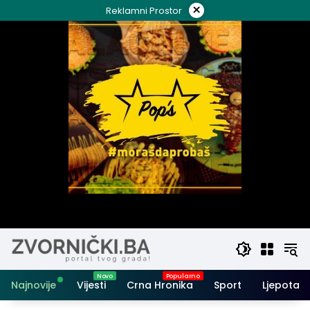
Skip
×
Reklamni Prostor
to
content
Najnovije
Vijesti
Crna Hronika
Sport
Ljepota i 