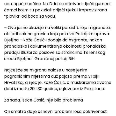
nemoguće načine. Na Drini su otkrivani dječiji gumeni
čamci kojim su pokušali prijeći rijeku i improvizirana
“plovila” od boca za vodu.
– Ovo jasno ukazuje na veliki porast broja migranata,
ali i pritisak na granicu koju pokriva Policijska uprava
Bijeljina – kaže Ćosić i dodaje da migrante, nakon
pronalaska i dokumentiranja okolnosti pronalaska,
predaju Službi za poslove sa strancima Terenskog
ureda Bijeljina i Graničnoj policiji BiH.
Najčešće se migranti nalaze u naseljenim
pograničnim mjestima duž pojasa prema Srbiji i
Hrvatskoj, a riječ je, kaže Ćosić, o muškarcima životne
dobi između 20 i 30 godina, uglavnom iz Pakistana.
Za sada, ističe Ćosić, nije bilo problema.
On smatra da je osnovni problem loša pokrivenost