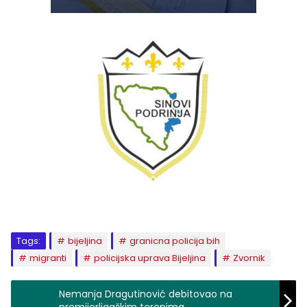
Tags:
bijeljina
granicna policija bih
migranti
policijska uprava Bijeljina
Zvornik
Nemanja Dragutinović debitovao na