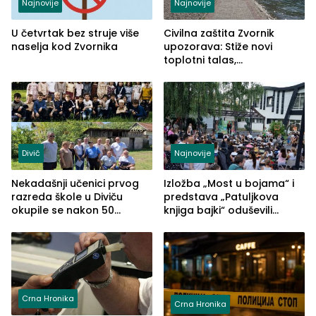
Najnovije
Najnovije
U četvrtak bez struje više
Civilna zaštita Zvornik
naselja kod Zvornika
upozorava: Stiže novi
toplotni talas,
temperature do 41 stepen
Divič
Najnovije
Nekadašnji učenici prvog
Izložba „Most u bojama“ i
razreda škole u Diviču
predstava „Patuljkova
okupile se nakon 50
knjiga bajki“ oduševili
godina, a učitelj Mustafa
posjetioce
Pašić im održao čas
(FOTO)
Crna Hronika
Crna Hronika