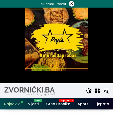
Skip
×
Reklamni Prostor
to
content
Najnovije
Vijesti
Crna Hronika
Sport
Ljepota i 