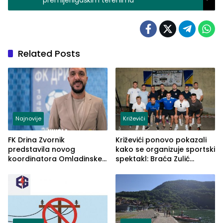
premijerligaškim terenima
Related Posts
Najnovije
Križevići
FK Drina Zvornik
Križevići ponovo pokazali
predstavila novog
kako se organizuje sportski
koordinatora Omladinske
spektakl: Braća Zulić
škole
osvojila Križevići kup 2026