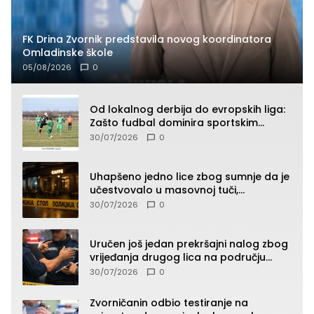
FK Drina Zvornik predstavila novog koordinatora
Omladinske škole
05/08/2026
0
Od lokalnog derbija do evropskih liga:
Zašto fudbal dominira sportskim
klađenjem
30/07/2026
0
Uhapšeno jedno lice zbog sumnje da je
učestvovalo u masovnoj tuči,
maloljetnik zadobio povrede
30/07/2026
0
Uručen još jedan prekršajni nalog zbog
vrijeđanja drugog lica na području
Zvornika
30/07/2026
0
Zvorničanin odbio testiranje na