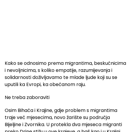
Kako se odnosimo prema migrantima, beskućnicima
i nevoljnicima, s koliko empatije, razumijevanja i
solidarnosti doživljavamo te mlade ljude koji su se
uputili ka Evropi, ka obećanom raju.
Ne treba zaboraviti
Osim Bihaća i Krajine, gdje problem s migrantima
traje već mjesecima, novo žarište su područja
Bijeljine i Zvornika. U protekla dva mjeseca migranti
preko Drine stižu u ove krajeve, a baš kao i u Krajini,