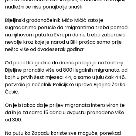
nadležni se nisu ponajbolje snašli.
Bijeljinski gradonačelnik Mićo Mićić zato je
sugrađanima poručio da “migrantima treba pomoći
na njihovom putu ka Evropi i da ne treba zaboraviti
nevolje kroz koje je narod u BiH prošao samo prije
nešto više od dvadesetak godina”.
Od početka godine do danas policija je na teritoriji
Bijeljine pronašla više od 800 ilegalnih migranata, od
kojih u prvih šest mjeseci 44, a samo u julu čak 446,
potvrdio je načelnik Policijske uprave Bijeljina Žarko
Ćosić.
On je istakao da je priljev migranata intenziviran te
da ih je za samo 15 dana u avgustu pronađeno više
od 300.
Na putu ka Zapadu koriste sve moguće, ponekad