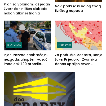
Pijan za volanom, još jedan
Novi prekršajni nalog zbog
Zvorničanin lišen slobode
fizičkog napada
nakon alkotestiranja
BRATUNAC
Najnovije
Pijan izazvao saobraćajnu
Za područje Mostara, Banje
nezgodu, uhapšeni vozač
Luke, Prijedora i Zvornika
imao čak 1,90 promila
danas upaljen crveni
alkohola u krvi
meteoalarm