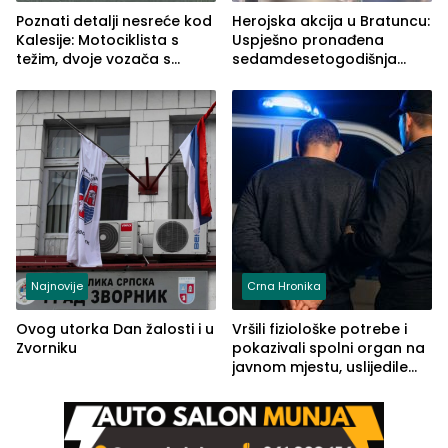
Poznati detalji nesreće kod
Herojska akcija u Bratuncu:
Kalesije: Motociklista s
Uspješno pronađena
težim, dvoje vozača s
sedamdesetogodišnja
lakšim povredama
Ivanka Lazić, rodom iz
Kravice.
Najnovije
Crna Hronika
Ovog utorka Dan žalosti i u
Vršili fiziološke potrebe i
Zvorniku
pokazivali spolni organ na
javnom mjestu, uslijedile
kazne