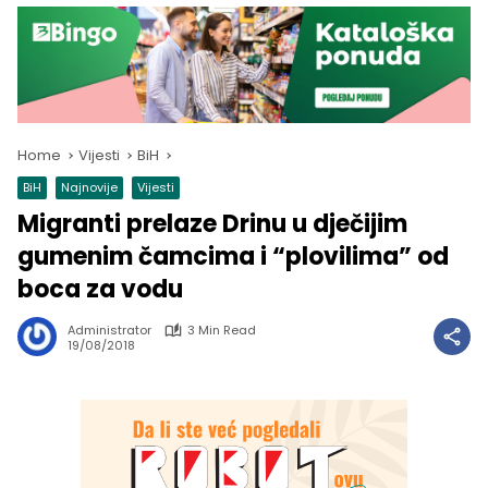
Home
Vijesti
BiH
BiH
Najnovije
Vijesti
Migranti prelaze Drinu u dječijim
gumenim čamcima i “plovilima” od
boca za vodu
Administrator
3 Min Read
19/08/2018