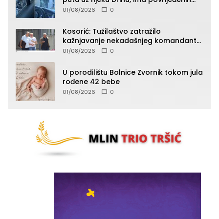
lica (FOTO)
01/08/2026
0
Kosorić: Tužilaštvo zatražilo
kažnjavanje nekadašnjeg komandanta
Vlaseničke brigade
01/08/2026
0
U porodilištu Bolnice Zvornik tokom jula
rođene 42 bebe
01/08/2026
0