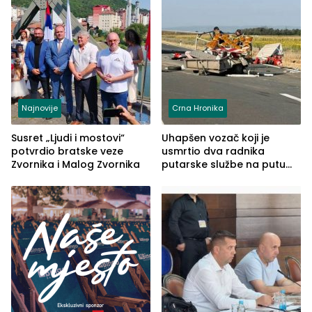
Najnovije
Crna Hronika
Susret „Ljudi i mostovi“
Uhapšen vozač koji je
potvrdio bratske veze
usmrtio dva radnika
Zvornika i Malog Zvornika
putarske službe na putu
od Loznice prema Šapcu
(FOTO)