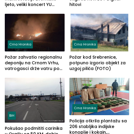
ljeto, veliki koncert YU
hitovi
grupe zatvara program
ove godine
Crna Hronika
Crna Hronika
Požar zahvatio regionalnu
Požar kod Srebrenice,
deponiju na Crnom Vrhu,
potpuno izgorio objekt za
vatrogasci drže vatru pod
uzgoj pilića (FOTO)
kontrolom (FOTO)
Crna Hronika
BiH
Policija otkrila plantažu sa
206 stabljika indijske
Pokušao podmititi carinika
konoplje i kokain,
u Orašju sa 50 KM, dobio