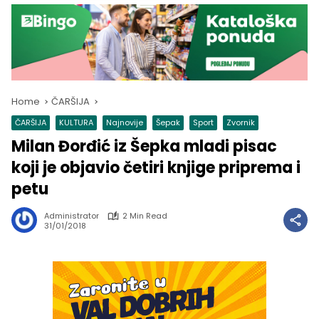
Home
ČARŠIJA
ČARŠIJA
KULTURA
Najnovije
Šepak
Sport
Zvornik
Milan Đorđić iz Šepka mladi pisac
koji je objavio četiri knjige priprema i
petu
Administrator
2 Min Read
31/01/2018