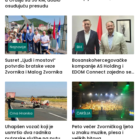
uhapšena jedna osoba
osuđujuću presudu
(FOTO)
Najnovije
BiH
Susret „Ljudi i mostovi“
Bosanskohercegovačke
potvrdio bratske veze
kompanije AS Holding i
Zvornika i Malog Zvornika
EDOM Connect zajedno se
šire na tržište Maroka
Crna Hronika
ČARŠIJA
Uhapšen vozač koji je
Peto večer Zvorničkog ljeta
usmrtio dva radnika
u znaku muzike, plesa i
putarske službe na putu
velikih hitova