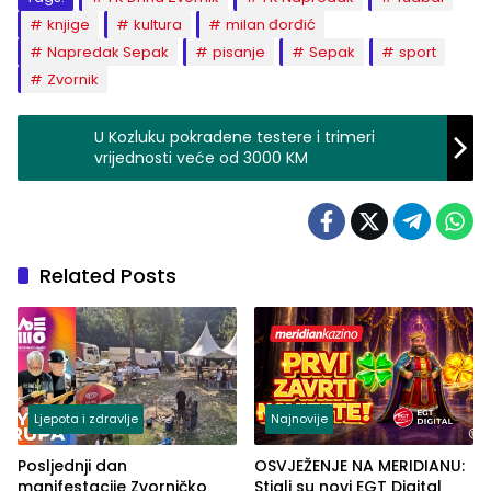
knjige
kultura
milan đorđić
Napredak Sepak
pisanje
Sepak
sport
Zvornik
U Kozluku pokradene testere i trimeri
vrijednosti veće od 3000 KM
Related Posts
Ljepota i zdravlje
Najnovije
Posljednji dan
OSVJEŽENJE NA MERIDIANU:
manifestacije Zvorničko
Stigli su novi EGT Digital