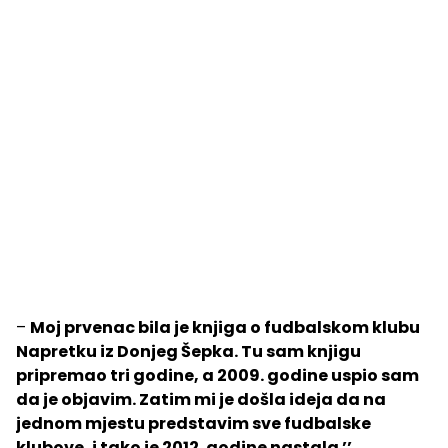
–
Moj prvenac bila je knjiga o fudbalskom klubu
Napretku iz Donjeg Šepka. Tu sam knjigu
pripremao tri godine, a 2009. godine uspio sam
da je objavim. Zatim mi je došla ideja da na
jednom mjestu predstavim sve fudbalske
klubove, i tako je 2012. godine nastala ’’