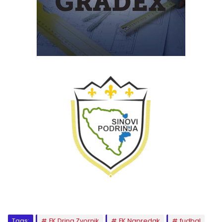
Tags:
FK Drina Zvornik
FK Napredak
fudbal