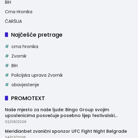
BiH
Crna Hronika
ČARŠIJA
Najčešće pretrage
crna hronika
Zvornik
BiH
Policijska uprava Zvornik
obavjestenje
PROMOTEXT
Naše mjesto za naše ljude: Bingo Group svojim
uposlenicima posvećuje posebno lijep festivalski
trenutak
02/08/2026
Meridianbet zvanični sponzor UFC Fight Night Belgrade
24/07/2026