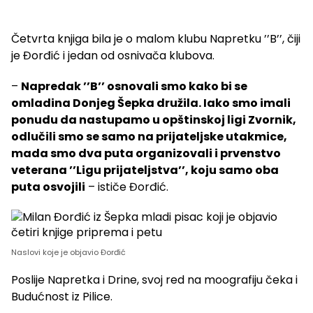
Četvrta knjiga bila je o malom klubu Napretku ’’B’’, čiji
je Đorđić i jedan od osnivača klubova.
–
Napredak ’’B’’ osnovali smo kako bi se
omladina Donjeg Šepka družila. Iako smo imali
ponudu da nastupamo u opštinskoj ligi Zvornik,
odlučili smo se samo na prijateljske utakmice,
mada smo dva puta organizovali i prvenstvo
veterana ’’Ligu prijateljstva’’, koju samo oba
puta osvojili
– ističe Đorđić.
Naslovi koje je objavio Đorđić
Poslije Napretka i Drine, svoj red na moografiju čeka i
Budućnost iz Pilice.