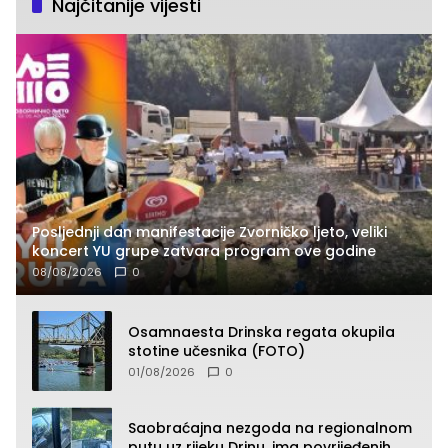
Najčitanije vijesti
Posljednji dan manifestacije Zvorničko ljeto, veliki
koncert YU grupe zatvara program ove godine
08/08/2026
0
Osamnaesta Drinska regata okupila
stotine učesnika (FOTO)
01/08/2026
0
Saobraćajna nezgoda na regionalnom
putu uz rijeku Drinu, ima povrijeđenih