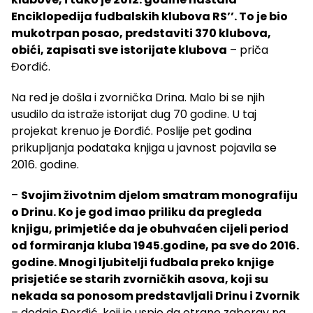
Enciklopedija fudbalskih klubova RS’’. To je bio
mukotrpan posao, predstaviti 370 klubova,
obići, zapisati sve istorijate klubova
– priča
Đorđić.
Na red je došla i zvornička Drina. Malo bi se njih
usudilo da istraže istorijat dug 70 godine. U taj
projekat krenuo je Đorđić. Poslije pet godina
prikupljanja podataka knjiga u javnost pojavila se
2016. godine.
–
Svojim životnim djelom smatram monografiju
o Drinu. Ko je god imao priliku da pregleda
knjigu, primjetiće da je obuhvaćen cijeli period
od formiranja kluba 1945.godine, pa sve do 2016.
godine. Mnogi ljubitelji fudbala preko knjige
prisjetiće se starih zvorničkih asova, koji su
nekada sa ponosom predstavljali Drinu i Zvornik
– dodaje Đorđić, koji je uspio da otrgne zaborav na