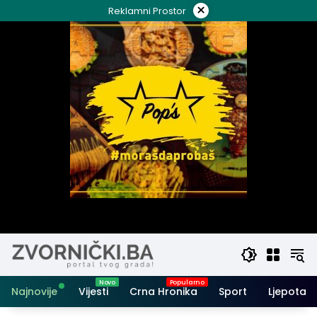
Skip
×
Reklamni Prostor
to
content
Najnovije
Vijesti
Crna Hronika
Sport
Ljepota i 