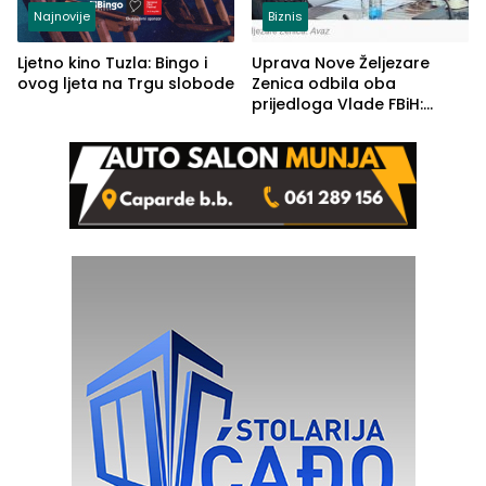
Najnovije
Biznis
Ljetno kino Tuzla: Bingo i
Uprava Nove Željezare
ovog ljeta na Trgu slobode
Zenica odbila oba
prijedloga Vlade FBiH:
Ustrajni da je stečaj jedino
rješenje