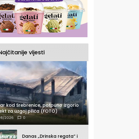
Najčitanije vijesti
ar kod Srebrenice, potpuno izgorio
ekt za uzgoj pilića (FOTO)
08/2026
0
Danas „Drinska regata“ i