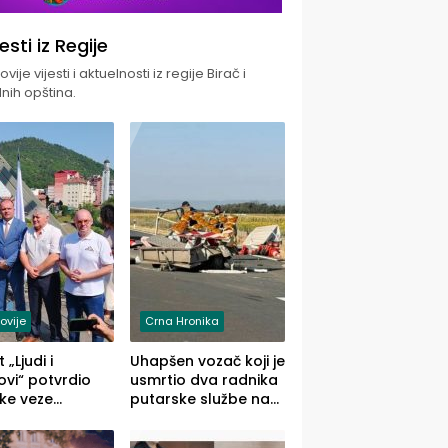
jesti iz Regije
vije vijesti i aktuelnosti iz regije Birač i
nih opština.
ovije
Crna Hronika
 „Ljudi i
Uhapšen vozač koji je
vi“ potvrdio
usmrtio dva radnika
ke veze
putarske službe na
ika i Malog
putu od Loznice
ika
prema Šapcu