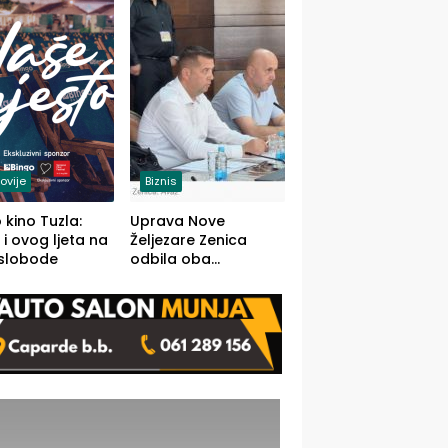
(FOTO)
ovije
Biznis
 kino Tuzla:
Uprava Nove
 i ovog ljeta na
Željezare Zenica
 slobode
odbila oba
prijedloga Vlade
FBiH: Ustrajni da je
stečaj jedino rješenje