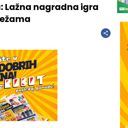
: Lažna nagradna igra
režama