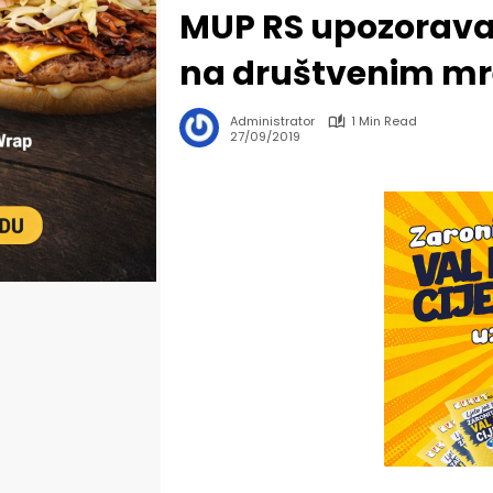
MUP RS upozorava
na društvenim m
Administrator
1 Min Read
27/09/2019