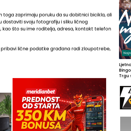
toga zaprimaju poruku da su dobitnici bicikla, ali
ostaviti svoju fotografiju i sliku ličnog
, kao što su ime roditelja, adresa, kontakt telefon
da pribavi lične podatke građana radi zloupotrebe,
Najn
Ljetno
Bingo
Trgu