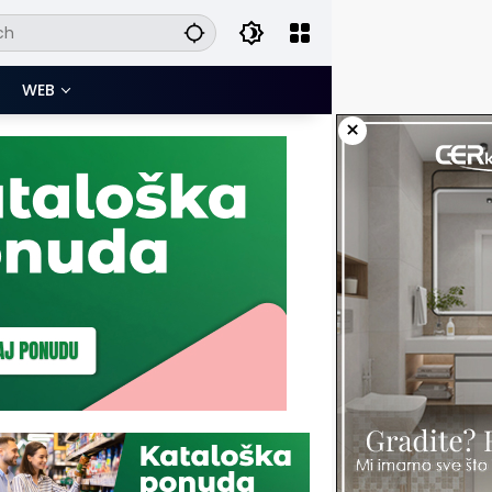
WEB
×