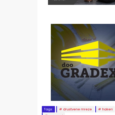
Tags:
drustvene mreze
hakeri