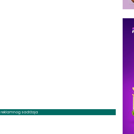
j reklamnog sadržaja