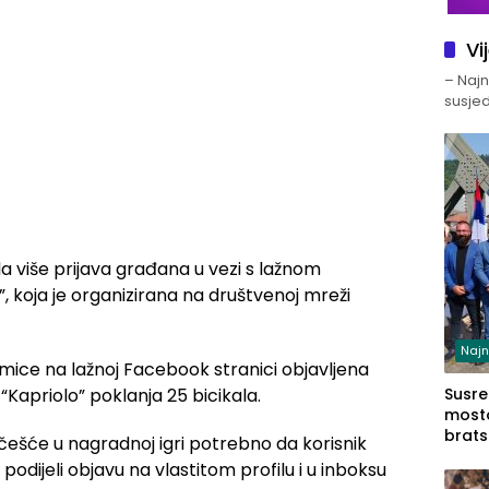
Vi
– Najno
susjed
a više prijava građana u vezi s lažnom
, koja je organizirana na društvenoj mreži
Najn
mice na lažnoj Facebook stranici objavljena
“Kapriolo” poklanja 25 bicikala.
Susret
mosto
brats
češće u nagradnoj igri potrebno da korisnik
Zvorn
podijeli objavu na vlastitom profilu i u inboksu
Zvorn