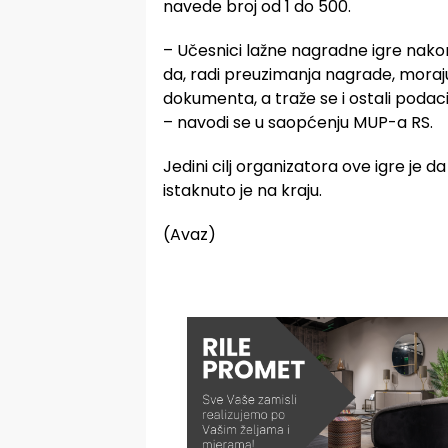
navede broj od 1 do 500.
– Učesnici lažne nagradne igre nakon 
da, radi preuzimanja nagrade, moraju d
dokumenta, a traže se i ostali podaci
– navodi se u saopćenju MUP-a RS.
Jedini cilj organizatora ove igre je 
istaknuto je na kraju.
(Avaz)