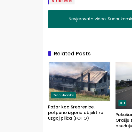
racunari
Nevjerovatn video: Sudar kami
Related Posts
Crna Hronika
BiH
Požar kod Srebrenice,
potpuno izgorio objekt za
Pokušao
uzgoj pilića (FOTO)
Orašju 
osuđuj