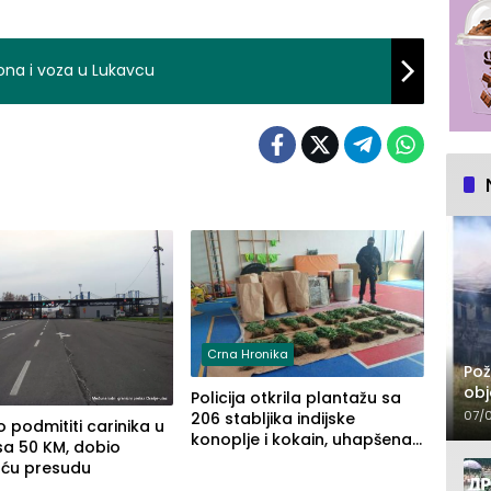
ona i voza u Lukavcu
Crna Hronika
Pož
obj
Policija otkrila plantažu sa
07/
206 stabljika indijske
 podmititi carinika u
konoplje i kokain, uhapšena
sa 50 KM, dobio
jedna osoba (FOTO)
uću presudu