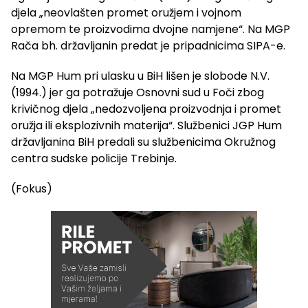
djela „neovlašten promet oružjem i vojnom
opremom te proizvodima dvojne namjene“. Na MGP
Rača bh. državljanin predat je pripadnicima SIPA-e.
Na MGP Hum pri ulasku u BiH lišen je slobode N.V.
(1994.) jer ga potražuje Osnovni sud u Foči zbog
krivičnog djela „nedozvoljena proizvodnja i promet
oružja ili eksplozivnih materija“. Službenici JGP Hum
državljanina BiH predali su službenicima Okružnog
centra sudske policije Trebinje.
(Fokus)