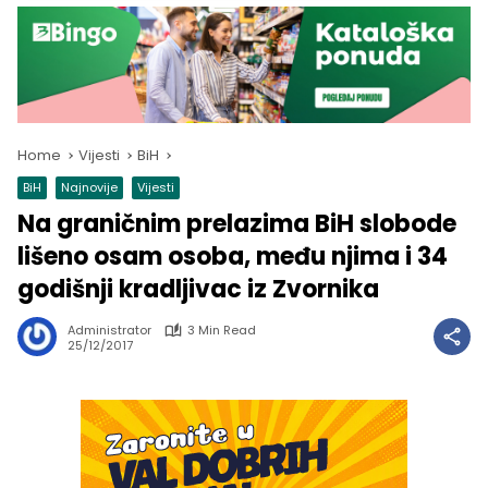
Home
Vijesti
BiH
BiH
Najnovije
Vijesti
Na graničnim prelazima BiH slobode
lišeno osam osoba, među njima i 34
godišnji kradljivac iz Zvornika
Administrator
3 Min Read
25/12/2017