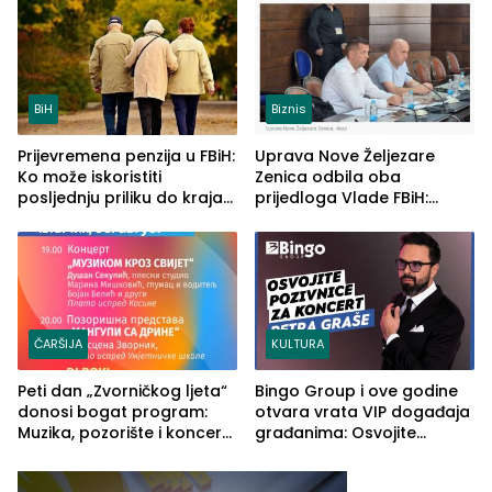
ljeta (FOTO)
BiH
Biznis
Prijevremena penzija u FBiH:
Uprava Nove Željezare
Ko može iskoristiti
Zenica odbila oba
posljednju priliku do kraja
prijedloga Vlade FBiH:
2026. godine
Ustrajni da je stečaj jedino
rješenje
ČARŠIJA
KULTURA
Peti dan „Zvorničkog ljeta“
Bingo Group i ove godine
donosi bogat program:
otvara vrata VIP događaja
Muzika, pozorište i koncert
građanima: Osvojite
Stoje
ulaznice za koncert Petra
Graše