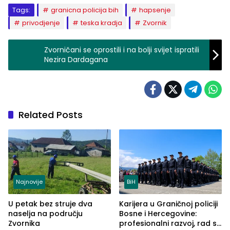
Tags:
granicna policija bih
hapsenje
privodjenje
teska kradja
Zvornik
Zvorničani se oprostili i na bolji svijet ispratili
Nezira Dardagana
Related Posts
Najnovije
BiH
U petak bez struje dva
Karijera u Graničnoj policiji
naselja na području
Bosne i Hercegovine:
Zvornika
profesionalni razvoj, rad sa