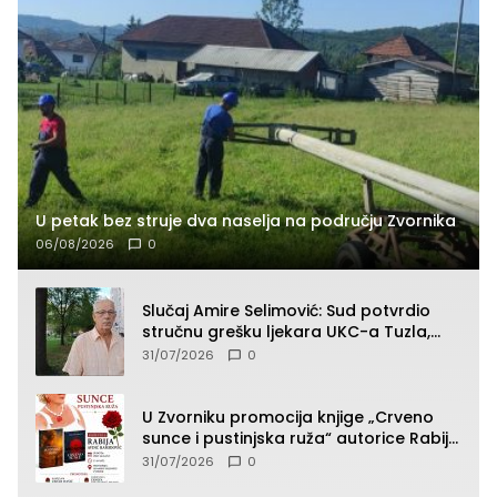
U petak bez struje dva naselja na području Zvornika
06/08/2026
0
Slučaj Amire Selimović: Sud potvrdio
stručnu grešku ljekara UKC-a Tuzla,
presudan dokaz ostala obdukcija
31/07/2026
0
U Zvorniku promocija knjige „Crveno
sunce i pustinjska ruža“ autorice Rabije
Avdić-Hamidović
31/07/2026
0