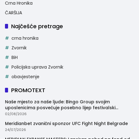
Crna Hronika
ČARŠIJA
Najčešće pretrage
crna hronika
Zvornik
BiH
Policijska uprava Zvornik
obavjestenje
PROMOTEXT
Naše mjesto za naše ljude: Bingo Group svojim
uposlenicima posvećuje posebno lijep festivalski
trenutak
02/08/2026
Meridianbet zvanični sponzor UFC Fight Night Belgrade
24/07/2026