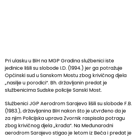
Pri ulasku u BiH na MGP Gradina službenici iste
jedinice lišili su slobode I.D. (1994.) jer ga potražuje
Općinski sud u Sanskom Mostu zbog krivičnog djela
„nasilje u porodici“. Bh. državljanin predat je
službenicima Sudske policije Sanski Most.
Službenici JGP Aerodrom Sarajevo lišili su slobode F.B.
(1983.), državljanina BiH nakon što je utvrđeno da je
za njim Policijska uprava Zvornik raspisala potragu
zbog krivičnog djela „krađa“. Na Međunarodni
aerodrom Sarajevo stigao je letom iz Beča i predat je