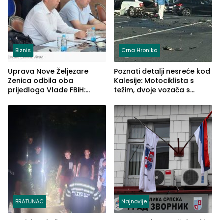
Biznis
Crna Hronika
Uprava Nove Željezare
Poznati detalji nesreće kod
Zenica odbila oba
Kalesije: Motociklista s
prijedloga Vlade FBiH:
težim, dvoje vozača s
Ustrajni da je stečaj jedino
lakšim povredama
rješenje
BRATUNAC
Najnovije