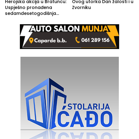
Herojska akcija u Bratuncu:
Ovog utorka Dan žalosti i u
Uspješno pronađena
Zvorniku
sedamdesetogodišnja
Ivanka Lazić, rodom iz
Kravice.