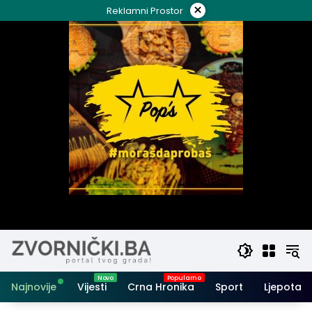
Skip
×
Reklamni Prostor
to
content
Najnovije
Vijesti
Crna Hronika
Sport
Ljepota i 