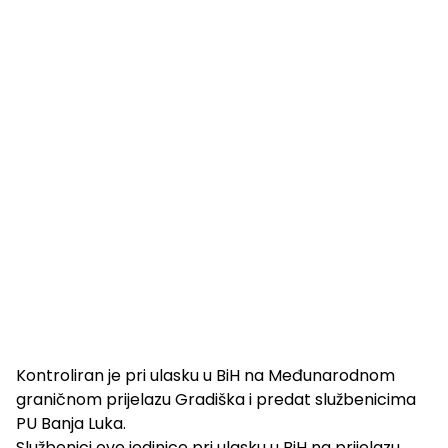
Kontroliran je pri ulasku u BiH na Međunarodnom
graničnom prijelazu Gradiška i predat službenicima
PU Banja Luka.
Službenici ove jedinice pri ulasku u BiH na prijelazu