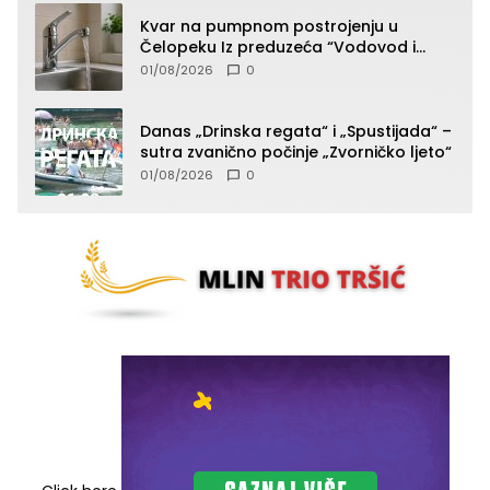
Kvar na pumpnom postrojenju u
Čelopeku Iz preduzeća “Vodovod i
komunalije”
01/08/2026
0
Danas „Drinska regata“ i „Spustijada“ –
sutra zvanično počinje „Zvorničko ljeto“
01/08/2026
0