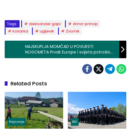
Tags:
aleksandar gajic
drina-princip
kosarka
ugljevik
Zvornik
NAJSKUPLJA MOMČAD U POVIJESTI
NOGOMETA Prvak Europe i svijeta potrošio
400 milijuna manje od Pepa
Related Posts
Najnovije
BiH