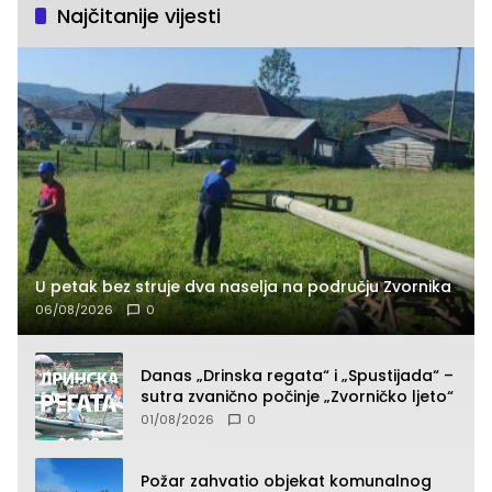
Najčitanije vijesti
U petak bez struje dva naselja na području Zvornika
06/08/2026
0
Danas „Drinska regata“ i „Spustijada“ –
sutra zvanično počinje „Zvorničko ljeto“
01/08/2026
0
Požar zahvatio objekat komunalnog