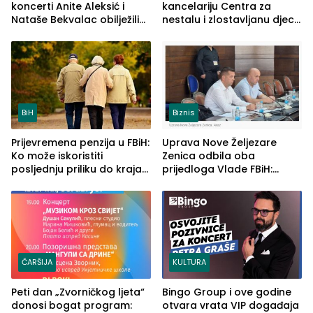
koncerti Anite Aleksić i
kancelariju Centra za
Nataše Bekvalac obilježili
nestalu i zlostavljanu djecu
četvrto veče Zvorničkog
u RS-u
ljeta (FOTO)
BiH
Biznis
Prijevremena penzija u FBiH:
Uprava Nove Željezare
Ko može iskoristiti
Zenica odbila oba
posljednju priliku do kraja
prijedloga Vlade FBiH:
2026. godine
Ustrajni da je stečaj jedino
rješenje
ČARŠIJA
KULTURA
Peti dan „Zvorničkog ljeta“
Bingo Group i ove godine
donosi bogat program:
otvara vrata VIP događaja