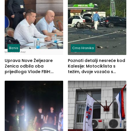
Biznis
Crna Hronika
Uprava Nove Željezare
Poznati detalji nesreće kod
Zenica odbila oba
Kalesije: Motociklista s
prijedloga Vlade FBiH:
težim, dvoje vozača s
Ustrajni da je stečaj jedino
lakšim povredama
rješenje