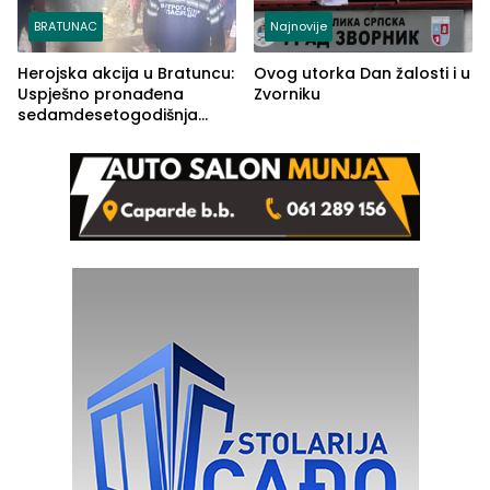
BRATUNAC
Najnovije
Herojska akcija u Bratuncu:
Ovog utorka Dan žalosti i u
Uspješno pronađena
Zvorniku
sedamdesetogodišnja
Ivanka Lazić, rodom iz
Kravice.