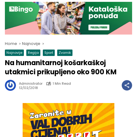
Home
Najnovije
Najnovije
Regija
Sport
Zvornik
Na humanitarnoj košarkaškoj
utakmici prikupljeno oko 900 KM
Administrator
1 Min Read
12/02/2018