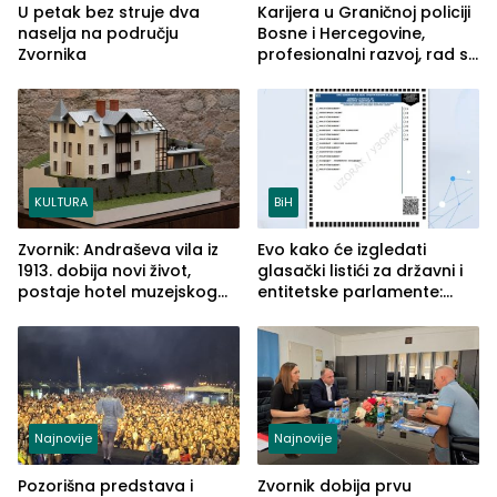
U petak bez struje dva
Karijera u Graničnoj policiji
naselja na području
Bosne i Hercegovine,
Zvornika
profesionalni razvoj, rad sa
savremenom opremom i
služba građanima
KULTURA
BiH
Zvornik: Andraševa vila iz
Evo kako će izgledati
1913. dobija novi život,
glasački listići za državni i
postaje hotel muzejskog
entitetske parlamente:
tipa
Najveće izmjene biće
vidljive na njima
Najnovije
Najnovije
Pozorišna predstava i
Zvornik dobija prvu