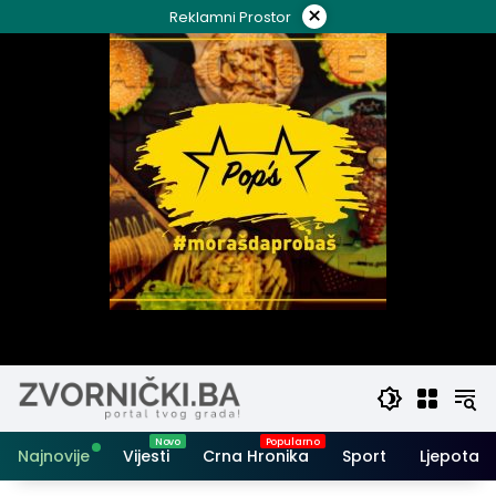
Skip
×
Reklamni Prostor
to
content
Najnovije
Vijesti
Crna Hronika
Sport
Ljepota i 