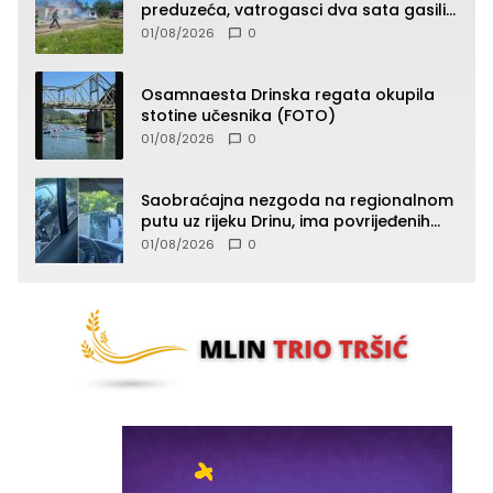
preduzeća, vatrogasci dva sata gasili
vatru (FOTO)
01/08/2026
0
Osamnaesta Drinska regata okupila
stotine učesnika (FOTO)
01/08/2026
0
Saobraćajna nezgoda na regionalnom
putu uz rijeku Drinu, ima povrijeđenih
lica (FOTO)
01/08/2026
0