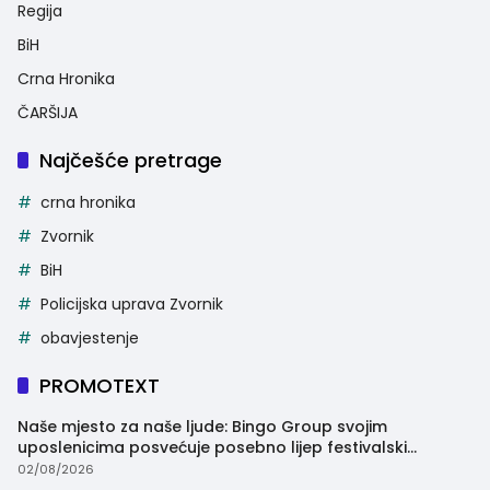
Regija
BiH
Crna Hronika
ČARŠIJA
Najčešće pretrage
crna hronika
Zvornik
BiH
Policijska uprava Zvornik
obavjestenje
PROMOTEXT
Naše mjesto za naše ljude: Bingo Group svojim
uposlenicima posvećuje posebno lijep festivalski
trenutak
02/08/2026