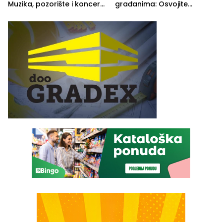
Muzika, pozorište i koncert
građanima: Osvojite
Stoje
ulaznice za koncert Petra
Graše