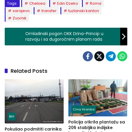
Tags:
Chelsea
Edin Dzeko
Roma
sarajevo
transfer
tuzlanski kanton
Zvornik
Omladinski pogon OKK Drina-Princip u
razvoju i sa dugoročnim planom rada
Related Posts
Crna Hronika
BiH
Policija otkrila plantažu sa
206 stabljika indijske
Pokušao podmititi carinika