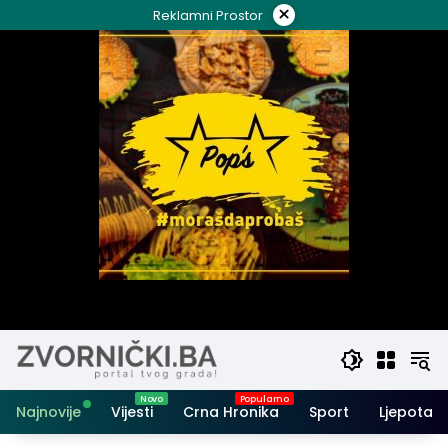
Skip
×
Reklamni Prostor
to
content
Najnovije
Vijesti
Crna Hronika
Sport
Ljepota i 