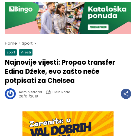
Home
Sport
Sport
Vijesti
Najnovije vijesti: Propao transfer
Edina Džeke, evo zašto neće
potpisati za Chelsea
Administrator
1 Min Read
26/01/2018