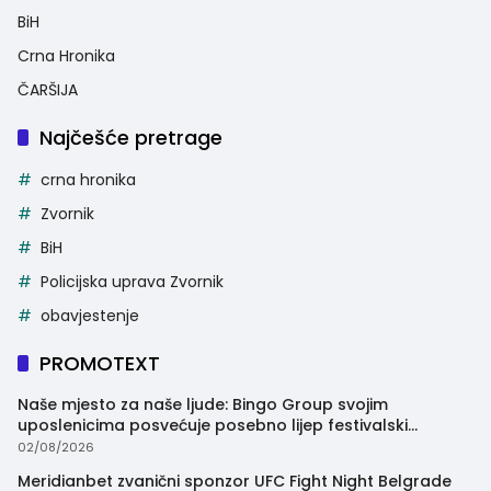
BiH
Crna Hronika
ČARŠIJA
Najčešće pretrage
crna hronika
Zvornik
BiH
Policijska uprava Zvornik
obavjestenje
PROMOTEXT
Naše mjesto za naše ljude: Bingo Group svojim
uposlenicima posvećuje posebno lijep festivalski
trenutak
02/08/2026
Meridianbet zvanični sponzor UFC Fight Night Belgrade