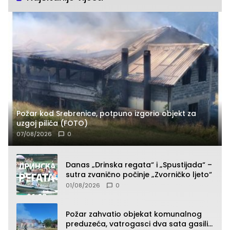
Požar kod Srebrenice, potpuno izgorio objekt za
uzgoj pilića (FOTO)
07/08/2026
0
Danas „Drinska regata“ i „Spustijada“ –
sutra zvanično počinje „Zvorničko ljeto“
01/08/2026
0
Požar zahvatio objekat komunalnog
preduzeća, vatrogasci dva sata gasili