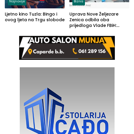
Najnovije
Biznis
Ljetno kino Tuzla: Bingo i
Uprava Nove Željezare
ovog ljeta na Trgu slobode
Zenica odbila oba
prijedloga Vlade FBiH:
Ustrajni da je stečaj jedino
rješenje