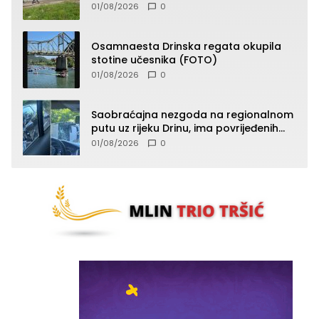
vatru (FOTO)
01/08/2026
0
Osamnaesta Drinska regata okupila
stotine učesnika (FOTO)
01/08/2026
0
Saobraćajna nezgoda na regionalnom
putu uz rijeku Drinu, ima povrijeđenih
lica (FOTO)
01/08/2026
0