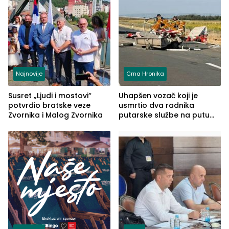
Najnovije
Crna Hronika
Susret „Ljudi i mostovi“
Uhapšen vozač koji je
potvrdio bratske veze
usmrtio dva radnika
Zvornika i Malog Zvornika
putarske službe na putu
od Loznice prema Šapcu
(FOTO)