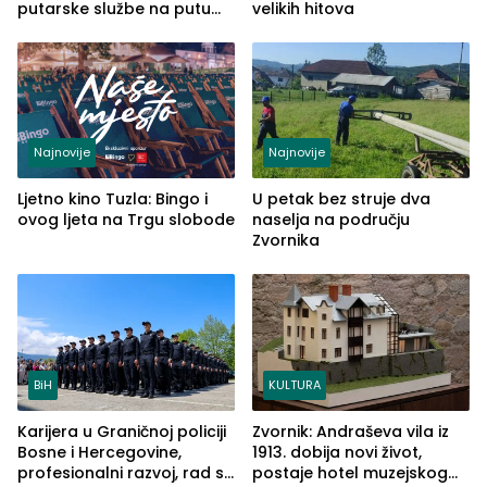
putarske službe na putu
velikih hitova
od Loznice prema Šapcu
(FOTO)
Najnovije
Najnovije
Ljetno kino Tuzla: Bingo i
U petak bez struje dva
ovog ljeta na Trgu slobode
naselja na području
Zvornika
BiH
KULTURA
Karijera u Graničnoj policiji
Zvornik: Andraševa vila iz
Bosne i Hercegovine,
1913. dobija novi život,
profesionalni razvoj, rad sa
postaje hotel muzejskog