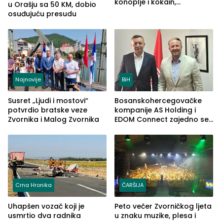
konoplje i kokain,
u Orašju sa 50 KM, dobio
uhapšena jedna osoba
osuđujuću presudu
(FOTO)
Najnovije
BiH
Susret „Ljudi i mostovi“
Bosanskohercegovačke
potvrdio bratske veze
kompanije AS Holding i
Zvornika i Malog Zvornika
EDOM Connect zajedno se
šire na tržište Maroka
Crna Hronika
ČARŠIJA
Uhapšen vozač koji je
Peto večer Zvorničkog ljeta
usmrtio dva radnika
u znaku muzike, plesa i