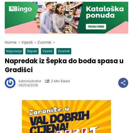
Home
Vijesti
Zvornik
Najnovije
Šepak
Vijesti
Zvornik
Napredak iz Šepka do boda spasa u
Gradišci
Administrator
2 Min Read
08/04/2018