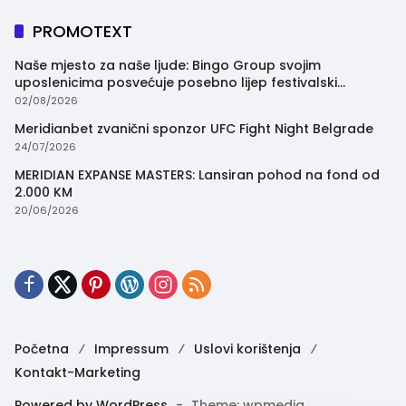
PROMOTEXT
Naše mjesto za naše ljude: Bingo Group svojim
uposlenicima posvećuje posebno lijep festivalski
trenutak
02/08/2026
Meridianbet zvanični sponzor UFC Fight Night Belgrade
24/07/2026
MERIDIAN EXPANSE MASTERS: Lansiran pohod na fond od
2.000 KM
20/06/2026
Početna
Impressum
Uslovi korištenja
Kontakt-Marketing
Powered by WordPress
-
Theme: wpmedia.