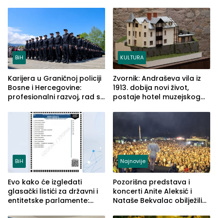
BiH
KULTURA
Karijera u Graničnoj policiji
Zvornik: Andraševa vila iz
Bosne i Hercegovine:
1913. dobija novi život,
profesionalni razvoj, rad sa
postaje hotel muzejskog
savremenom opremom i
tipa
služba građanima
BiH
Najnovije
Evo kako će izgledati
Pozorišna predstava i
glasački listići za državni i
koncerti Anite Aleksić i
entitetske parlamente:
Nataše Bekvalac obilježili
Najveće izmjene biće
četvrto veče Zvorničkog