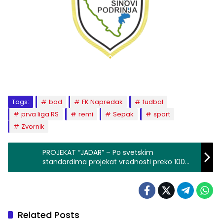
Tags:
bod
FK Napredak
fudbal
prva liga RS
remi
Sepak
sport
Zvornik
PROJEKAT “JADAR” – Po svetskim
standardima projekat vrednosti preko 100
miliona dolara
Related Posts