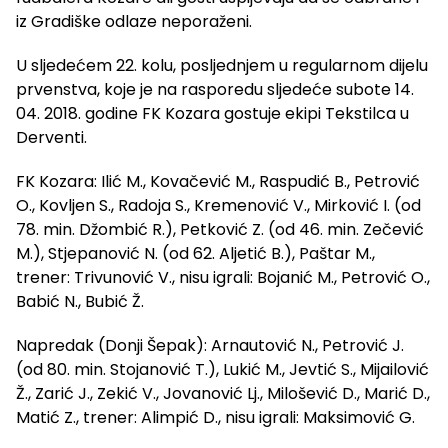
iz Gradiške odlaze neporaženi.
U sljedećem 22. kolu, posljednjem u regularnom dijelu
prvenstva, koje je na rasporedu sljedeće subote 14.
04. 2018. godine FK Kozara gostuje ekipi Tekstilca u
Derventi.
FK Kozara: Ilić M., Kovačević M., Raspudić B., Petrović
O., Kovljen S., Radoja S., Kremenović V., Mirković I. (od
78. min. Džombić R.), Petković Z. (od 46. min. Zečević
M.), Stjepanović N. (od 62. Aljetić B.), Paštar M.,
trener: Trivunović V., nisu igrali: Bojanić M., Petrović O.,
Babić N., Bubić Ž.
Napredak (Donji Šepak): Arnautović N., Petrović J.
(od 80. min. Stojanović T.), Lukić M., Jevtić S., Mijailović
Ž., Zarić J., Zekić V., Jovanović Lj., Milošević D., Marić D.,
Matić Z., trener: Alimpić D., nisu igrali: Maksimović G.