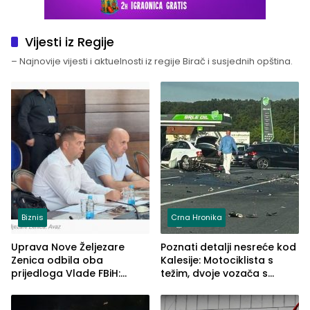
Vijesti iz Regije
– Najnovije vijesti i aktuelnosti iz regije Birač i susjednih opština.
Biznis
Crna Hronika
Uprava Nove Željezare
Poznati detalji nesreće kod
Zenica odbila oba
Kalesije: Motociklista s
prijedloga Vlade FBiH:
težim, dvoje vozača s
Ustrajni da je stečaj jedino
lakšim povredama
rješenje