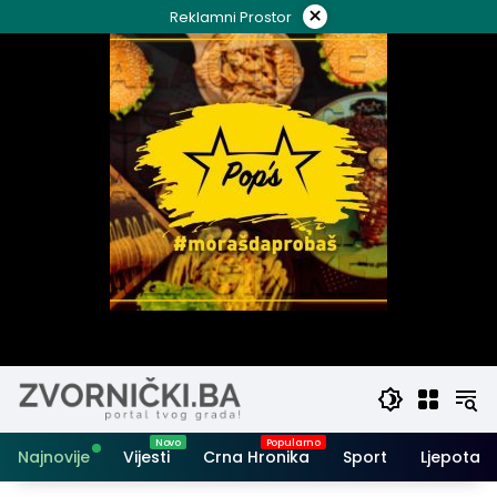
Skip
×
Reklamni Prostor
to
content
Najnovije
Vijesti
Crna Hronika
Sport
Ljepota i 