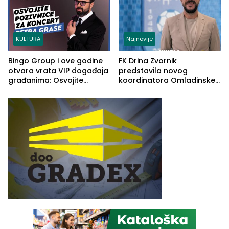
KULTURA
Najnovije
Bingo Group i ove godine
FK Drina Zvornik
otvara vrata VIP događaja
predstavila novog
građanima: Osvojite
koordinatora Omladinske
ulaznice za koncert Petra
škole
Graše