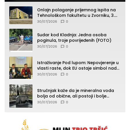
Onlajn polaganje prijemnog ispita na
Tehnološkom fakultetu u Zvorniku, 3.
septembra u 9.00 časova
30/07/2026
0
Sudar kod Kladnja: Jedna osoba
poginula, troje povrijeđenih (FOTO)
30/07/2026
0
Istraživanje Pod lupom: Nepovjerenje u
vlasti raste, dok EU ostaje simbol nade
građana
30/07/2026
0
Stručnjak kaže da je mineralna voda
bolja od obične, ali postoji i bolje
rješenje
30/07/2026
0