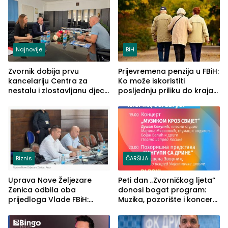
vidljive na njima
ljeta (FOTO)
Najnovije
BiH
Zvornik dobija prvu
Prijevremena penzija u FBiH:
kancelariju Centra za
Ko može iskoristiti
nestalu i zlostavljanu djecu
posljednju priliku do kraja
u RS-u
2026. godine
Biznis
ČARŠIJA
Uprava Nove Željezare
Peti dan „Zvorničkog ljeta“
Zenica odbila oba
donosi bogat program:
prijedloga Vlade FBiH:
Muzika, pozorište i koncert
Ustrajni da je stečaj jedino
Stoje
rješenje