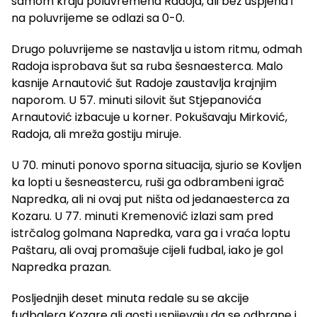
samom kraju poluvremena Radoja, ali bez uspjeha i
na poluvrijeme se odlazi sa 0-0.
Drugo poluvrijeme se nastavlja u istom ritmu, odmah
Radoja isprobava šut sa ruba šesnaesterca. Malo
kasnije Arnautović šut Radoje zaustavlja krajnjim
naporom. U 57. minuti silovit šut Stjepanovića
Arnautović izbacuje u korner. Pokušavaju Mirković,
Radoja, ali mreža gostiju miruje.
U 70. minuti ponovo sporna situacija, sjurio se Kovljen
ka lopti u šesneastercu, ruši ga odbrambeni igrač
Napredka, ali ni ovaj put ništa od jedanaesterca za
Kozaru. U 77. minuti Kremenović izlazi sam pred
istrčalog golmana Napredka, vara ga i vraća loptu
Paštaru, ali ovaj promašuje cijeli fudbal, iako je gol
Napredka prazan.
Posljednjih deset minuta redale su se akcije
fudbalera Kozare ali gosti uspijevaju da se odbrane i