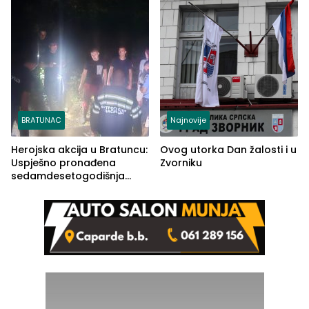
BRATUNAC
Najnovije
Herojska akcija u Bratuncu:
Ovog utorka Dan žalosti i u
Uspješno pronađena
Zvorniku
sedamdesetogodišnja
Ivanka Lazić, rodom iz
Kravice.