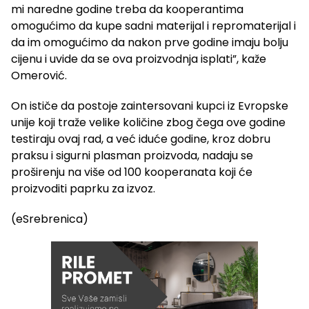
mi naredne godine treba da kooperantima
omogućimo da kupe sadni materijal i repromaterijal i
da im omogućimo da nakon prve godine imaju bolju
cijenu i uvide da se ova proizvodnja isplati”, kaže
Omerović.
On ističe da postoje zaintersovani kupci iz Evropske
unije koji traže velike količine zbog čega ove godine
testiraju ovaj rad, a već iduće godine, kroz dobru
praksu i sigurni plasman proizvoda, nadaju se
proširenju na više od 100 kooperanata koji će
proizvoditi paprku za izvoz.
(eSrebrenica)