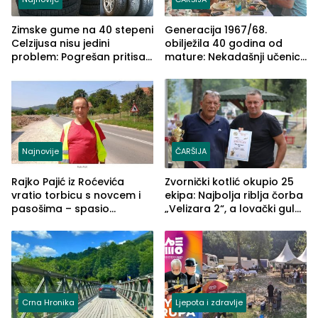
Zimske gume na 40 stepeni
Generacija 1967/68.
Celzijusa nisu jedini
obilježila 40 godina od
problem: Pogrešan pritisak
mature: Nekadašnji učenici
može biti mnogo opasniji
TŠC-a okupili se u Zvorniku
(FOTO)
Najnovije
ČARŠIJA
Rajko Pajić iz Roćevića
Zvornički kotlić okupio 25
vratio torbicu s novcem i
ekipa: Najbolja riblja čorba
pasošima – spasio
„Velizara 2“, a lovački gulaš
porodično ljetovanje u
„Red i Zaprska“ (FOTO)
Grčkoj
Crna Hronika
Ljepota i zdravlje