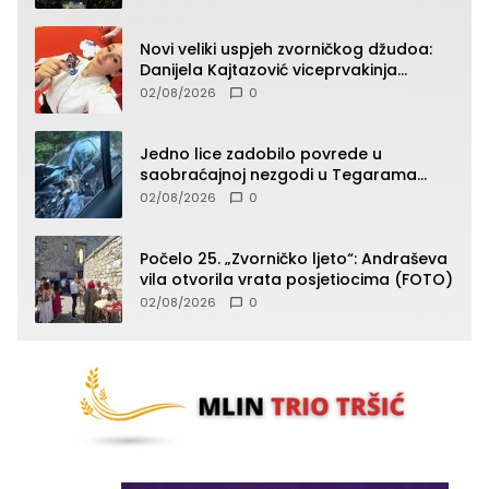
Novi veliki uspjeh zvorničkog džudoa:
Danijela Kajtazović viceprvakinja
Balkana u seniorskoj konkurenciji
02/08/2026
0
Jedno lice zadobilo povrede u
saobraćajnoj nezgodi u Tegarama
(FOTO)
02/08/2026
0
Počelo 25. „Zvorničko ljeto“: Andraševa
vila otvorila vrata posjetiocima (FOTO)
02/08/2026
0