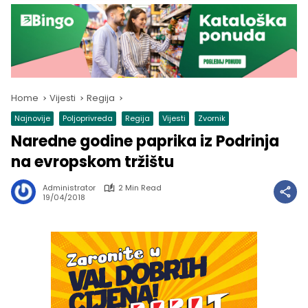
Home
Vijesti
Regija
Najnovije
Poljoprivreda
Regija
Vijesti
Zvornik
Naredne godine paprika iz Podrinja
na evropskom tržištu
Administrator
2 Min Read
19/04/2018