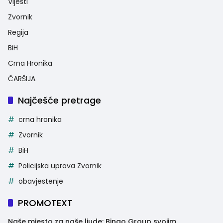
Vijesti
Zvornik
Regija
BiH
Crna Hronika
ČARŠIJA
Najčešće pretrage
crna hronika
Zvornik
BiH
Policijska uprava Zvornik
obavjestenje
PROMOTEXT
Naše mjesto za naše ljude: Bingo Group svojim