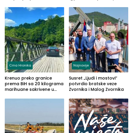
Crna Hronika
Najnovije
Krenuo preko granice
Susret „Ljudi i mostovi“
prema BiH sa 20 kilograma
potvrdio bratske veze
marihuane sakrivene u
Zvornika i Malog Zvornika
automobilu