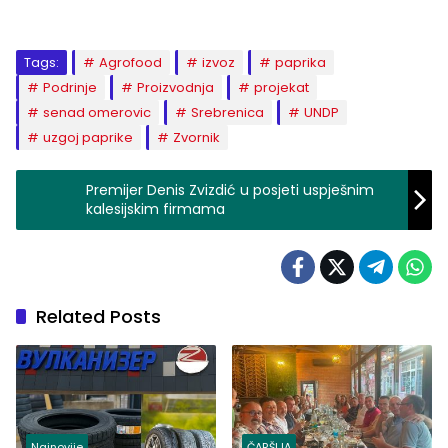
Tags:
Agrofood
izvoz
paprika
Podrinje
Proizvodnja
projekat
senad omerovic
Srebrenica
UNDP
uzgoj paprike
Zvornik
Premijer Denis Zvizdić u posjeti uspješnim
kalesijskim firmama
Related Posts
Najnovije
ČARŠIJA