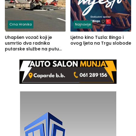
Crna Hronika
Najnovije
Uhapšen vozač koji je
Ljetno kino Tuzla: Bingo i
usmrtio dva radnika
ovog ljeta na Trgu slobode
putarske službe na putu
od Loznice prema Šapcu
(FOTO)