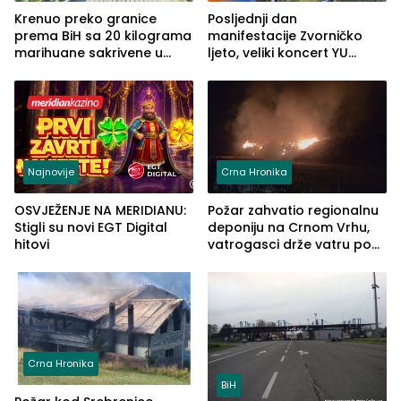
Krenuo preko granice
Posljednji dan
prema BiH sa 20 kilograma
manifestacije Zvorničko
marihuane sakrivene u
ljeto, veliki koncert YU
automobilu
grupe zatvara program
ove godine
Najnovije
Crna Hronika
OSVJEŽENJE NA MERIDIANU:
Požar zahvatio regionalnu
Stigli su novi EGT Digital
deponiju na Crnom Vrhu,
hitovi
vatrogasci drže vatru pod
kontrolom (FOTO)
Crna Hronika
BiH