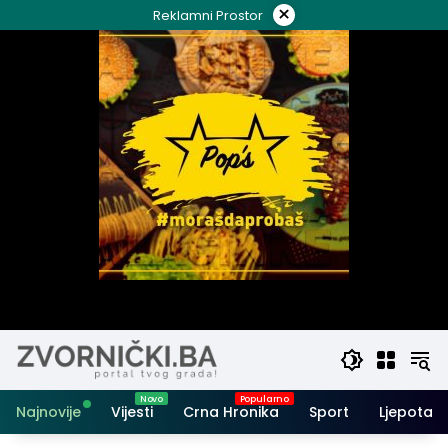
Skip
×
Reklamni Prostor
to
content
Najnovije
Vijesti
Crna Hronika
Sport
Ljepota i 