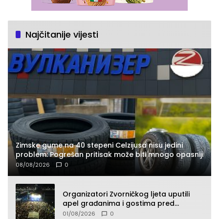
Najčitanije vijesti
Zimske gume na 40 stepeni Celzijusa nisu jedini
problem: Pogrešan pritisak može biti mnogo opasniji
08/08/2026
0
Organizatori Zvorničkog ljeta uputili
apel građanima i gostima pred
početak koncertnog programa
01/08/2026
0