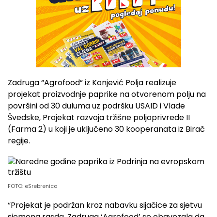
Zadruga “Agrofood” iz Konjević Polja realizuje
projekat proizvodnje paprike na otvorenom polju na
površini od 30 duluma uz podršku USAID i Vlade
Švedske, Projekat razvoja tržišne poljoprivrede II
(Farma 2) u koji je uključeno 30 kooperanata iz Birač
regije.
FOTO: eSrebrenica
“Projekat je podržan kroz nabavku sijačice za sjetvu
sjemena rasda. Zadruga ‘Agrofood’ se obavezala da