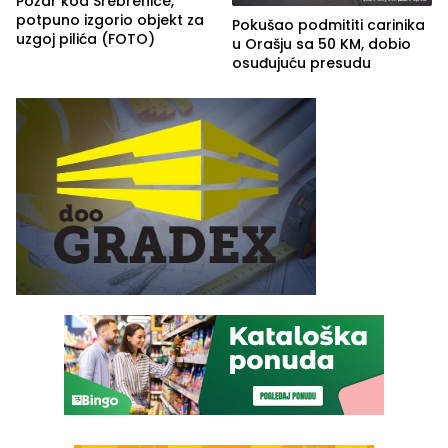
Požar kod Srebrenice,
potpuno izgorio objekt za
Pokušao podmititi carinika
uzgoj pilića (FOTO)
u Orašju sa 50 KM, dobio
osuđujuću presudu