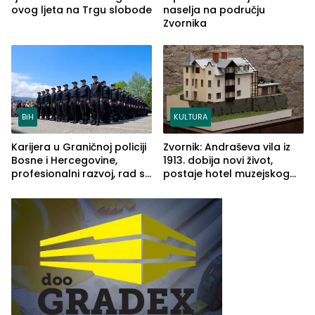
ovog ljeta na Trgu slobode
naselja na području
Zvornika
BiH
KULTURA
Karijera u Graničnoj policiji
Zvornik: Andraševa vila iz
Bosne i Hercegovine,
1913. dobija novi život,
profesionalni razvoj, rad sa
postaje hotel muzejskog
savremenom opremom i
tipa
služba građanima