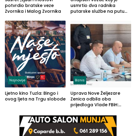
potvrdio bratske veze
usmrtio dva radnika
Zvornika i Malog Zvornika
putarske službe na putu
od Loznice prema Šapcu
(FOTO)
Najnovije
Biznis
Ljetno kino Tuzla: Bingo i
Uprava Nove Željezare
ovog ljeta na Trgu slobode
Zenica odbila oba
prijedloga Vlade FBiH:
Ustrajni da je stečaj jedino
rješenje