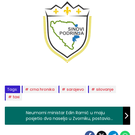
Tags:
crna hronika
sarajevo
silovanje
taxi
Neumorni ministar Edin Ramić u maju
posjetio dva naselja u Zvorniku, postavio
kamen temeljac Spomen obilježja u Sapni,
obišao povratnike Čelića i Ljubuškog…