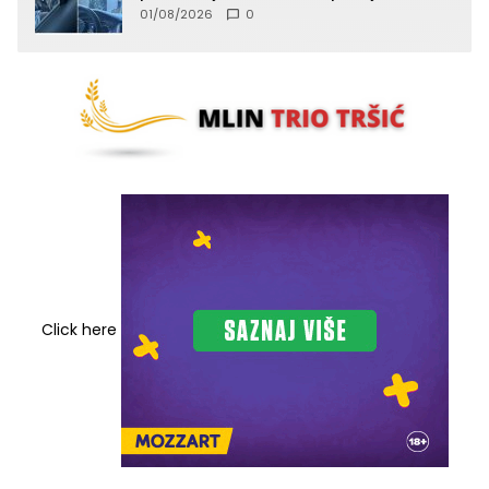
lica (FOTO)
01/08/2026
0
Click here