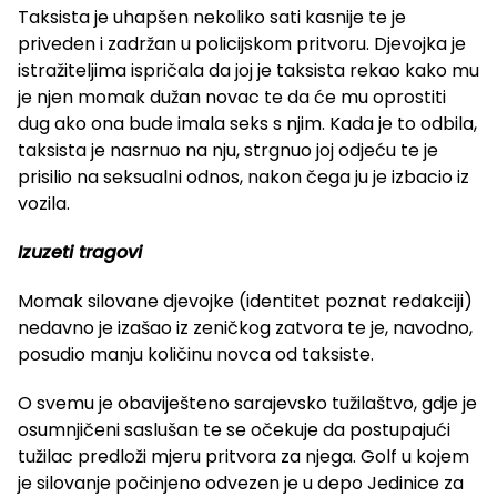
Taksista je uhapšen nekoliko sati kasnije te je
priveden i zadržan u policijskom pritvoru. Djevojka je
istražiteljima ispričala da joj je taksista rekao kako mu
je njen momak dužan novac te da će mu oprostiti
dug ako ona bude imala seks s njim. Kada je to odbila,
taksista je nasrnuo na nju, strgnuo joj odjeću te je
prisilio na seksualni odnos, nakon čega ju je izbacio iz
vozila.
Izuzeti tragovi
Momak silovane djevojke (identitet poznat redakciji)
nedavno je izašao iz zeničkog zatvora te je, navodno,
posudio manju količinu novca od taksiste.
O svemu je obaviješteno sarajevsko tužilaštvo, gdje je
osumnjičeni saslušan te se očekuje da postupajući
tužilac predloži mjeru pritvora za njega. Golf u kojem
je silovanje počinjeno odvezen je u depo Jedinice za