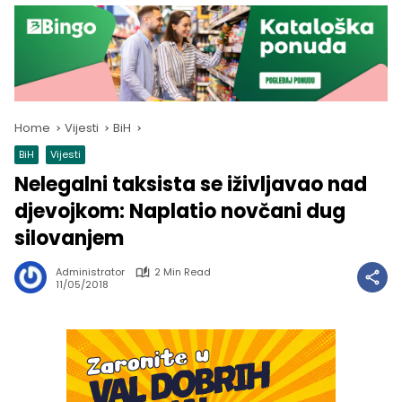
Home
Vijesti
BiH
BiH
Vijesti
Nelegalni taksista se iživljavao nad
djevojkom: Naplatio novčani dug
silovanjem
Administrator
2 Min Read
11/05/2018