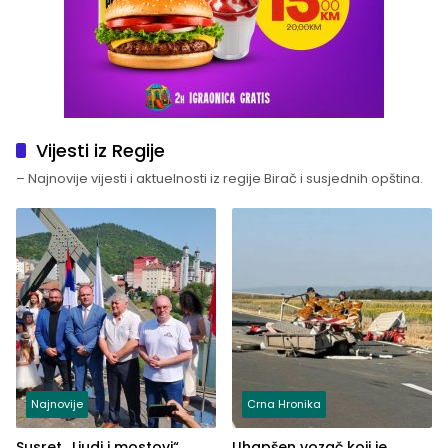
Vijesti iz Regije
– Najnovije vijesti i aktuelnosti iz regije Birač i susjednih opština.
Najnovije
Crna Hronika
Susret „Ljudi i mostovi“
Uhapšen vozač koji je