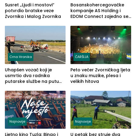
Susret „Ljudi i mostovi“
Bosanskohercegovačke
potvrdio bratske veze
kompanije AS Holding i
Zvornika i Malog Zvornika
EDOM Connect zajedno se
šire na tržište Maroka
Crna Hronika
ČARŠIJA
Uhapšen vozač koji je
Peto večer Zvorničkog ljeta
usmrtio dva radnika
u znaku muzike, plesa i
putarske službe na putu
velikih hitova
od Loznice prema Šapcu
(FOTO)
Najnovije
Najnovije
Ljetno kino Tuzla: Bingo i
U petak bez struje dva