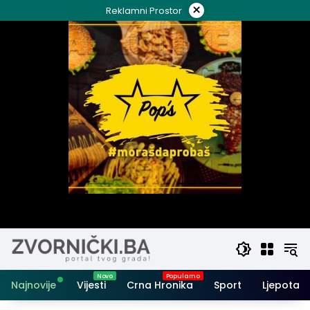
Skip
×
Reklamni Prostor
to
content
Najnovije
Vijesti
Crna Hronika
Sport
Ljepota i 