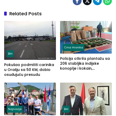
Related Posts
Crna Hronika
BiH
Policija otkrila plantažu sa
206 stabljika indijske
Pokušao podmititi carinika
konoplje i kokain,
u Orašju sa 50 KM, dobio
uhapšena jedna osoba
osuđujuću presudu
(FOTO)
Najnovije
BiH