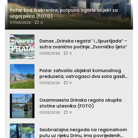
Požar kod Srebrenice, potpuno izgorio objekt za
uzgoj pilića (FOTO)
07/08/2026
0
Danas „Drinska regata“ i „Spustijada“ –
sutra zvanično počinje „Zvorničko ljeto“
01/08/2026
0
Požar zahvatio objekat komunalnog
preduzeća, vatrogasci dva sata gasili
vatru (FOTO)
01/08/2026
0
Osamnaesta Drinska regata okupila
stotine učesnika (FOTO)
01/08/2026
0
Saobraćajna nezgoda na regionalnom
putu uz rijeku Drinu, ima povrijeđenih