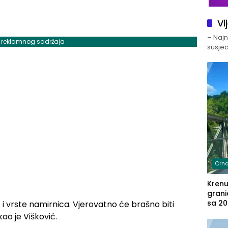
Vi
– Najno
j reklamnog sadržaja
susjed
Crna
Kren
grani
sa 20
i vrste namirnica. Vjerovatno će brašno biti
marih
ao je Višković.
u aut