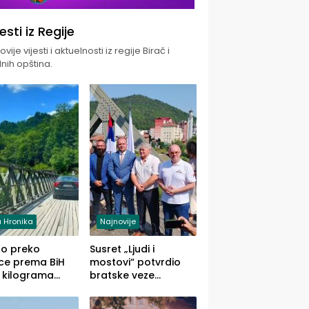
jesti iz Regije
vije vijesti i aktuelnosti iz regije Birač i
nih opština.
 Hronika
Najnovije
uo preko
Susret „Ljudi i
ce prema BiH
mostovi“ potvrdio
 kilograma
bratske veze
uane sakrivene
Zvornika i Malog
omobilu
Zvornika