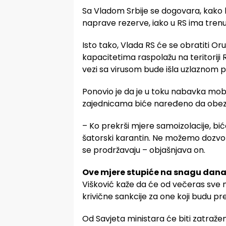
Sa Vladom Srbije se dogovara, kako 
naprave rezerve, iako u RS ima trenu
Isto tako, Vlada RS će se obratiti O
kapacitetima raspolažu na teritoriji 
vezi sa virusom bude išla uzlaznom 
Ponovio je da je u toku nabavka mobi
zajednicama biće naređeno da obez
– Ko prekrši mjere samoizolacije, biće
šatorski karantin. Ne možemo dozvoli
se prodržavaju – objašnjava on.
Ove mjere stupiće na snagu dana
Višković kaže da će od večeras sve mj
krivične sankcije za one koji budu pre
Od Savjeta ministara će biti zatraže