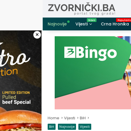
Skip
to
content
Najnovije
Vijesti
Crna Hronika
×
Home
Vijesti
BiH
BiH
Najnovije
Vijesti