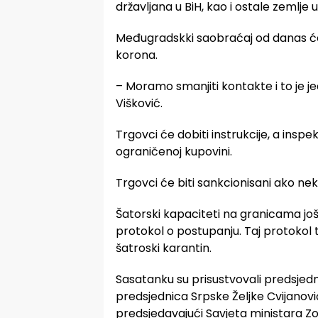
državljana u BiH, kao i ostale zemlje u
Međugradskki saobraćaj od danas će bi
korona.
– Moramo smanjiti kontakte i to je je
Višković.
Trgovci će dobiti instrukcije, a inspe
ograničenoj kupovini.
Trgovci će biti sankcionisani ako ne
Šatorski kapaciteti na granicama još 
protokol o postupanju. Taj protokol 
šatroski karantin.
Sasatanku su prisustvovali predsjed
predsjednica Srpske Željke Cvijanović
predsjedavajući Savjeta ministara Zora