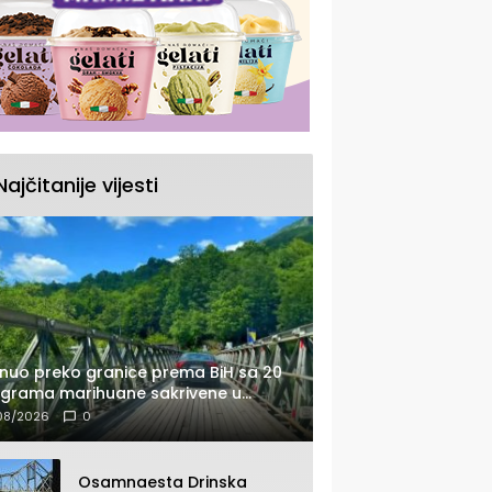
Najčitanije vijesti
nuo preko granice prema BiH sa 20
ograma marihuane sakrivene u
tomobilu
08/2026
0
Osamnaesta Drinska