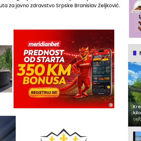
tuta za javno zdravstvo Srpske Branislav Zeljković.
Kre
kil
au
08/