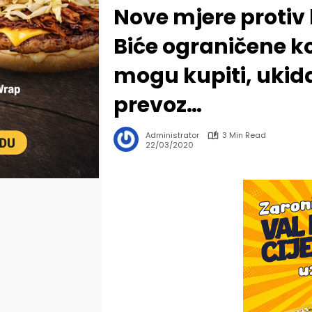
Nove mjere protiv 
Biće ograničene ko
mogu kupiti, uki
prevoz…
Administrator
3 Min Read
22/03/2020