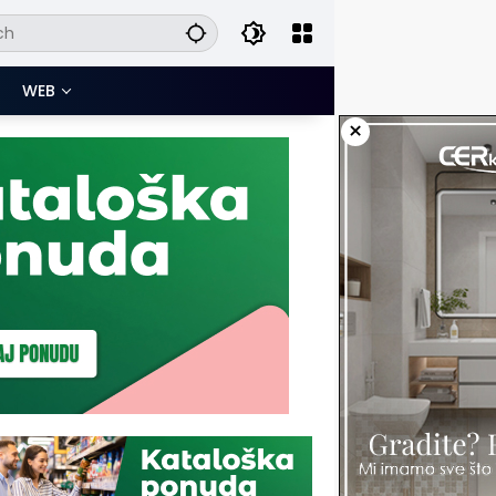
WEB
×