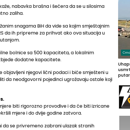
kaže, nabavka brašna i šećera da se u silosima
tno zaliha.
ružanim snagama BiH da vide sa kojim smještajnim
RS da ih pripreme za prihvat ako ova situacija u
putanjom.
lne bolnice sa 500 kapaciteta, a lokalnim
Crna
bjede dodatne kapacitete.
Uhapš
usmrt
 objavljeni njegovi lični podaci i biće smješteni u
putar
ti da neodgovorni pojedinci ugrožavaju ostale koji
putu 
prem
(FOT
s.
ere biti rigorozno provodive i da će biti izricane
kršili mjere i do dvije godine zatvora.
ni da se privremeno zabrani ulazak stranih