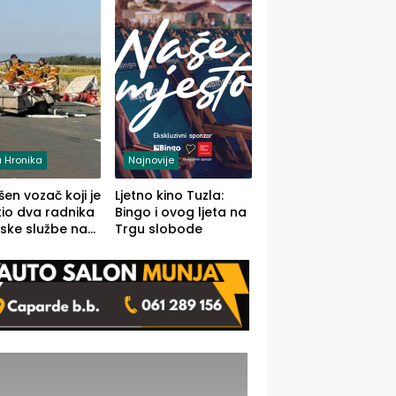
 Hronika
Najnovije
en vozač koji je
Ljetno kino Tuzla:
io dva radnika
Bingo i ovog ljeta na
ske službe na
Trgu slobode
od Loznice
a Šapcu
O)