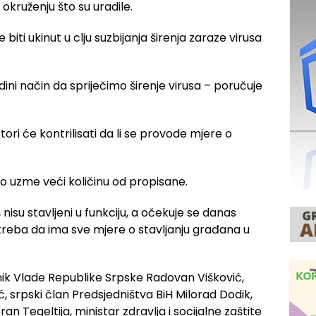
 okruženju što su uradile.
ti ukinut u clju suzbijanja širenja zaraze virusa
dini način da spriječimo širenje virusa – poručuje
ktori će kontrilisati da li se provode mjere o
ko uzme veći količinu od propisane.
nisu stavljeni u funkciju, a očekuje se danas
treba da ima sve mjere o stavljanju građana u
nik Vlade Republike Srpske Radovan Višković,
, srpski član Predsjedništva BiH Milorad Dodik,
n Tegeltija, ministar zdravlja i socijalne zaštite