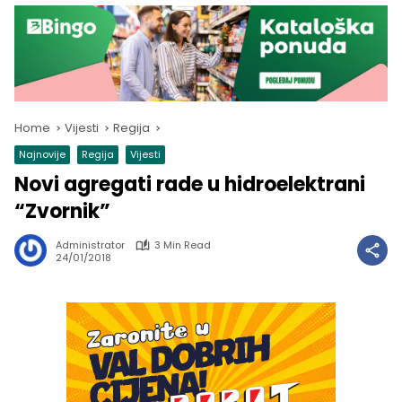
Home
Vijesti
Regija
Najnovije
Regija
Vijesti
Novi agregati rade u hidroelektrani
“Zvornik”
Administrator
3 Min Read
24/01/2018