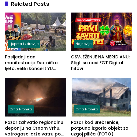
Related Posts
Ljepota i zdravlje
Najnovije
Posljednji dan
OSVJEŽENJE NA MERIDIANU:
manifestacije Zvorničko
Stigli su novi EGT Digital
ljeto, veliki koncert YU
hitovi
grupe zatvara program
ove godine
Crna Hronika
Crna Hronika
Požar zahvatio regionalnu
Požar kod Srebrenice,
deponiju na Crnom Vrhu,
potpuno izgorio objekt za
vatrogasci drže vatru pod
uzgoj pilića (FOTO)