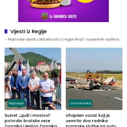
Vijesti iz Regije
– Najnovije vijesti i aktuelnosti iz regije Birač i susjednih opština.
Najnovije
Crna Hronika
Susret „Ljudi i mostovi“
Uhapšen vozač koji je
potvrdio bratske veze
usmrtio dva radnika
Zvornika i Malog Zvornika
putarske službe na putu