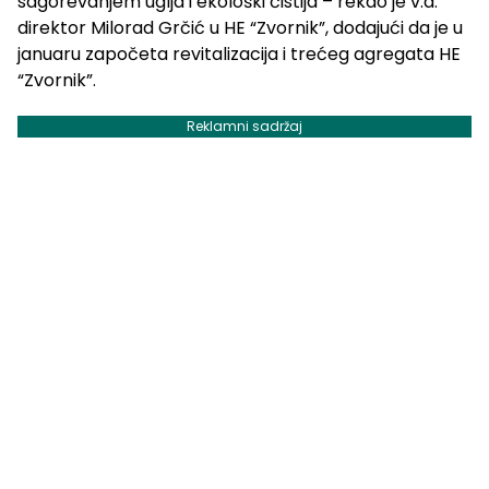
sagorevanjem uglja i ekološki čistija – rekao je v.d.
direktor Milorad Grčić u HE “Zvornik”, dodajući da je u
januaru započeta revitalizacija i trećeg agregata HE
“Zvornik”.
Reklamni sadržaj