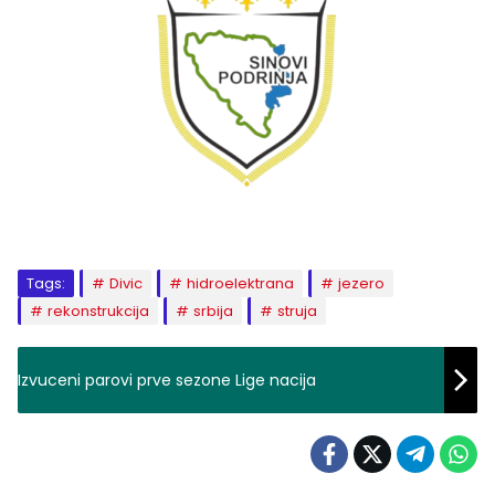
Tags:
Divic
hidroelektrana
jezero
rekonstrukcija
srbija
struja
Izvuceni parovi prve sezone Lige nacija