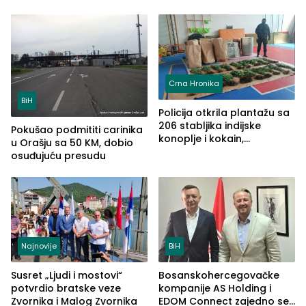
kontrolom (FOTO)
Crna Hronika
BiH
Policija otkrila plantažu sa
206 stabljika indijske
Pokušao podmititi carinika
konoplje i kokain,
u Orašju sa 50 KM, dobio
uhapšena jedna osoba
osuđujuću presudu
(FOTO)
Najnovije
BiH
Susret „Ljudi i mostovi“
Bosanskohercegovačke
potvrdio bratske veze
kompanije AS Holding i
Zvornika i Malog Zvornika
EDOM Connect zajedno se