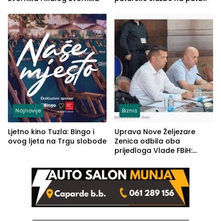
od Loznice prema Šapcu
(FOTO)
Najnovije
Biznis
Ljetno kino Tuzla: Bingo i
Uprava Nove Željezare
ovog ljeta na Trgu slobode
Zenica odbila oba
prijedloga Vlade FBiH:
Ustrajni da je stečaj jedino
rješenje