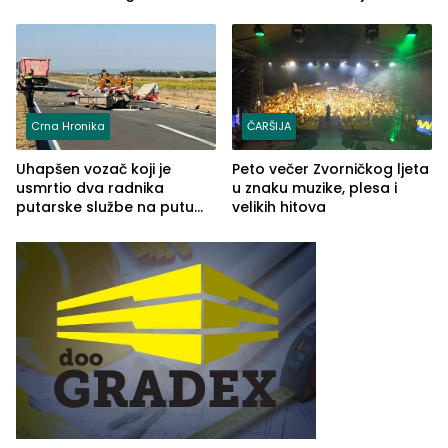
šire na tržište Maroka
Crna Hronika
ČARŠIJA
Uhapšen vozač koji je
Peto večer Zvorničkog ljeta
usmrtio dva radnika
u znaku muzike, plesa i
putarske službe na putu
velikih hitova
od Loznice prema Šapcu
(FOTO)