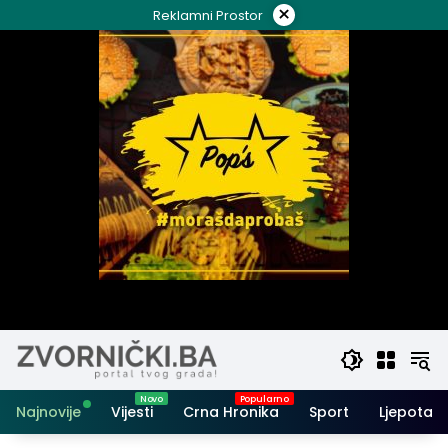
Skip
×
Reklamni Prostor
to
content
Najnovije
Vijesti
Crna Hronika
Sport
Ljepota i 