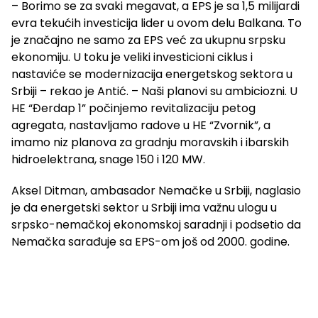
– Borimo se za svaki megavat, a EPS je sa 1,5 milijardi
evra tekućih investicija lider u ovom delu Balkana. To
je značajno ne samo za EPS već za ukupnu srpsku
ekonomiju. U toku je veliki investicioni ciklus i
nastaviće se modernizacija energetskog sektora u
Srbiji – rekao je Antić. – Naši planovi su ambiciozni. U
HE “Đerdap 1” počinjemo revitalizaciju petog
agregata, nastavljamo radove u HE “Zvornik”, a
imamo niz planova za gradnju moravskih i ibarskih
hidroelektrana, snage 150 i 120 MW.
Aksel Ditman, ambasador Nemačke u Srbiji, naglasio
je da energetski sektor u Srbiji ima važnu ulogu u
srpsko-nemačkoj ekonomskoj saradnji i podsetio da
Nemačka sarađuje sa EPS-om još od 2000. godine.