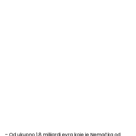
– Od ukupno 1,8 milijardi evra koje je Nemačka od