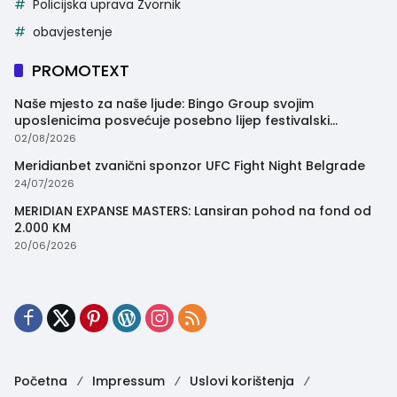
Policijska uprava Zvornik
obavjestenje
PROMOTEXT
Naše mjesto za naše ljude: Bingo Group svojim
uposlenicima posvećuje posebno lijep festivalski
trenutak
02/08/2026
Meridianbet zvanični sponzor UFC Fight Night Belgrade
24/07/2026
MERIDIAN EXPANSE MASTERS: Lansiran pohod na fond od
2.000 KM
20/06/2026
Početna
Impressum
Uslovi korištenja