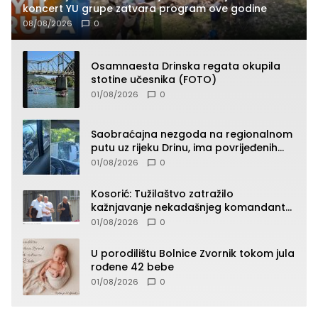
koncert YU grupe zatvara program ove godine
08/08/2026
0
Osamnaesta Drinska regata okupila
stotine učesnika (FOTO)
01/08/2026
0
Saobraćajna nezgoda na regionalnom
putu uz rijeku Drinu, ima povrijeđenih
lica (FOTO)
01/08/2026
0
Kosorić: Tužilaštvo zatražilo
kažnjavanje nekadašnjeg komandanta
Vlaseničke brigade
01/08/2026
0
U porodilištu Bolnice Zvornik tokom jula
rođene 42 bebe
01/08/2026
0