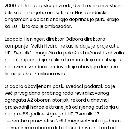
2000. uložila u srpsku privredu, dve trećine investicije
bile su u energetskom sektoru. Naš zajednički
angažman u oblasti energije doprinos je putu Srbije
ka EU – istakao je ambasador.
Leopold Heninger, direktor Odbora direktora
kompanije “Voith Hydro” rekao je da je je projekat u
HE “Zvornik” omogućio da pokažu stručnost i zahvalio
na dobroj saradnji srpskim firmama koje učestvuju u
radovima. Vrednost radova koje obavljaju domaće
firme je oko 17 miliona evra.
O dobro obavljenom poslu svedoči podatak da je
već prvog dana probnog rada revitalizovanog
agregata A2 oboren istorijski rekord u dnevnoj
proizvodnji hidroelektrane još od njenog puštanja u
rad pre 63 godine. Agregati HE “Zvornik” 12.
decembra proizveli su 2.619 megavat-sati u jednom
danu, čime je oboren dotadašnji dnevni rekord od