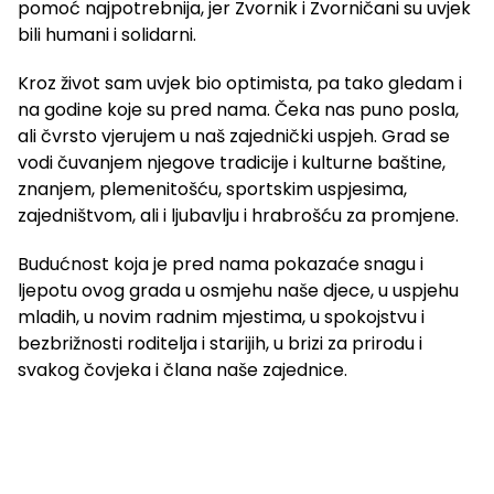
pomoć najpotrebnija, jer Zvornik i Zvorničani su uvjek
bili humani i solidarni.
Kroz život sam uvjek bio optimista, pa tako gledam i
na godine koje su pred nama. Čeka nas puno posla,
ali čvrsto vjerujem u naš zajednički uspjeh. Grad se
vodi čuvanjem njegove tradicije i kulturne baštine,
znanjem, plemenitošću, sportskim uspjesima,
zajedništvom, ali i ljubavlju i hrabrošću za promjene.
Budućnost koja je pred nama pokazaće snagu i
ljepotu ovog grada u osmjehu naše djece, u uspjehu
mladih, u novim radnim mjestima, u spokojstvu i
bezbrižnosti roditelja i starijih, u brizi za prirodu i
svakog čovjeka i člana naše zajednice.