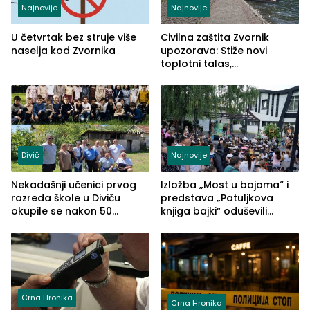
Najnovije
Najnovije
U četvrtak bez struje više
Civilna zaštita Zvornik
naselja kod Zvornika
upozorava: Stiže novi
toplotni talas,
temperature do 41 stepen
Divič
Najnovije
Nekadašnji učenici prvog
Izložba „Most u bojama“ i
razreda škole u Diviču
predstava „Patuljkova
okupile se nakon 50
knjiga bajki“ oduševili
godina, a učitelj Mustafa
posjetioce
Pašić im održao čas
(FOTO)
Crna Hronika
Crna Hronika