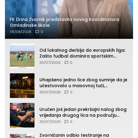
FK Drina Zvornik predstavila novog koordinatora
Omladinske škole
05/08/2026
0
Od lokalnog derbija do evropskih liga:
Zašto fudbal dominira sportskim
klađenjem
30/07/2026
0
Uhapšeno jedno lice zbog sumnje da je
učestvovalo u masovnoj tuči,
maloljetnik zadobio povrede
30/07/2026
0
Uručen još jedan prekršajni nalog zbog
vrijeđanja drugog lica na području
Zvornika
30/07/2026
0
Zvorničanin odbio testiranje na