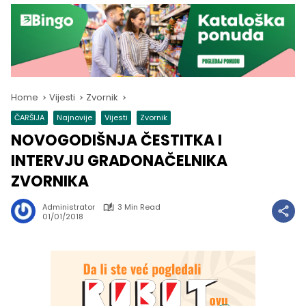
Home
Vijesti
Zvornik
ČARŠIJA
Najnovije
Vijesti
Zvornik
NOVOGODIŠNJA ČESTITKA I
INTERVJU GRADONAČELNIKA
ZVORNIKA
Administrator
3 Min Read
01/01/2018