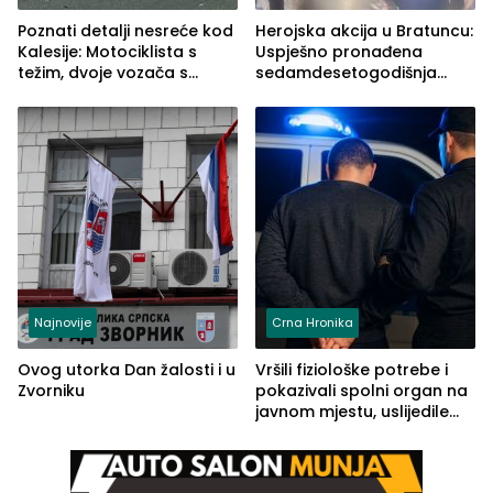
Poznati detalji nesreće kod
Herojska akcija u Bratuncu:
Kalesije: Motociklista s
Uspješno pronađena
težim, dvoje vozača s
sedamdesetogodišnja
lakšim povredama
Ivanka Lazić, rodom iz
Kravice.
Najnovije
Crna Hronika
Ovog utorka Dan žalosti i u
Vršili fiziološke potrebe i
Zvorniku
pokazivali spolni organ na
javnom mjestu, uslijedile
kazne