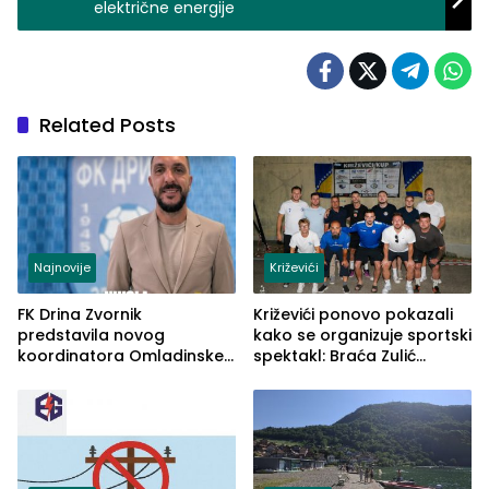
električne energije
Related Posts
Najnovije
Križevići
FK Drina Zvornik
Križevići ponovo pokazali
predstavila novog
kako se organizuje sportski
koordinatora Omladinske
spektakl: Braća Zulić
škole
osvojila Križevići kup 2026