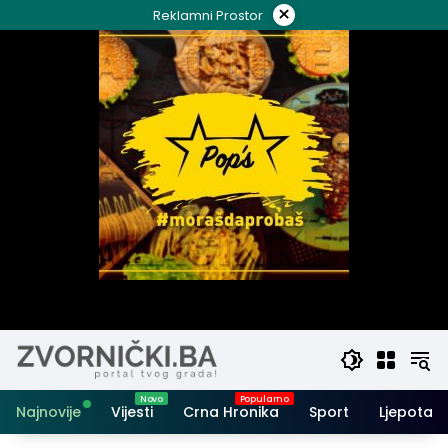
Skip
×
Reklamni Prostor
to
content
Najnovije
Vijesti
Crna Hronika
Sport
Ljepota i 