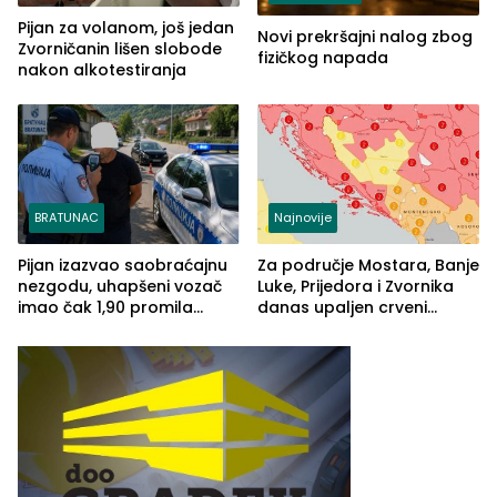
Pijan za volanom, još jedan
Novi prekršajni nalog zbog
Zvorničanin lišen slobode
fizičkog napada
nakon alkotestiranja
BRATUNAC
Najnovije
Pijan izazvao saobraćajnu
Za područje Mostara, Banje
nezgodu, uhapšeni vozač
Luke, Prijedora i Zvornika
imao čak 1,90 promila
danas upaljen crveni
alkohola u krvi
meteoalarm