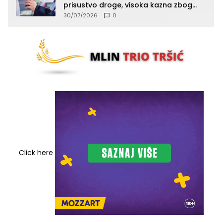
prisustvo droge, visoka kazna zbog
kršenja Zakona o osnovama
30/07/2026
0
bezbjednosti saobraćaja
Click here