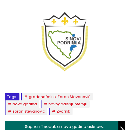
Tags:
gradonačelnik Zoran Stevanović
Nova godina
novogodisnji intervju
zoran stevanovic
Zvornik
Sapna i Teočak u novu godinu ušle bez