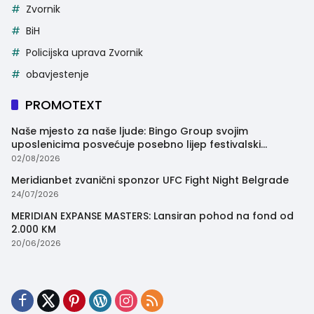
Zvornik
BiH
Policijska uprava Zvornik
obavjestenje
PROMOTEXT
Naše mjesto za naše ljude: Bingo Group svojim
uposlenicima posvećuje posebno lijep festivalski
trenutak
02/08/2026
Meridianbet zvanični sponzor UFC Fight Night Belgrade
24/07/2026
MERIDIAN EXPANSE MASTERS: Lansiran pohod na fond od
2.000 KM
20/06/2026