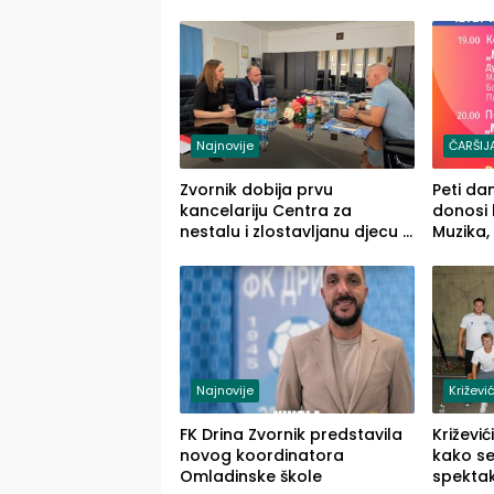
Najnovije
ČARŠIJ
Zvornik dobija prvu
Peti da
kancelariju Centra za
donosi
nestalu i zlostavljanu djecu u
Muzika,
RS-u
Stoje
Najnovije
Križević
FK Drina Zvornik predstavila
Križevi
novog koordinatora
kako se
Omladinske škole
spektak