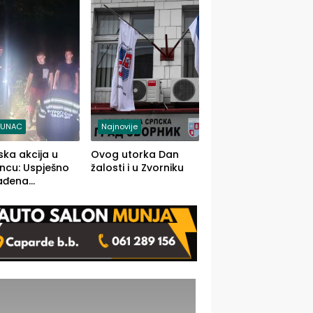
j jedino rješenje
TUNAC
Najnovije
ska akcija u
Ovog utorka Dan
ncu: Uspješno
žalosti i u Zvorniku
ađena
mdesetogodišnj
nka Lazić,
 iz Kravice.