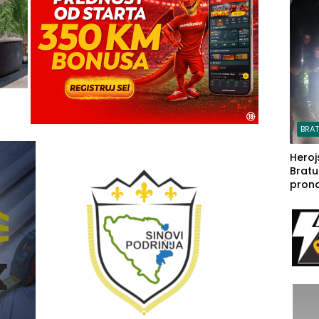
steča
BRA
Heroj
Bratu
pron
seda
a Iva
rodom