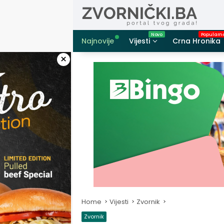
Skip
to
content
Najnovije
Vijesti
Crna Hronika
×
Home
Vijesti
Zvornik
Zvornik