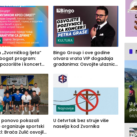
četvrto veče Zvorničkog ljeta
(FOTO)
A
KULTURA
n „Zvorničkog ljeta“
Bingo Group i ove godine
 bogat program:
otvara vrata VIP događaja
 pozorište i koncert
građanima: Osvojite ulaznice
za koncert Petra Graše
U p
i
Najnovije
pod
06/
ći ponovo pokazali
U četvrtak bez struje više
 organizuje sportski
naselja kod Zvornika
l: Braća Zulić osvojila