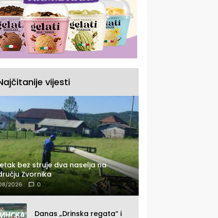
Najčitanije vijesti
etak bez struje dva naselja na
ručju Zvornika
08/2026
0
Danas „Drinska regata“ i