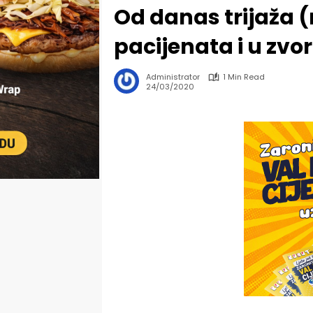
Od danas trijaža 
pacijenata i u zv
Administrator
1 Min Read
24/03/2020