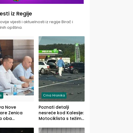
jesti iz Regije
vije vijesti i aktuelnosti iz regije Birač i
nih opština.
is
Crna Hronika
va Nove
Poznati detalji
zare Zenica
nesreće kod Kalesije:
a oba
Motociklista s težim,
dloga Vlade
dvoje vozača s
Ustrajni da je
lakšim povredama