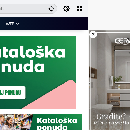
WEB
×