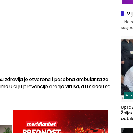
Vi
– Najno
susjed
u zdravlja je otvorena i posebna ambulanta za
 u cilju prevencije širenja virusa, a u skladu sa
Bizn
Upra
Želje
odbil
prije
FBiH: 