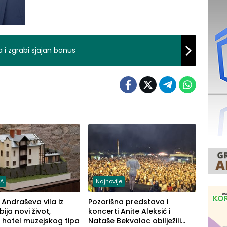
a i zgrabi sjajan bonus
RA
Najnovije
: Andraševa vila iz
Pozorišna predstava i
bija novi život,
koncerti Anite Aleksić i
 hotel muzejskog tipa
Nataše Bekvalac obilježili