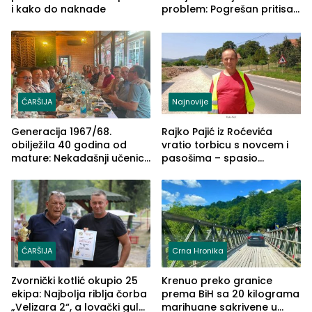
i kako do naknade
problem: Pogrešan pritisak
može biti mnogo opasniji
ČARŠIJA
Najnovije
Generacija 1967/68.
Rajko Pajić iz Roćevića
obilježila 40 godina od
vratio torbicu s novcem i
mature: Nekadašnji učenici
pasošima – spasio
TŠC-a okupili se u Zvorniku
porodično ljetovanje u
(FOTO)
Grčkoj
ČARŠIJA
Crna Hronika
Zvornički kotlić okupio 25
Krenuo preko granice
ekipa: Najbolja riblja čorba
prema BiH sa 20 kilograma
„Velizara 2“, a lovački gulaš
marihuane sakrivene u