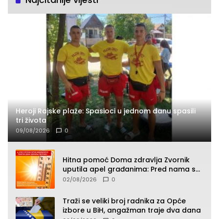
Heroji Rajske plaže: Spasioci u jednom danu spasili
tri života
09/08/2026
0
Hitna pomoć Doma zdravlja Zvornik
uputila apel građanima: Pred nama su
temperature do 40°C, oprez zbog
02/08/2026
0
toplotnog udara
Traži se veliki broj radnika za Opće
izbore u BiH, angažman traje dva dana