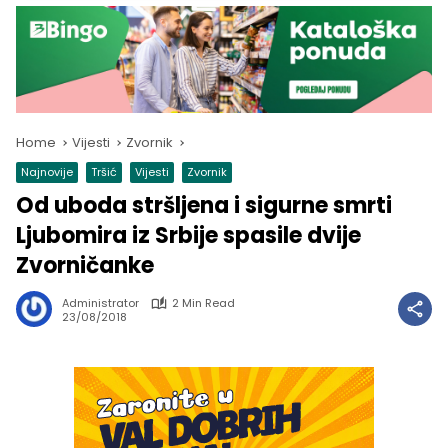
Home
Vijesti
Zvornik
Najnovije
Tršić
Vijesti
Zvornik
Od uboda stršljena i sigurne smrti
Ljubomira iz Srbije spasile dvije
Zvorničanke
Administrator
2 Min Read
23/08/2018