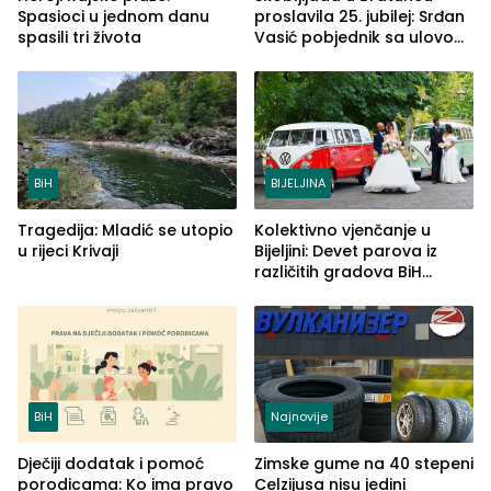
Spasioci u jednom danu
proslavila 25. jubilej: Srđan
spasili tri života
Vasić pobjednik sa ulovom
od 2.040 grama (FOTO)
BiH
BIJELJINA
Tragedija: Mladić se utopio
Kolektivno vjenčanje u
u rijeci Krivaji
Bijeljini: Devet parova iz
različitih gradova BiH
izgovorilo sudbonosno da
BiH
Najnovije
Dječiji dodatak i pomoć
Zimske gume na 40 stepeni
porodicama: Ko ima pravo
Celzijusa nisu jedini