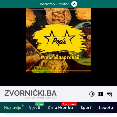
Skip
×
Reklamni Prostor
to
content
Najnovije
Vijesti
Crna Hronika
Sport
Ljepota i 