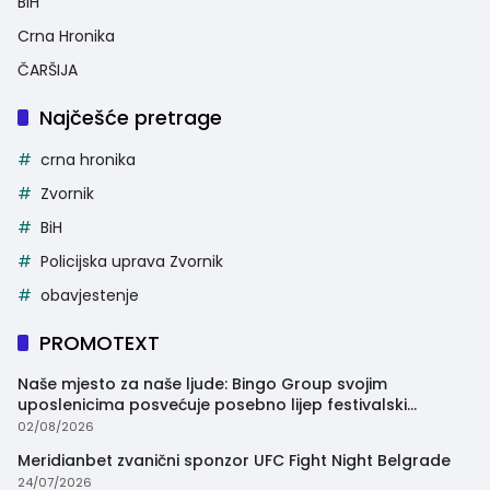
BiH
Crna Hronika
ČARŠIJA
Najčešće pretrage
crna hronika
Zvornik
BiH
Policijska uprava Zvornik
obavjestenje
PROMOTEXT
Naše mjesto za naše ljude: Bingo Group svojim
uposlenicima posvećuje posebno lijep festivalski
trenutak
02/08/2026
Meridianbet zvanični sponzor UFC Fight Night Belgrade
24/07/2026