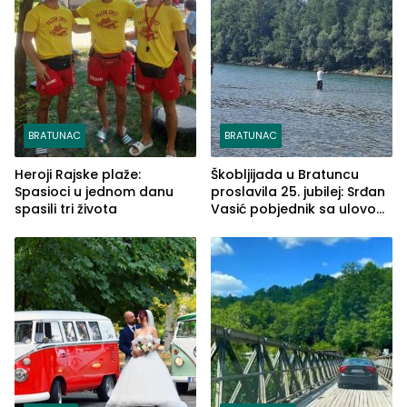
BRATUNAC
BRATUNAC
Heroji Rajske plaže:
Škobljijada u Bratuncu
Spasioci u jednom danu
proslavila 25. jubilej: Srđan
spasili tri života
Vasić pobjednik sa ulovom
od 2.040 grama (FOTO)