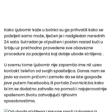
Kako Ljubomir kaže u bolnici su ga prihvatili kako se
poželjeti samo može, liječen je i nadgledan narednih
24 sata. Sutradan je otpušten i poslan nazad kući u
Srbiju uz prethodno provedene sve obavezne
procedure za pacijenta koji dobije ubode stršljena. .
U svemu tome Ljubomir nije zapamtio ime nit uzeo
kontakt telefon od svojih spasiteljica. Danas nam se
javio sa ovom pričom i zamolio da se iste gospođe
jave putem facebooka, ili portala Zvornicki.ba kako
bi im se dodatno zahvalio na pomoći i najvjerovatnije
spašenom životu zahvaljujući njihovim
sposobnostima.