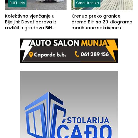
BIJELJINA
Crna Hronika
Kolektivno vjenčanje u
Krenuo preko granice
Bijeljini: Devet parova iz
prema BiH sa 20 kilograma
različitih gradova BiH
marihuane sakrivene u
izgovorilo sudbonosno da
automobilu