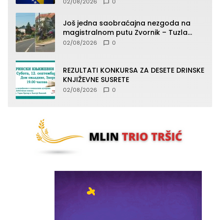
02/08/2026
0
Još jedna saobraćajna nezgoda na
magistralnom putu Zvornik – Tuzla
(FOTO)
02/08/2026
0
REZULTATI KONKURSA ZA DESETE DRINSKE
KNJIŽEVNE SUSRETE
02/08/2026
0