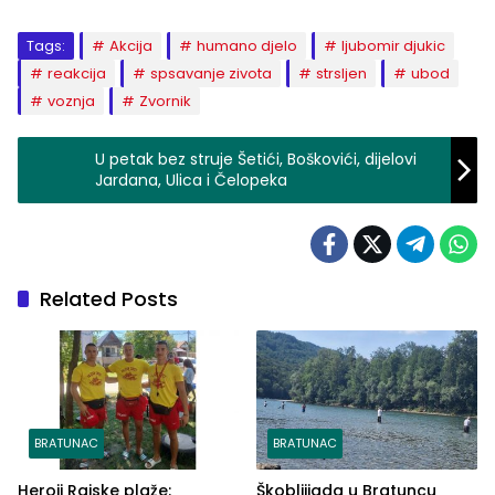
Tags:
Akcija
humano djelo
ljubomir djukic
reakcija
spsavanje zivota
strsljen
ubod
voznja
Zvornik
U petak bez struje Šetići, Boškovići, dijelovi
Jardana, Ulica i Čelopeka
Related Posts
BRATUNAC
BRATUNAC
Heroji Rajske plaže:
Škobljijada u Bratuncu