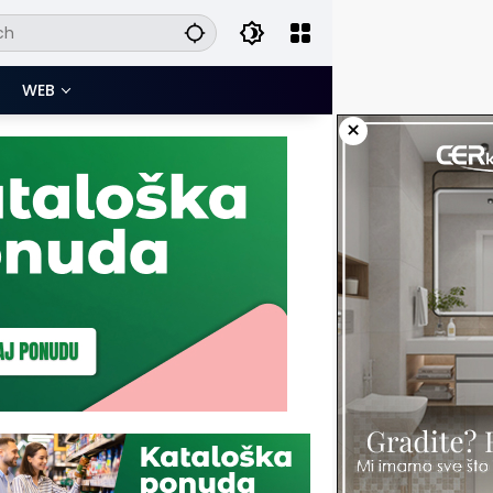
WEB
×