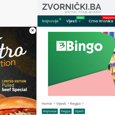
Skip
to
content
Najnovije
Vijesti
Crna Hronika
×
Home
Vijesti
Regija
Najnovije
Regija
Vijesti