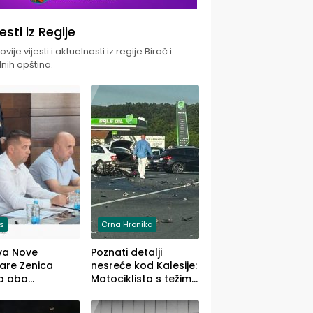
jesti iz Regije
vije vijesti i aktuelnosti iz regije Birač i
nih opština.
is
Crna Hronika
va Nove
Poznati detalji
zare Zenica
nesreće kod Kalesije:
a oba
Motociklista s težim,
dloga Vlade
dvoje vozača s
Ustrajni da je
lakšim povredama