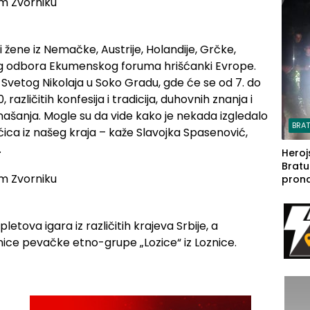
steča
 žene iz Nemačke, Austrije, Holandije, Grčke,
og odbora Ekumenskog foruma hrišćanki Evrope.
Svetog Nikolaja u Soko Gradu, gde će se od 7. do
, različitih konfesija i tradicija, duhovnih znanja i
ašanja. Mogle su da vide kako je nekada izgledalo
BRA
ćica iz našeg kraja – kaže Slavojka Spasenović,
.
Heroj
Bratu
pron
seda
a Iva
rodom
pletova igara iz različitih krajeva Srbije, a
nice pevačke etno-grupe „Lozice“ iz Loznice.