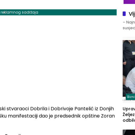
j reklamnog sadržaja
Vi
– Najno
susjed
Bizn
i stvaraoci Dobrila i Dobrivoje Pantelić iz Donjih
Upra
Želje
šku manifestaciji dao je predsednik opštine Zoran
odbil
prije
FBiH: 