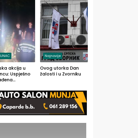
j jedino rješenje
TUNAC
Najnovije
ska akcija u
Ovog utorka Dan
ncu: Uspješno
žalosti i u Zvorniku
ađena
mdesetogodišnj
nka Lazić,
 iz Kravice.