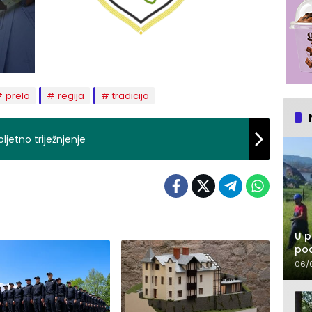
prelo
regija
tradicija
ljetno triježnjenje
U p
pod
06/