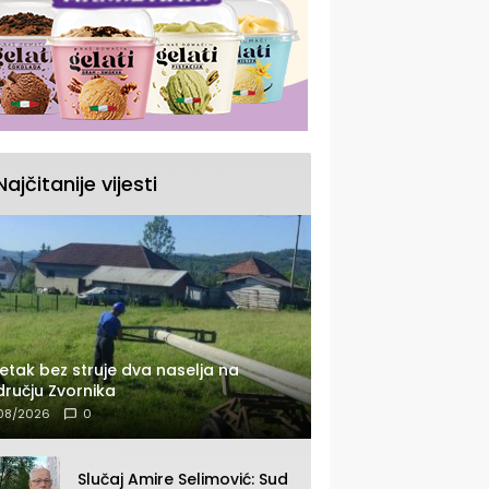
Najčitanije vijesti
etak bez struje dva naselja na
ručju Zvornika
08/2026
0
Slučaj Amire Selimović: Sud