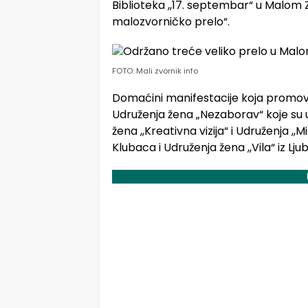
Biblioteka ,,17. septembar“ u Malom Z
malozvorničko prelo“.
FOTO: Mali zvornik info
Domaćini manifestacije koja promoviš
Udruženja žena „Nezaborav“ koje su u
žena ,,Kreativna vizija“ i Udruženja ,,M
Klubaca i Udruženja žena ,,Vila“ iz Ljub