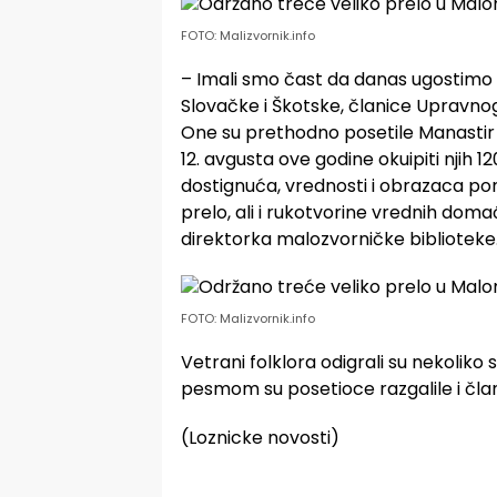
FOTO: Malizvornik.info
– Imali smo čast da danas ugostimo i
Slovačke i Škotske, članice Upravn
One su prethodno posetile Manastir 
12. avgusta ove godine okuipiti njih 120
dostignuća, vrednosti i obrazaca pon
prelo, ali i rukotvorine vrednih doma
direktorka malozvorničke biblioteke
FOTO: Malizvornik.info
Vetrani folklora odigrali su nekoliko s
pesmom su posetioce razgalile i čla
(Loznicke novosti)