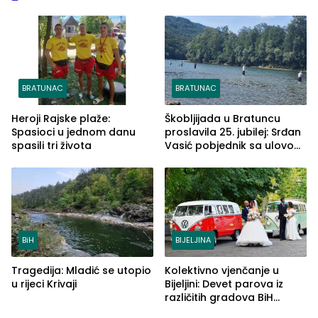
BRATUNAC
BRATUNAC
Heroji Rajske plaže:
Škobljijada u Bratuncu
Spasioci u jednom danu
proslavila 25. jubilej: Srđan
spasili tri života
Vasić pobjednik sa ulovom
od 2.040 grama (FOTO)
BiH
BIJELJINA
Tragedija: Mladić se utopio
Kolektivno vjenčanje u
u rijeci Krivaji
Bijeljini: Devet parova iz
različitih gradova BiH
izgovorilo sudbonosno da