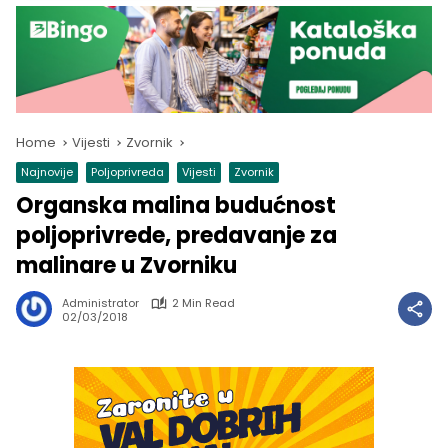
Home
Vijesti
Zvornik
Najnovije
Poljoprivreda
Vijesti
Zvornik
Organska malina budućnost
poljoprivrede, predavanje za
malinare u Zvorniku
Administrator
2 Min Read
02/03/2018