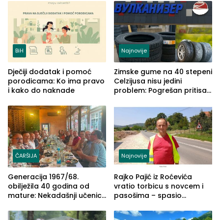
BiH
Najnovije
Dječiji dodatak i pomoć
Zimske gume na 40 stepeni
porodicama: Ko ima pravo
Celzijusa nisu jedini
i kako do naknade
problem: Pogrešan pritisak
može biti mnogo opasniji
ČARŠIJA
Najnovije
Generacija 1967/68.
Rajko Pajić iz Roćevića
obilježila 40 godina od
vratio torbicu s novcem i
mature: Nekadašnji učenici
pasošima – spasio
TŠC-a okupili se u Zvorniku
porodično ljetovanje u
(FOTO)
Grčkoj