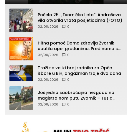
Počelo 25. „Zvorničko ljeto“: Andraševa
vila otvorila vrata posjetiocima (FOTO)
02/08/2026
0
Hitna pomoć Doma zdravlja Zvornik
uputila apel građanima: Pred nama su
temperature do 40°C, oprez zbog
02/08/2026
0
toplotnog udara
Traži se veliki broj radnika za Opće
izbore u BiH, angažman traje dva dana
02/08/2026
0
Još jedna saobraćajna nezgoda na
magistralnom putu Zvornik – Tuzla
(FOTO)
02/08/2026
0