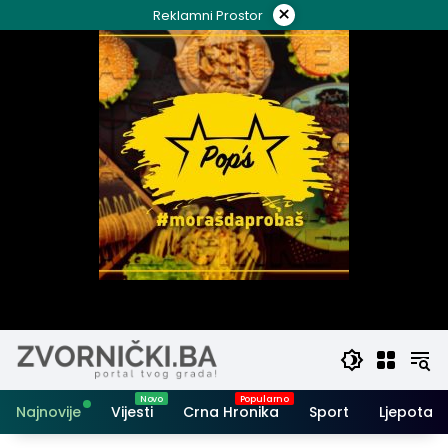
Skip
×
Reklamni Prostor
to
content
Najnovije
Vijesti
Crna Hronika
Sport
Ljepota i 