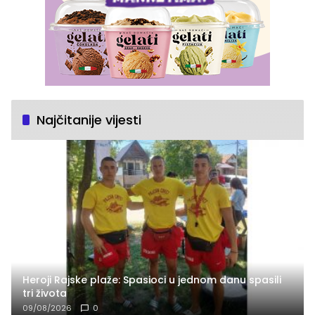
Najčitanije vijesti
Heroji Rajske plaže: Spasioci u jednom danu spasili
tri života
09/08/2026
0