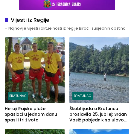
Vijesti iz Regije
– Najnovije vijesti i aktuelnosti iz regije Birač i susjednih opština.
BRATUNAC
BRATUNAC
Heroji Rajske plaže:
Škobljijada u Bratuncu
Spasioci u jednom danu
proslavila 25. jubilej: Srđan
spasili tri života
Vasić pobjednik sa ulovom
od 2.040 grama (FOTO)