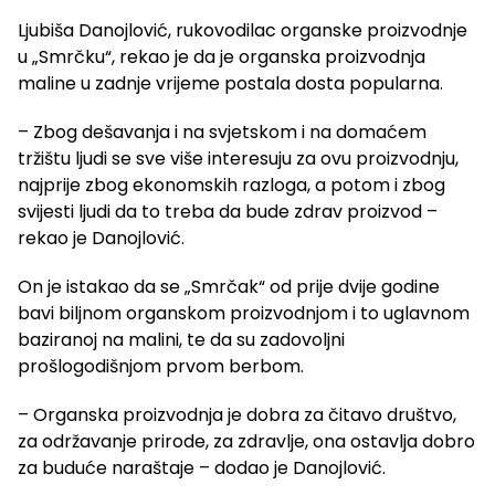
Ljubiša Danojlović, rukovodilac organske proizvodnje
u „Smrčku“, rekao je da je organska proizvodnja
maline u zadnje vrijeme postala dosta popularna.
– Zbog dešavanja i na svjetskom i na domaćem
tržištu ljudi se sve više interesuju za ovu proizvodnju,
najprije zbog ekonomskih razloga, a potom i zbog
svijesti ljudi da to treba da bude zdrav proizvod –
rekao je Danojlović.
On je istakao da se „Smrčak“ od prije dvije godine
bavi biljnom organskom proizvodnjom i to uglavnom
baziranoj na malini, te da su zadovoljni
prošlogodišnjom prvom berbom.
– Organska proizvodnja je dobra za čitavo društvo,
za održavanje prirode, za zdravlje, ona ostavlja dobro
za buduće naraštaje – dodao je Danojlović.