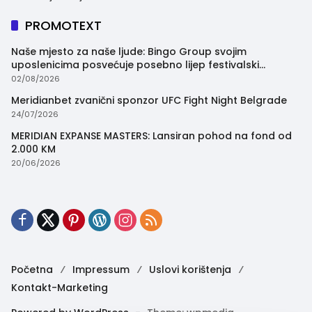
PROMOTEXT
Naše mjesto za naše ljude: Bingo Group svojim
uposlenicima posvećuje posebno lijep festivalski
trenutak
02/08/2026
Meridianbet zvanični sponzor UFC Fight Night Belgrade
24/07/2026
MERIDIAN EXPANSE MASTERS: Lansiran pohod na fond od
2.000 KM
20/06/2026
Početna
Impressum
Uslovi korištenja
Kontakt-Marketing