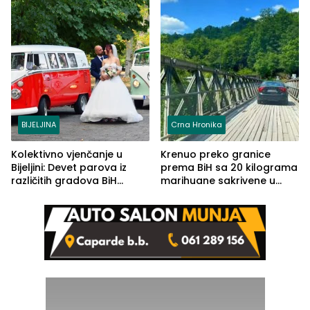
BIJELJINA
Crna Hronika
Kolektivno vjenčanje u
Krenuo preko granice
Bijeljini: Devet parova iz
prema BiH sa 20 kilograma
različitih gradova BiH
marihuane sakrivene u
izgovorilo sudbonosno da
automobilu