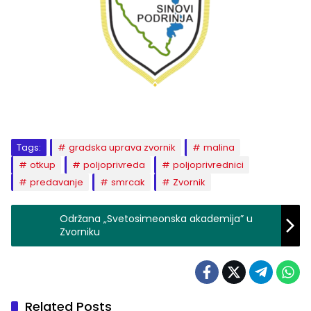
Tags:
gradska uprava zvornik
malina
otkup
poljoprivreda
poljoprivrednici
predavanje
smrcak
Zvornik
Održana „Svetosimeonska akademija” u
Zvorniku
Related Posts