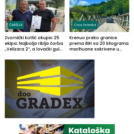
ČARŠIJA
Crna Hronika
Zvornički kotlić okupio 25
Krenuo preko granice
ekipa: Najbolja riblja čorba
prema BiH sa 20 kilograma
„Velizara 2“, a lovački gulaš
marihuane sakrivene u
„Red i Zaprska“ (FOTO)
automobilu