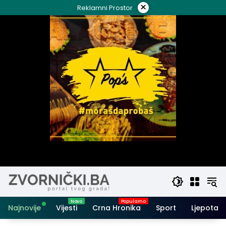
Skip
×
Reklamni Prostor
to
content
Najnovije
Vijesti
Crna Hronika
Sport
Ljepota i 