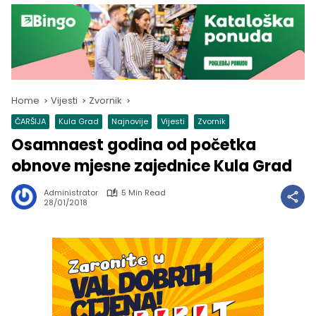
Home
Vijesti
Zvornik
ČARŠIJA
Kula Grad
Najnovije
Vijesti
Zvornik
Osamnaest godina od početka
obnove mjesne zajednice Kula Grad
Administrator
5 Min Read
28/01/2018