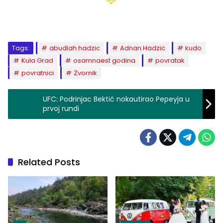
Tags:
abudlah hadzic
Adnan Hadzic
kudo
Kula Grad
osamnaest godina
povratak
povratnici
Zvornik
UFC: Podrinjac Bektić nokautirao Pepeyja u
prvoj rundi
Related Posts