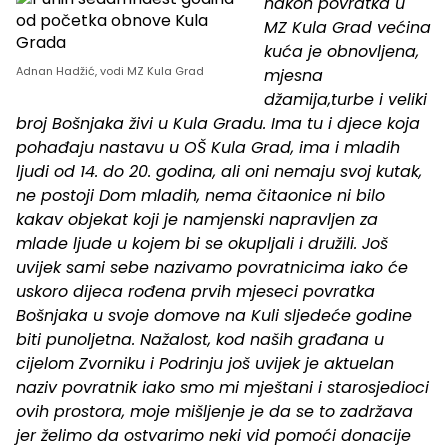
nakon povratka u
MZ Kula Grad većina
kuća je obnovljena,
Adnan Hadžić, vodi MZ Kula Grad
mjesna
džamija,turbe i veliki
broj Bošnjaka živi u Kula Gradu. Ima tu i djece koja
pohađaju nastavu u OŠ Kula Grad, ima i mladih
ljudi od 14. do 20. godina, ali oni nemaju svoj kutak,
ne postoji Dom mladih, nema čitaonice ni bilo
kakav objekat koji je namjenski napravljen za
mlade ljude u kojem bi se okupljali i družili. Još
uvijek sami sebe nazivamo povratnicima iako će
uskoro dijeca rođena prvih mjeseci povratka
Bošnjaka u svoje domove na Kuli sljedeće godine
biti punoljetna. Nažalost, kod naših građana u
cijelom Zvorniku i Podrinju još uvijek je aktuelan
naziv povratnik iako smo mi mještani i starosjedioci
ovih prostora, moje mišljenje je da se to zadržava
jer želimo da ostvarimo neki vid pomoći donacije