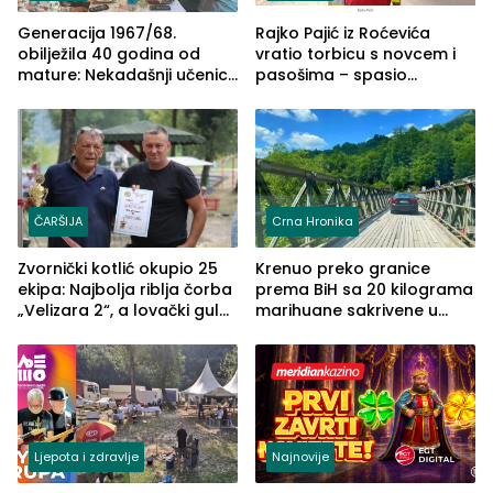
Generacija 1967/68.
Rajko Pajić iz Roćevića
obilježila 40 godina od
vratio torbicu s novcem i
mature: Nekadašnji učenici
pasošima – spasio
TŠC-a okupili se u Zvorniku
porodično ljetovanje u
(FOTO)
Grčkoj
ČARŠIJA
Crna Hronika
Zvornički kotlić okupio 25
Krenuo preko granice
ekipa: Najbolja riblja čorba
prema BiH sa 20 kilograma
„Velizara 2“, a lovački gulaš
marihuane sakrivene u
„Red i Zaprska“ (FOTO)
automobilu
Ljepota i zdravlje
Najnovije