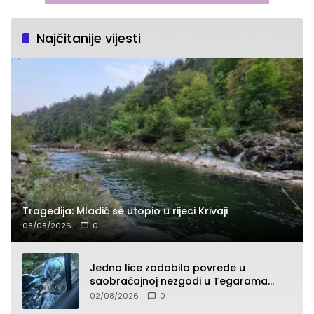
Najčitanije vijesti
Tragedija: Mladić se utopio u rijeci Krivaji
08/08/2026
0
Jedno lice zadobilo povrede u
saobraćajnoj nezgodi u Tegarama
(FOTO)
02/08/2026
0