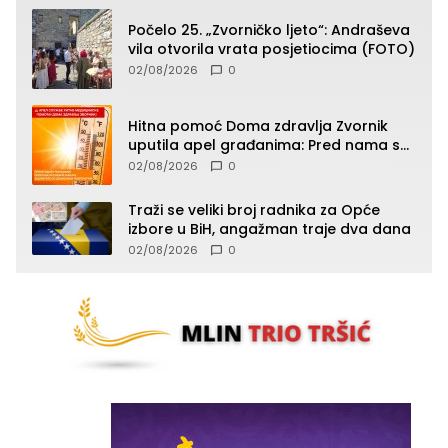
Počelo 25. „Zvorničko ljeto“: Andraševa
vila otvorila vrata posjetiocima (FOTO)
02/08/2026
0
Hitna pomoć Doma zdravlja Zvornik
uputila apel građanima: Pred nama su
temperature do 40°C, oprez zbog
02/08/2026
0
toplotnog udara
Traži se veliki broj radnika za Opće
izbore u BiH, angažman traje dva dana
02/08/2026
0