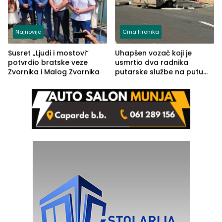
Najnovije
Crna Hronika
Susret „Ljudi i mostovi“
Uhapšen vozač koji je
potvrdio bratske veze
usmrtio dva radnika
Zvornika i Malog Zvornika
putarske službe na putu
od Loznice prema Šapcu
(FOTO)