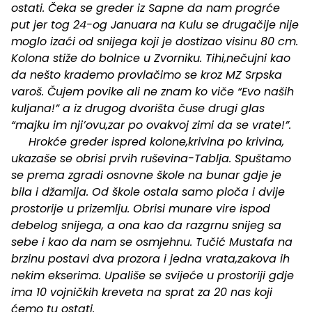
ostati. Čeka se greder iz Sapne da nam progrće
put jer tog 24-og Januara na Kulu se drugačije nije
moglo izaći od snijega koji je dostizao visinu 80 cm.
Kolona stiže do bolnice u Zvorniku. Tihi,nečujni kao
da nešto krademo provlačimo se kroz MZ Srpska
varoš. Čujem povike ali ne znam ko viče “Evo naših
kuljana!” a iz drugog dvorišta čuse drugi glas
“majku im nji’ovu,zar po ovakvoj zimi da se vrate!”.
Hrokće greder ispred kolone,krivina po krivina,
ukazaše se obrisi prvih ruševina-Tablja. Spuštamo
se prema zgradi osnovne škole na bunar gdje je
bila i džamija. Od škole ostala samo ploča i dvije
prostorije u prizemlju. Obrisi munare vire ispod
debelog snijega, a ona kao da razgrnu snijeg sa
sebe i kao da nam se osmjehnu. Tučić Mustafa na
brzinu postavi dva prozora i jedna vrata,zakova ih
nekim ekserima. Upališe se svijeće u prostoriji gdje
ima 10 vojničkih kreveta na sprat za 20 nas koji
ćemo tu ostati.