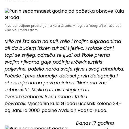
Prva obnovljena prostorija na Kula Gradu. Mnogi sa fotografije nažalost
više nisu među živim
Milo mi što sam na Kuli, milo i mojim sugrađanima
ali da budem iskren tuhafli i jezivo. Prolaze dani,
topi se snijeg, odmiču se ljudi od škole prema
svojim njivama gdje počinju krčevine,miris
paljevine, poželio narod svoje njive i svog rahatluka.
Počeše i prve donacije, dolasci prvih delegacija i
obećanja nama povratnicima “Nećemo vas
zaboraviti”. Mislim da nisu stigli ni do
Zvornika,zaboravili su i mene i Kulu i
povratak.
Mještanin Kula Grada i učesnik kolone 24-
og Janura 2000. godine Avdulah Hadzic-Kudo.
Danas 17 godina