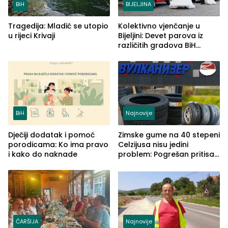
BiH
BIJELJINA
Tragedija: Mladić se utopio
Kolektivno vjenčanje u
u rijeci Krivaji
Bijeljini: Devet parova iz
različitih gradova BiH
izgovorilo sudbonosno da
BiH
Najnovije
Dječiji dodatak i pomoć
Zimske gume na 40 stepeni
porodicama: Ko ima pravo
Celzijusa nisu jedini
i kako do naknade
problem: Pogrešan pritisak
može biti mnogo opasniji
ČARŠIJA
Najnovije