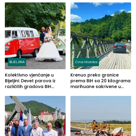
BIJELJINA
Crna Hronika
Kolektivno vjenčanje u
Krenuo preko granice
Bijeljini: Devet parova iz
prema BiH sa 20 kilograma
različitih gradova BiH
marihuane sakrivene u
izgovorilo sudbonosno da
automobilu