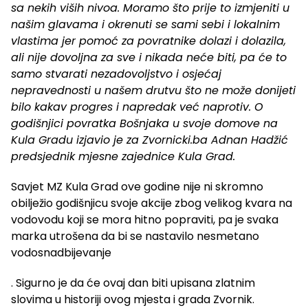
sa nekih viših nivoa. Moramo što prije to izmjeniti u
našim glavama i okrenuti se sami sebi i lokalnim
vlastima jer pomoć za povratnike dolazi i dolazila,
ali nije dovoljna za sve i nikada neće biti, pa će to
samo stvarati nezadovoljstvo i osjećaj
nepravednosti u našem drutvu što ne može donijeti
bilo kakav progres i napredak već naprotiv. O
godišnjici povratka Bošnjaka u svoje domove na
Kula Gradu izjavio je za Zvornicki.ba Adnan Hadžić
predsjednik mjesne zajednice Kula Grad.
Savjet MZ Kula Grad ove godine nije ni skromno
obilježio godišnjicu svoje akcije zbog velikog kvara na
vodovodu koji se mora hitno popraviti, pa je svaka
marka utrošena da bi se nastavilo nesmetano
vodosnadbijevanje
. Sigurno je da će ovaj dan biti upisana zlatnim
slovima u historiji ovog mjesta i grada Zvornik.