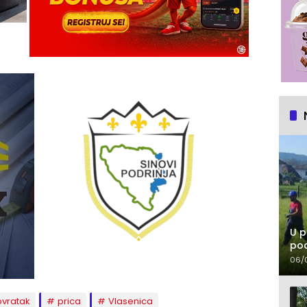
U p
pod
06/
vratak
prica
Vlasenica