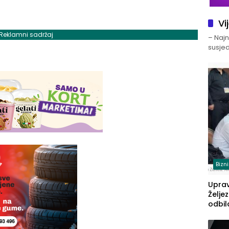
Vi
Reklamni sadržaj
– Najno
susjed
Bizn
Upra
Želje
odbil
prije
FBiH: 