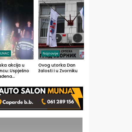
j jedino rješenje
TUNAC
Najnovije
ska akcija u
Ovog utorka Dan
ncu: Uspješno
žalosti i u Zvorniku
ađena
mdesetogodišnj
nka Lazić,
 iz Kravice.