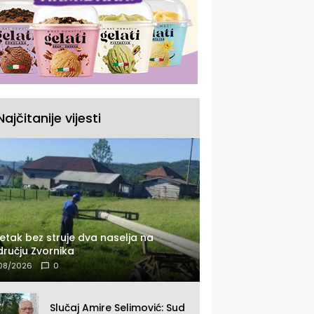
Najčitanije vijesti
etak bez struje dva naselja na
ručju Zvornika
08/2026
0
Slučaj Amire Selimović: Sud