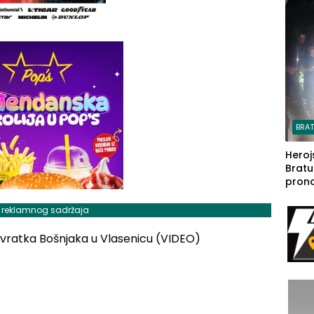
steča
BRA
Heroj
Bratu
pron
seda
a Iva
j reklamnog sadržaja
rodom