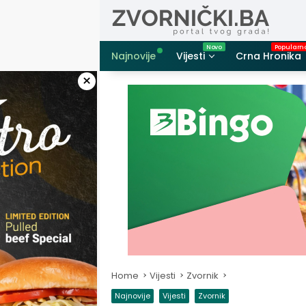
Skip
to
content
Najnovije
Vijesti
Crna Hronika
×
Home
Vijesti
Zvornik
Najnovije
Vijesti
Zvornik