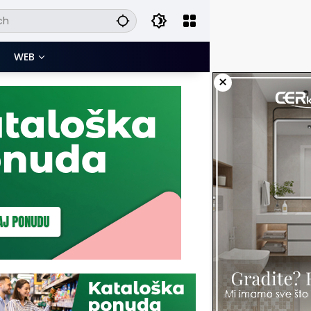
WEB
×