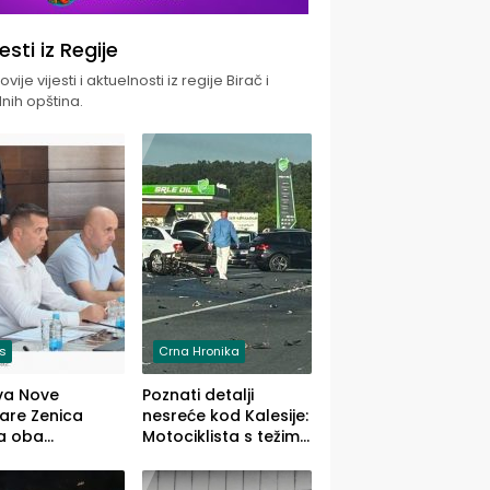
jesti iz Regije
vije vijesti i aktuelnosti iz regije Birač i
nih opština.
is
Crna Hronika
va Nove
Poznati detalji
zare Zenica
nesreće kod Kalesije:
a oba
Motociklista s težim,
dloga Vlade
dvoje vozača s
Ustrajni da je
lakšim povredama