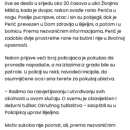
Sve se desilo u srijedu oko 20 časova u ulici Živojina
Mišića, kada je dvojac nakon svađe ranio Perića u
nogu. Poslije pucnjave, otac i sin su pobjegli, dok je
Perić prevezen u Dom zdravlja u Bijeljini, a potom i u
bolnicu. Prema nezvaničnim informacijama, Perić je
zadobio dvije prostrelne rane na butini i nije u životnoj
opasnosti.
Nakon prijave veći broj policajaca je pokušao da
pronađe napadače, a na izlazima iz grada bile su
patrole. U policiji su rekli, navodeći inicijale, da
osumnjičene oca i sina terete za pokušaj ubistva.
– Radimo na rasvjetljavanju i utvrđivanju svih
okolnosti u ovom slučaju. O svemu je obaviješten i
dežurni tužilac Okružnog tužilaštva – saopštili su u
Policijskoj upravi Bijeljina.
Motiv sukoba nije poznat, ali, prema nezvaničnim