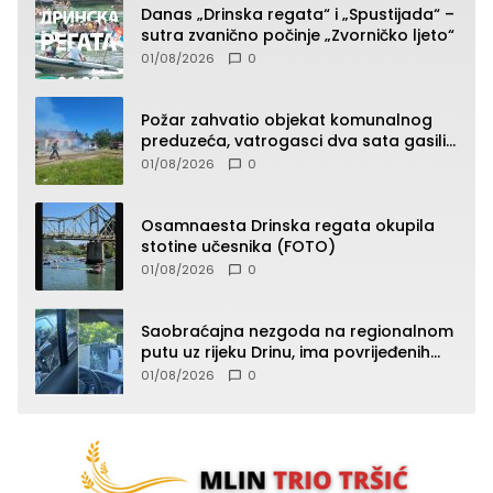
Danas „Drinska regata“ i „Spustijada“ –
sutra zvanično počinje „Zvorničko ljeto“
01/08/2026
0
Požar zahvatio objekat komunalnog
preduzeća, vatrogasci dva sata gasili
vatru (FOTO)
01/08/2026
0
Osamnaesta Drinska regata okupila
stotine učesnika (FOTO)
01/08/2026
0
Saobraćajna nezgoda na regionalnom
putu uz rijeku Drinu, ima povrijeđenih
lica (FOTO)
01/08/2026
0