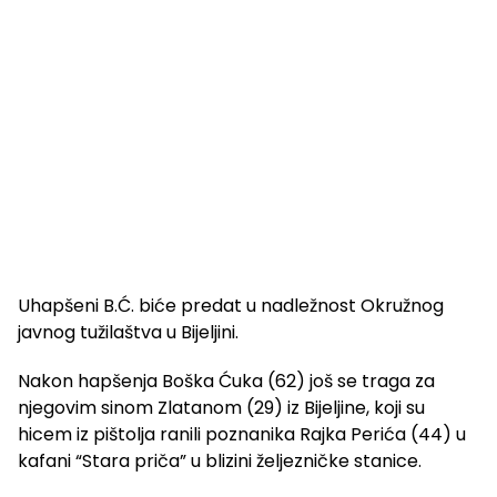
Uhapšeni B.Ć. biće predat u nadležnost Okružnog
javnog tužilaštva u Bijeljini.
Nakon hapšenja Boška Ćuka (62) još se traga za
njegovim sinom Zlatanom (29) iz Bijeljine, koji su
hicem iz pištolja ranili poznanika Rajka Perića (44) u
kafani “Stara priča” u blizini željezničke stanice.