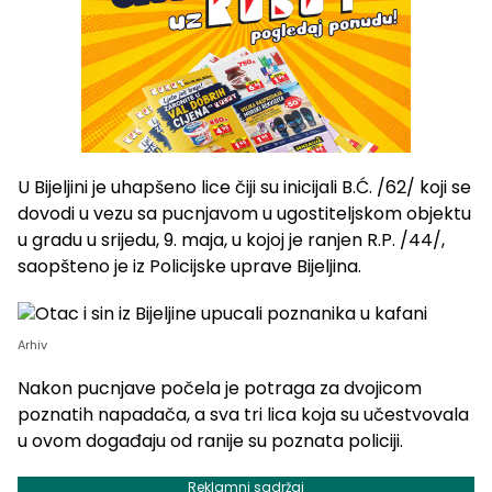
U Bijeljini je uhapšeno lice čiji su inicijali B.Ć. /62/ koji se
dovodi u vezu sa pucnjavom u ugostiteljskom objektu
u gradu u srijedu, 9. maja, u kojoj je ranjen R.P. /44/,
saopšteno je iz Policijske uprave Bijeljina.
Arhiv
Nakon pucnjave počela je potraga za dvojicom
poznatih napadača, a sva tri lica koja su učestvovala
u ovom događaju od ranije su poznata policiji.
Reklamni sadržaj