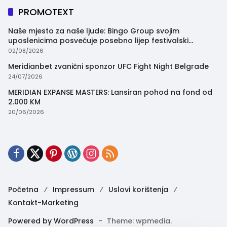
PROMOTEXT
Naše mjesto za naše ljude: Bingo Group svojim
uposlenicima posvećuje posebno lijep festivalski
trenutak
02/08/2026
Meridianbet zvanični sponzor UFC Fight Night Belgrade
24/07/2026
MERIDIAN EXPANSE MASTERS: Lansiran pohod na fond od
2.000 KM
20/06/2026
Početna
Impressum
Uslovi korištenja
Kontakt-Marketing
Powered by WordPress
-
Theme: wpmedia.