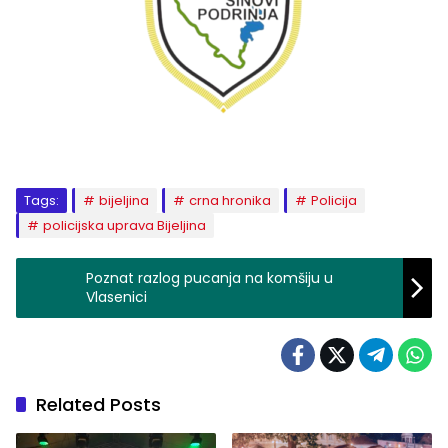
Tags:
bijeljina
crna hronika
Policija
policijska uprava Bijeljina
Poznat razlog pucanja na komšiju u
Vlasenici
Related Posts