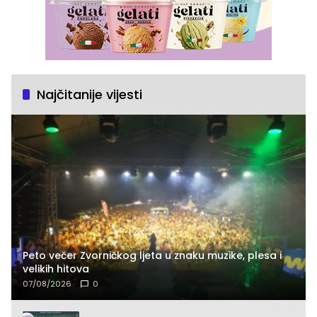
Najčitanije vijesti
Peto večer Zvorničkog ljeta u znaku muzike, plesa i
velikih hitova
07/08/2026
0