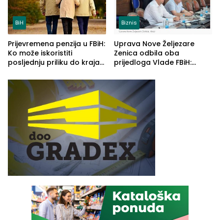
BiH
Biznis
Prijevremena penzija u FBiH:
Uprava Nove Željezare
Ko može iskoristiti
Zenica odbila oba
posljednju priliku do kraja
prijedloga Vlade FBiH:
2026. godine
Ustrajni da je stečaj jedino
rješenje