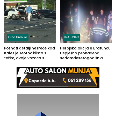
Crna Hronika
BRATUNAC
Poznati detalji nesreće kod
Herojska akcija u Bratuncu:
Kalesije: Motociklista s
Uspješno pronađena
težim, dvoje vozača s
sedamdesetogodišnja
lakšim povredama
Ivanka Lazić, rodom iz
Kravice.