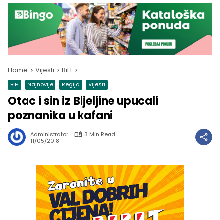
Home
Vijesti
BiH
BiH
Najnovije
Regija
Vijesti
Otac i sin iz Bijeljine upucali
poznanika u kafani
Administrator
3 Min Read
11/05/2018