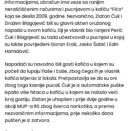
informacijama, obračun ima veze sa ranijim
neraščišćenim računima i pucnjavom u kafiću “Fićo”
koja se desila 2009. godine. Nezvanično, Zlatan Ćuk i
Dražen Blagojević bili su glavni akteri oružanog
napada u ovom kafiću, čiji je vlasnik bio ranjeni Perić.
Ćuk i Blagojević su tada učestvovali u pucnjavi u kojoj
su lakše povrijeđeni Goran Erak, Jasko Šabić i Edin
Hamidović.
Napadači su navodno bili gosti kafića u kojem su
počeli da lupaju flaše i čaše, zbog čega ih je vlasnik
kafića istjerao iz lokala. Pretpostavlja se da su oni
zbog toga kasnije pucali. Ćuk je iz automatske puške
ispalio više hitaca u kafiću, u kojem se nalazio veći
broj gostiju. Zlatan je uhapšen i prije dvije godine u
akciji MUP-a RS zbog šverca narkotika, a prema
nezvaničnim informacijama, prije nekoliko dana
pušten je iz zatvora.