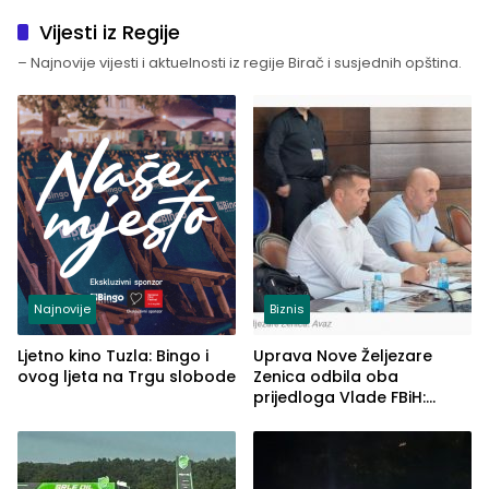
Vijesti iz Regije
– Najnovije vijesti i aktuelnosti iz regije Birač i susjednih opština.
Najnovije
Biznis
Ljetno kino Tuzla: Bingo i
Uprava Nove Željezare
ovog ljeta na Trgu slobode
Zenica odbila oba
prijedloga Vlade FBiH:
Ustrajni da je stečaj jedino
rješenje