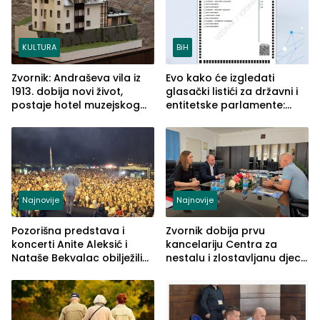
KULTURA
BiH
Zvornik: Andraševa vila iz
Evo kako će izgledati
1913. dobija novi život,
glasački listići za državni i
postaje hotel muzejskog
entitetske parlamente:
tipa
Najveće izmjene biće
vidljive na njima
Najnovije
Najnovije
Pozorišna predstava i
Zvornik dobija prvu
koncerti Anite Aleksić i
kancelariju Centra za
Nataše Bekvalac obilježili
nestalu i zlostavljanu djecu
četvrto veče Zvorničkog
u RS-u
ljeta (FOTO)