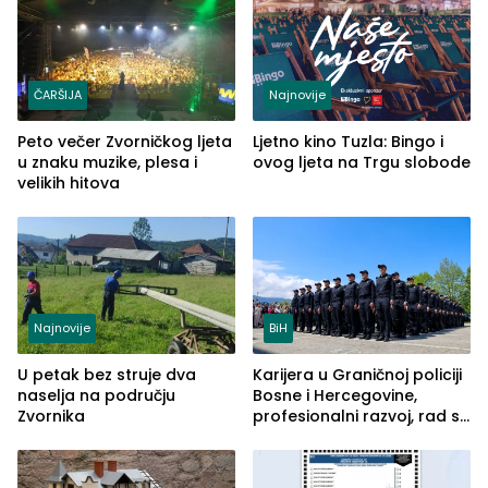
ČARŠIJA
Najnovije
Peto večer Zvorničkog ljeta
Ljetno kino Tuzla: Bingo i
u znaku muzike, plesa i
ovog ljeta na Trgu slobode
velikih hitova
Najnovije
BiH
U petak bez struje dva
Karijera u Graničnoj policiji
naselja na području
Bosne i Hercegovine,
Zvornika
profesionalni razvoj, rad sa
savremenom opremom i
služba građanima