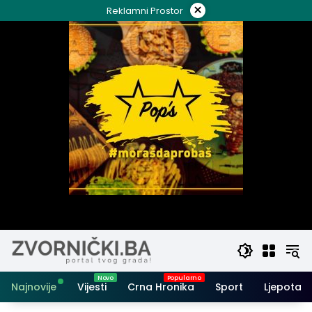
Skip
×
Reklamni Prostor
to
content
Najnovije
Vijesti
Crna Hronika
Sport
Ljepota i 