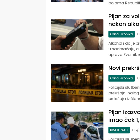
bojama Republike
Pijan za vo
nakon alko
Crna Hronika
0
Alkohol i dalje 
u saobraćaju, a 
uprava Zvornik 
Novi prekr
Crna Hronika
0
Policijski službe
prekršajni nalog 
prekršaja iz čla
Pijan izaz
imao čak 1,
BRATUNAC
05/
Policijski službe