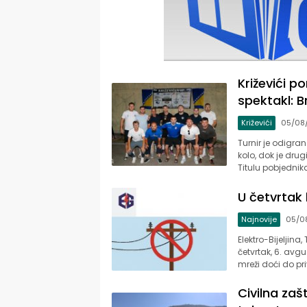
Križevići p
spektakl: B
Križevići
05/08
Turnir je odigra
kolo, dok je dru
Titulu pobjednika
U četvrtak 
Najnovije
05/0
Elektro-Bijeljin
četvrtak, 6. avg
mreži doći do pr
Zvornički.ba
Civilna zaš