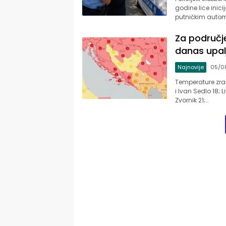
godine lice inici
putničkim autom
Za područje
danas upal
Najnovije
05/0
Temperature zrak
i Ivan Sedlo 18; 
Zvornik 21;…