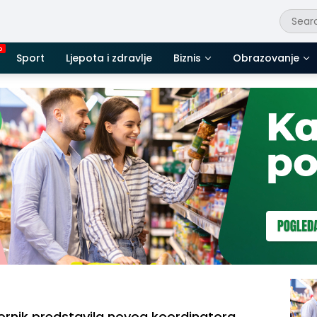
Sport
Ljepota i zdravlje
Biznis
Obrazovanje
vornik predstavila novog koordinatora