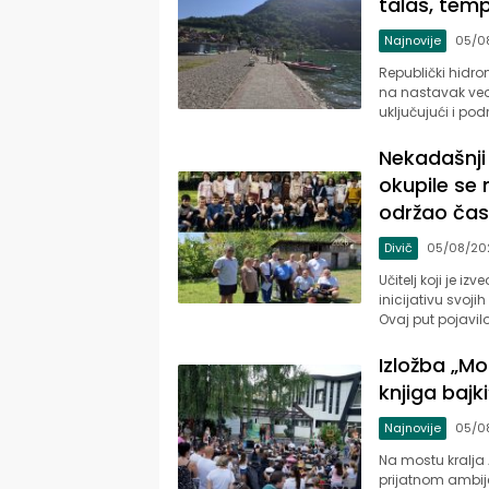
talas, tem
Najnovije
05/0
Republički hidro
na nastavak veom
uključujući i po
Nekadašnji 
okupile se 
održao ča
Divič
05/08/20
Učitelj koji je i
inicijativu svoj
Ovaj put pojavil
Izložba „Mo
knjiga bajk
Najnovije
05/0
Na mostu kralja
prijatnom ambije