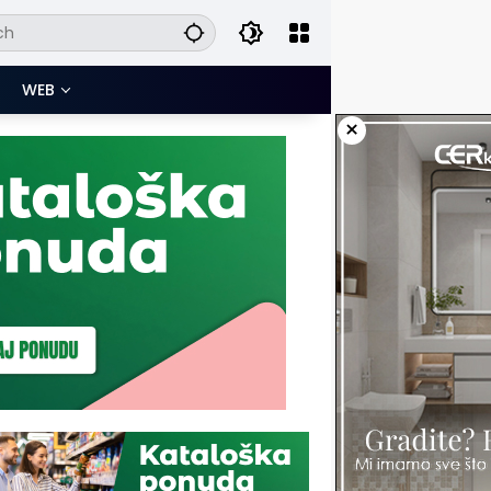
WEB
×