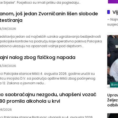
 Srpske“. Posjetioci su imali priliku da pogledaju…
Vi
lanom, još jedan Zvorničanin lišen slobode
– Najno
testiranja
susjed
5/08/2026
predstavlja jedan od najčešćih uzroka ugrožavanja bezbjednosti
policijske kontrole na području koje operativno pokriva Policijska
redovno ukazuju na opasnosti vožnje pod dejstvom…
šajni nalog zbog fizičkog napada
5/08/2026
nici Policijske stanice Milići 4. avgusta 2026. godine uručili su
licu inicijala D.V. sa područja opštine Milići zbog počinjenog
na 12. Zakona o javnom redu…
Bizn
vao saobraćajnu nezgodu, uhapšeni vozač
Upra
Želje
90 promila alkohola u krvi
odbil
08/2026
prije
FBiH: 
nici Policijske stanice Bratunac uhapsili su 4. avgusta 2026.