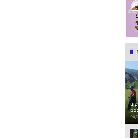
U p
pod
06/