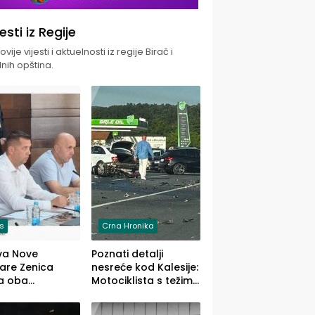
jesti iz Regije
vije vijesti i aktuelnosti iz regije Birač i
nih opština.
is
Crna Hronika
va Nove
Poznati detalji
zare Zenica
nesreće kod Kalesije:
a oba
Motociklista s težim,
dloga Vlade
dvoje vozača s
Ustrajni da je
lakšim povredama