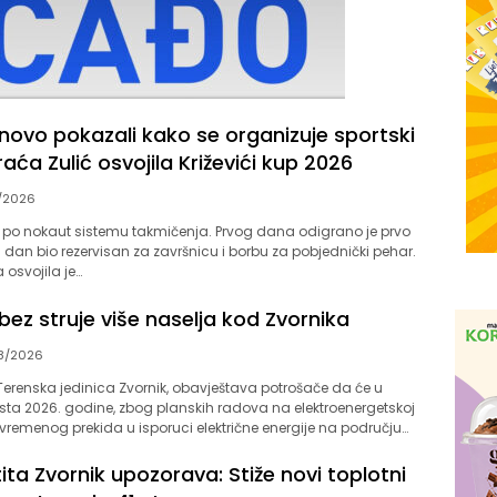
onovo pokazali kako se organizuje sportski
raća Zulić osvojila Križevići kup 2026
/2026
n po nokaut sistemu takmičenja. Prvog dana odigrano je prvo
gi dan bio rezervisan za završnicu i borbu za pobjednički pehar.
 osvojila je…
bez struje više naselja kod Zvornika
8/2026
a, Terenska jedinica Zvornik, obavještava potrošače da će u
usta 2026. godine, zbog planskih radova na elektroenergetskoj
ivremenog prekida u isporuci električne energije na području…
tita Zvornik upozorava: Stiže novi toplotni