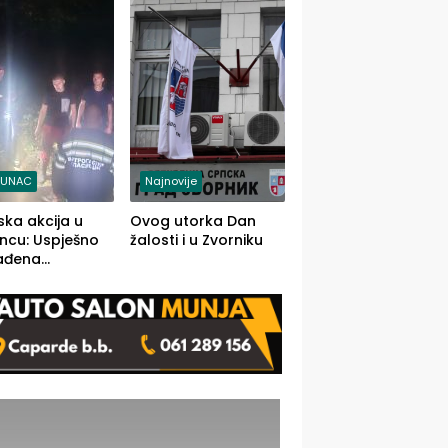
j jedino rješenje
TUNAC
Najnovije
ska akcija u
Ovog utorka Dan
ncu: Uspješno
žalosti i u Zvorniku
ađena
mdesetogodišnj
nka Lazić,
 iz Kravice.