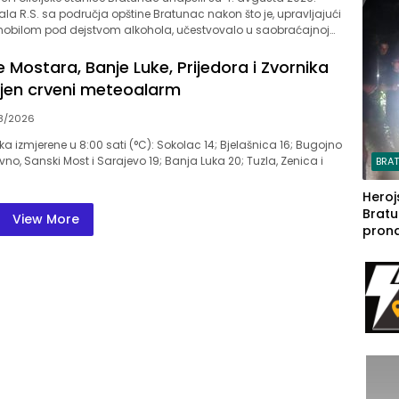
steča
jala R.S. sa područja opštine Bratunac nakon što je, upravljajući
obilom pod dejstvom alkohola, učestvovalo u saobraćajnoj…
 Mostara, Banje Luke, Prijedora i Zvornika
jen crveni meteoalarm
8/2026
a izmjerene u 8:00 sati (°C): Sokolac 14; Bjelašnica 16; Bugojno
Livno, Sanski Most i Sarajevo 19; Banja Luka 20; Tuzla, Zenica i
BRA
Heroj
Bratu
View More
pron
seda
a Iva
rodom