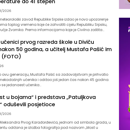
perature do 41 stepen
8/2026
meteorološki zavod Republike Srpske izdao je novo upozorenje
a toplog vremena koje će zahvatiti cijelu Republiku Srpsku,
dručje Zvornika. Prema informacijama koje je Civilna zaštita…
učenici prvog razreda škole u Diviču
nakon 50 godina, a učitelj Mustafa Pašić im
s (FOTO)
26
zveo ovu generaciju, Mustafa Pašić sa zadovoljstvom je prihvatio
ih nekadašnjih učenika i održao još jedan čas nakon 45 godina.
o se jedanaest učenika…
st u bojama“ i predstava „Patuljkova
i“ oduševili posjetioce
8/2026
 Aleksandra Prvog Karađorđevića, jednom od simbola grada, u
ntu održana je izložba fotografija pod nazivom „Most u