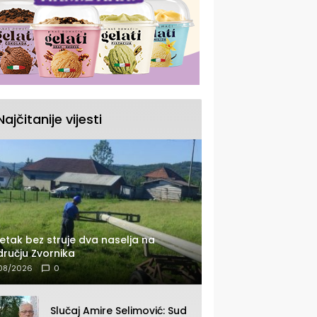
Najčitanije vijesti
etak bez struje dva naselja na
ručju Zvornika
08/2026
0
Slučaj Amire Selimović: Sud