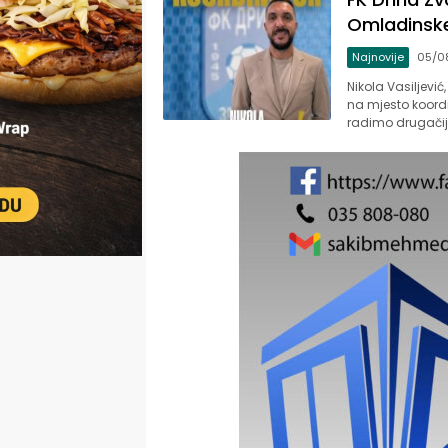
Omladinske
Najnovije
05/0
Nikola Vasiljević
na mjesto koord
radimo drugačij