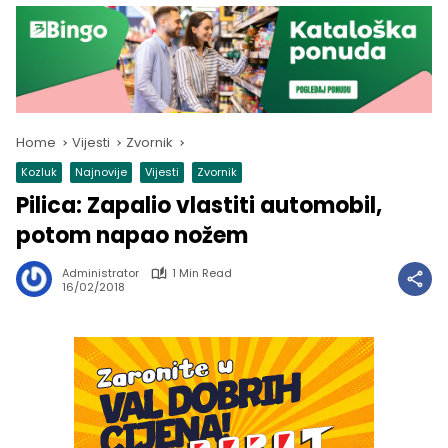
Home
Vijesti
Zvornik
Kozluk
Najnovije
Vijesti
Zvornik
Pilica: Zapalio vlastiti automobil,
potom napao nožem
Administrator
1 Min Read
16/02/2018