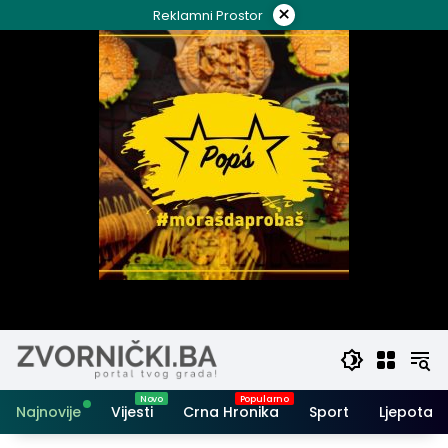
Skip
×
Reklamni Prostor
to
content
Najnovije
Vijesti
Crna Hronika
Sport
Ljepota i 