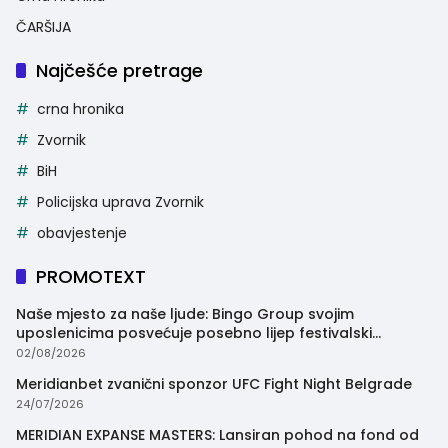
ČARŠIJA
Najčešće pretrage
crna hronika
Zvornik
BiH
Policijska uprava Zvornik
obavjestenje
PROMOTEXT
Naše mjesto za naše ljude: Bingo Group svojim
uposlenicima posvećuje posebno lijep festivalski
trenutak
02/08/2026
Meridianbet zvanični sponzor UFC Fight Night Belgrade
24/07/2026
MERIDIAN EXPANSE MASTERS: Lansiran pohod na fond od