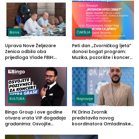
Biznis
ČARŠIJA
Uprava Nove Željezare
Peti dan „Zvorničkog ljeta“
Zenica odbila oba
donosi bogat program:
prijedloga Vlade FBiH:
Muzika, pozorište i koncert
Ustrajni da je stečaj jedino
Stoje
rješenje
KULTURA
Najnovije
Bingo Group i ove godine
FK Drina Zvornik
otvara vrata VIP događaja
predstavila novog
građanima: Osvojite
koordinatora Omladinske
ulaznice za koncert Petra
škole
Graše