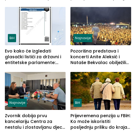
savremenom opremom i
tipa
služba građanima
BiH
Najnovije
Evo kako će izgledati
Pozorišna predstava i
glasački listići za državni i
koncerti Anite Aleksić i
entitetske parlamente:
Nataše Bekvalac obilježili
Najveće izmjene biće
četvrto veče Zvorničkog
vidljive na njima
ljeta (FOTO)
Najnovije
BiH
Zvornik dobija prvu
Prijevremena penzija u FBiH:
kancelariju Centra za
Ko može iskoristiti
nestalu i zlostavljanu djecu
posljednju priliku do kraja
u RS-u
2026. godine