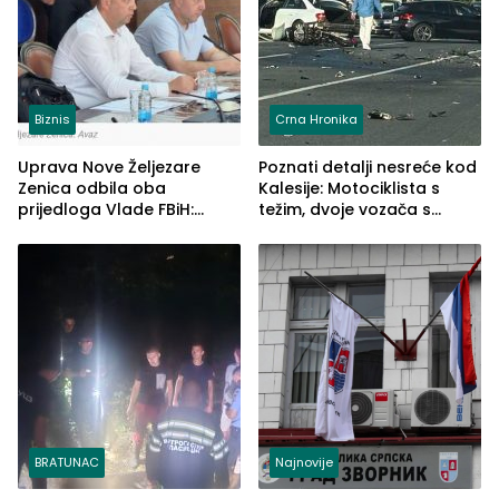
Biznis
Crna Hronika
Uprava Nove Željezare
Poznati detalji nesreće kod
Zenica odbila oba
Kalesije: Motociklista s
prijedloga Vlade FBiH:
težim, dvoje vozača s
Ustrajni da je stečaj jedino
lakšim povredama
rješenje
BRATUNAC
Najnovije