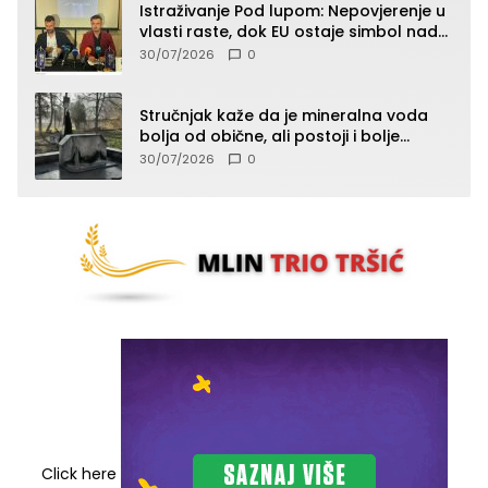
Istraživanje Pod lupom: Nepovjerenje u
vlasti raste, dok EU ostaje simbol nade
građana
30/07/2026
0
Stručnjak kaže da je mineralna voda
bolja od obične, ali postoji i bolje
rješenje
30/07/2026
0
Click here