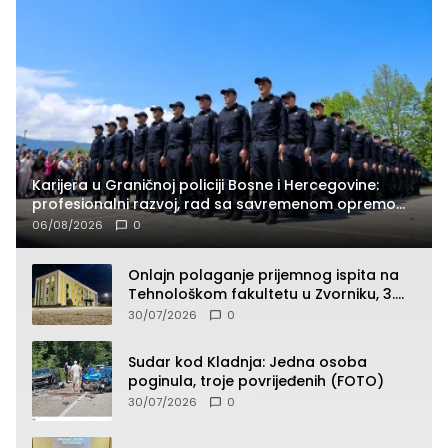
Karijera u Graničnoj policiji Bosne i Hercegovine:
profesionalni razvoj, rad sa savremenom opremom
i služba građanima
06/08/2026
0
Onlajn polaganje prijemnog ispita na
Tehnološkom fakultetu u Zvorniku, 3.
septembra u 9.00 časova
30/07/2026
0
Sudar kod Kladnja: Jedna osoba
poginula, troje povrijeđenih (FOTO)
30/07/2026
0