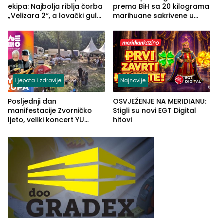
ekipa: Najbolja riblja čorba
prema BiH sa 20 kilograma
„Velizara 2“, a lovački gulaš
marihuane sakrivene u
„Red i Zaprska“ (FOTO)
automobilu
Ljepota i zdravlje
Najnovije
Posljednji dan
OSVJEŽENJE NA MERIDIANU:
manifestacije Zvorničko
Stigli su novi EGT Digital
ljeto, veliki koncert YU
hitovi
grupe zatvara program
ove godine