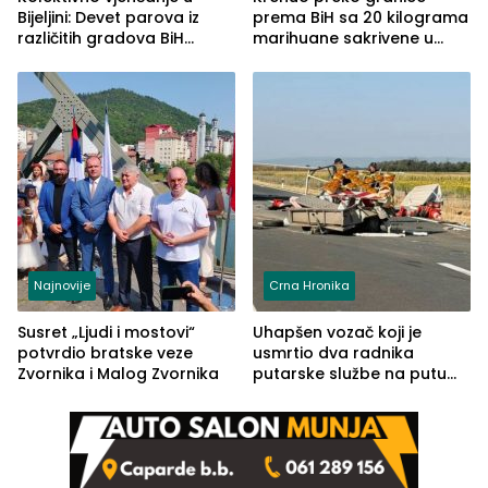
Bijeljini: Devet parova iz
prema BiH sa 20 kilograma
različitih gradova BiH
marihuane sakrivene u
izgovorilo sudbonosno da
automobilu
Najnovije
Crna Hronika
Susret „Ljudi i mostovi“
Uhapšen vozač koji je
potvrdio bratske veze
usmrtio dva radnika
Zvornika i Malog Zvornika
putarske službe na putu
od Loznice prema Šapcu
(FOTO)