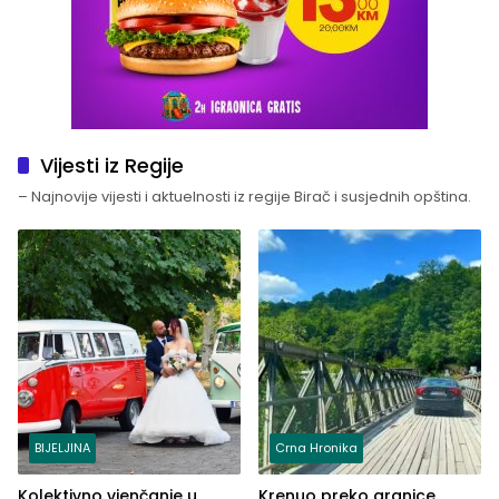
Vijesti iz Regije
– Najnovije vijesti i aktuelnosti iz regije Birač i susjednih opština.
BIJELJINA
Crna Hronika
Kolektivno vjenčanje u
Krenuo preko granice