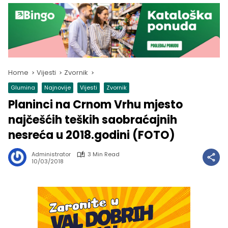
Home
Vijesti
Zvornik
Glumina
Najnovije
Vijesti
Zvornik
Planinci na Crnom Vrhu mjesto
najčešćih teških saobraćajnih
nesreća u 2018.godini (FOTO)
Administrator
3 Min Read
10/03/2018