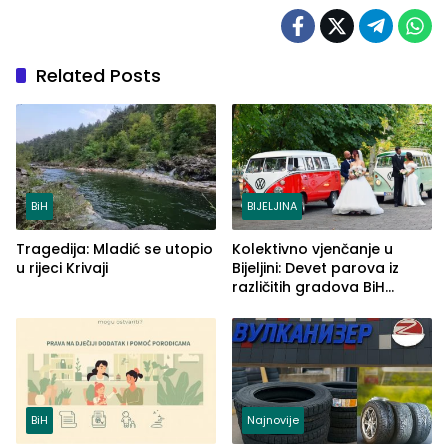
Related Posts
BiH
BIJELJINA
Tragedija: Mladić se utopio
Kolektivno vjenčanje u
u rijeci Krivaji
Bijeljini: Devet parova iz
različitih gradova BiH
izgovorilo sudbonosno da
BiH
Najnovije