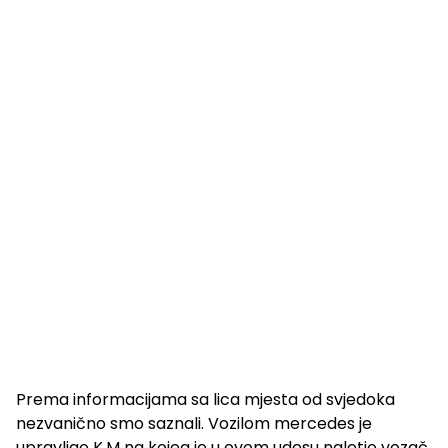
Prema informacijama sa lica mjesta od svjedoka
nezvanično smo saznali. Vozilom mercedes je
upravljao K.M na kojeg je u ovom udesu naletio vozač