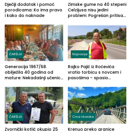
Dječiji dodatak i pomoć
Zimske gume na 40 stepeni
porodicama: Ko ima pravo
Celzijusa nisu jedini
i kako do naknade
problem: Pogrešan pritisak
može biti mnogo opasniji
ČARŠIJA
Najnovije
Generacija 1967/68.
Rajko Pajić iz Roćevića
obilježila 40 godina od
vratio torbicu s novcem i
mature: Nekadašnji učenici
pasošima – spasio
TŠC-a okupili se u Zvorniku
porodično ljetovanje u
(FOTO)
Grčkoj
ČARŠIJA
Crna Hronika
Zvornički kotlić okupio 25
Krenuo preko granice