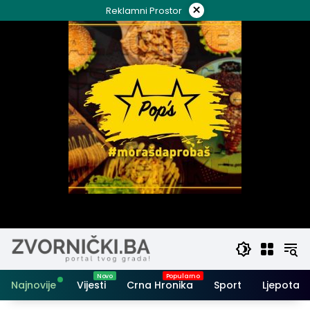
Skip
×
Reklamni Prostor
to
content
Najnovije
Vijesti
Crna Hronika
Sport
Ljepota i 