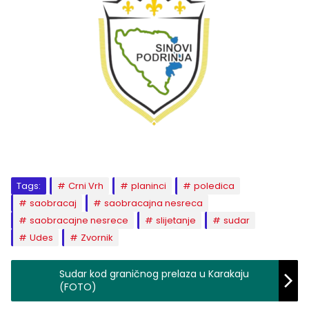
Tags:
Crni Vrh
planinci
poledica
saobracaj
saobracajna nesreca
saobracajne nesrece
slijetanje
sudar
Udes
Zvornik
Sudar kod graničnog prelaza u Karakaju
(FOTO)