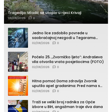
Tragedija: Mladić se utopio u rijeci Krivaji
08/08/2026
0
Jedno lice zadobilo povrede u
saobraćajnoj nezgodi u Tegarama
(FOTO)
02/08/2026
0
Počelo 25. „Zvorničko ljeto“: Andraševa
vila otvorila vrata posjetiocima (FOTO)
02/08/2026
0
Hitna pomoć Doma zdravlja Zvornik
uputila apel građanima: Pred nama su
temperature do 40°C, oprez zbog
02/08/2026
0
toplotnog udara
Traži se veliki broj radnika za Opće
izbore u BiH, angažman traje dva dana
02/08/2026
0