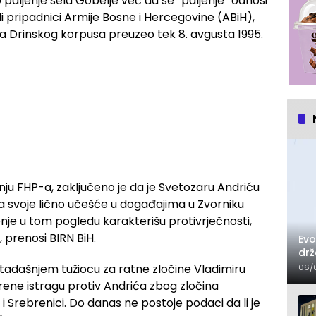
io paljenje sela Gobelje već da se “paljenje” odnosi
ili pripadnici Armije Bosne i Hercegovine (ABiH),
ba Drinskog korpusa preuzeo tek 8. avgusta 1995.
ju FHP-a, zaključeno je da je Svetozaru Andriću
a svoje lično učešće u događajima u Zvorniku
enje u tom pogledu karakterišu protivrječnosti,
, prenosi BIRN BiH.
Evo
drž
izm
 tadašnjem tužiocu za ratne zločine Vladimiru
06/
ene istragu protiv Andrića zbog zločina
 i Srebrenici. Do danas ne postoje podaci da li je