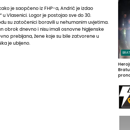
steča
 kako je saopćeno iz FHP-a, Andrić je izdao
 u Vlasenici. Logor je postojao sve do 30.
odu su zatočenici boravili u nehumanim uvjetima.
an obrok dnevno i nisu imali osnovne higijenske
evno prebijana, žene koje su bile zatvorene u
ka je ubijeno.
BRA
Heroj
Bratu
pron
seda
a Iva
rodom