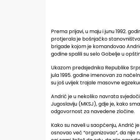
Prema prijavi, u maju i junu 1992. g
protjerala je bošnjačko stanovništvo i
brigade kojom je komandovao Andrić,
godine spalili su selo Gobelje u opšti
Ukazom predsjednika Republike Srps
jula 1995. godine imenovan za načel
su još uvijek trajale masovne egzekuc
Andrić je u nekoliko navrata svjedo
Jugoslaviju (MKSJ), gdje je, kako sm
odgovornost za navedene zločine.
Kako su naveli u saopćenju, Andrić je
osnovao već “organizovao”, da nije na