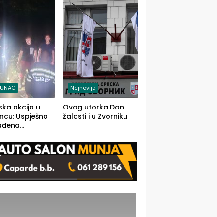
j jedino rješenje
TUNAC
Najnovije
ska akcija u
Ovog utorka Dan
ncu: Uspješno
žalosti i u Zvorniku
ađena
mdesetogodišnj
nka Lazić,
 iz Kravice.