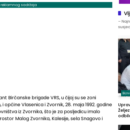
j reklamnog sadržaja
Vi
– Najno
susjed
Bizn
 Birčanske brigade VRS, u čijoj su se zoni
 i općine Vlasenica i Zvornik, 28. maja 1992. godine
Upra
Želje
ništva iz Zvornika, što je za posljedicu imalo
odbil
ostor Malog Zvornika, Kalesije, sela Snagovo i
prije
FBiH: 