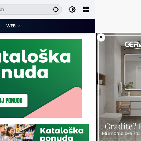
WEB
×