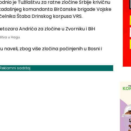
io je Tužilaštvu za ratne zločine Srbije krivičnu
nekadašnjeg komandanta Birčanske brigade Vojske
ačelnika Štaba Drinskog korpusa VRS.
laštva u Hagu
 naveli, zbog više zločina počinjenih u Bosni i
Reklamni sadržaj