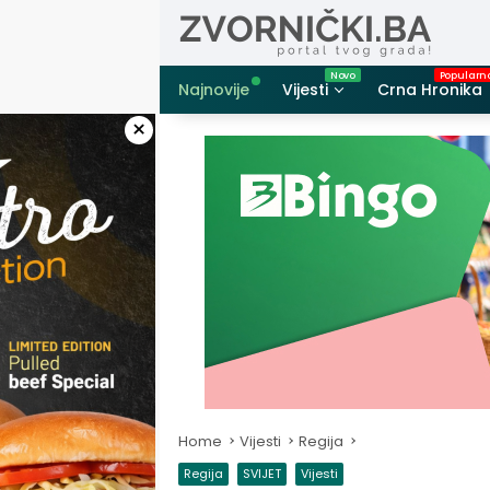
Skip
to
content
Najnovije
Vijesti
Crna Hronika
×
Home
Vijesti
Regija
Regija
SVIJET
Vijesti