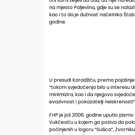
oni sami željeli da odu, da nije nared
na mjesto Paljevina, gdje su se nalaz
kao i to da je dužnost načelnika Šta
godine.
U presudi Karadžiću, prema pojašnjen
“tokom svjedočenja bilo u interesu d
minimizira, kao i da njegovo svjedoč
evazivnost i pokazatelji neiskrenosti”
FHP je još 2006. godine uputio pismo
Vukčeviću u kojem ga poziva da pokr
počinjenih u logoru “Sušica”, Zvorniku