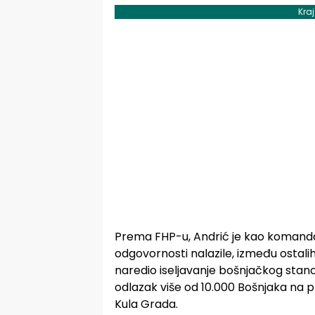
Kra
Prema FHP-u, Andrić je kao komandant
odgovornosti nalazile, između ostalih,
naredio iseljavanje bošnjačkog stanov
odlazak više od 10.000 Bošnjaka na pr
Kula Grada.