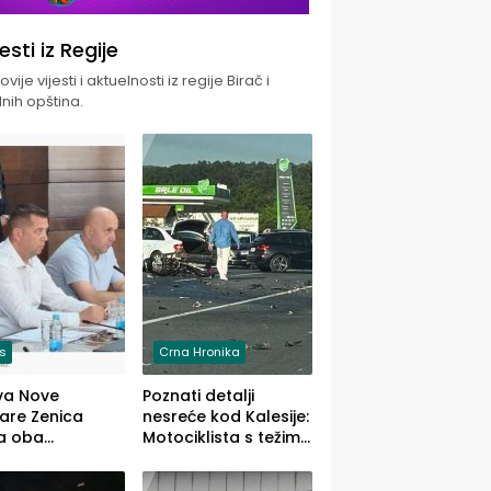
jesti iz Regije
vije vijesti i aktuelnosti iz regije Birač i
nih opština.
is
Crna Hronika
va Nove
Poznati detalji
zare Zenica
nesreće kod Kalesije:
a oba
Motociklista s težim,
dloga Vlade
dvoje vozača s
Ustrajni da je
lakšim povredama