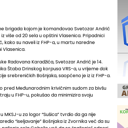
odine brigada kojom je komandovao Svetozar Andrić
z više od 20 sela u opštini Vlasenica. Pripadnici
 kako su naveli iz FHP-a, u martu naredne
ni Vlasenica.
ke Radovana Karadžića, Svetozar Andrić je 14.
nika Štaba Drinskog korpusa VRS-a, u vrijeme dok
ije srebreničkih Bošnjaka, saopćeno je iz iz FHP-a.
čio pred Međunarodnim krivičnim sudom za bivšu
atraju u FHP-u, pokušao da minimizira svoju
 u MKSJ-u za logor “Sušica” tvrdio da ga nije
redio “iseljavanje” Bošnjaka iz Zvornika već da su