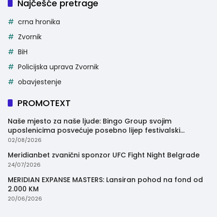
Najčešće pretrage
crna hronika
Zvornik
BiH
Policijska uprava Zvornik
obavjestenje
PROMOTEXT
Naše mjesto za naše ljude: Bingo Group svojim
uposlenicima posvećuje posebno lijep festivalski
trenutak
02/08/2026
Meridianbet zvanični sponzor UFC Fight Night Belgrade
24/07/2026
MERIDIAN EXPANSE MASTERS: Lansiran pohod na fond od
2.000 KM
20/06/2026