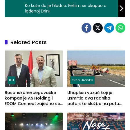
Ko kaže da je hladno: Fehim se okupao u
ledenoj Drini
Related Posts
BiH
Crna Hronika
Bosanskohercegovačke
Uhapšen vozač koji je
kompanije AS Holding i
usmrtio dva radnika
EDOM Connect zajedno se
putarske službe na putu
šire na tržište Maroka
od Loznice prema Šapcu
(FOTO)