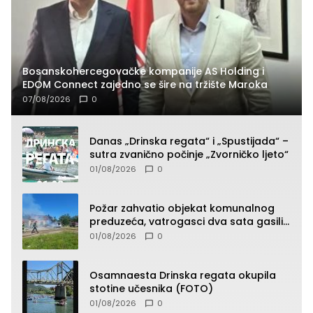
Bosanskohercegovačke kompanije AS Holding i
EDOM Connect zajedno se šire na tržište Maroka
07/08/2026
0
Danas „Drinska regata“ i „Spustijada“ –
sutra zvanično počinje „Zvorničko ljeto“
01/08/2026
0
Požar zahvatio objekat komunalnog
preduzeća, vatrogasci dva sata gasili
vatru (FOTO)
01/08/2026
0
Osamnaesta Drinska regata okupila
stotine učesnika (FOTO)
01/08/2026
0