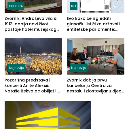
KULTURA
BiH
Zvornik: Andraševa vila iz
Evo kako će izgledati
1913. dobija novi život,
glasački listići za državni i
postaje hotel muzejskog
entitetske parlamente:
tipa
Najveće izmjene biće
vidljive na njima
Najnovije
Najnovije
Pozorišna predstava i
Zvornik dobija prvu
koncerti Anite Aleksić i
kancelariju Centra za
Nataše Bekvalac obilježili
nestalu i zlostavljanu djecu
četvrto veče Zvorničkog
u RS-u
ljeta (FOTO)