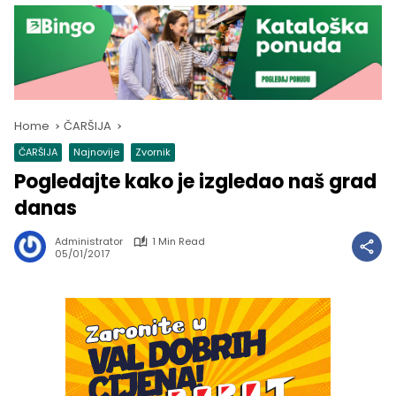
Home
ČARŠIJA
ČARŠIJA
Najnovije
Zvornik
Pogledajte kako je izgledao naš grad
danas
Administrator
1 Min Read
05/01/2017