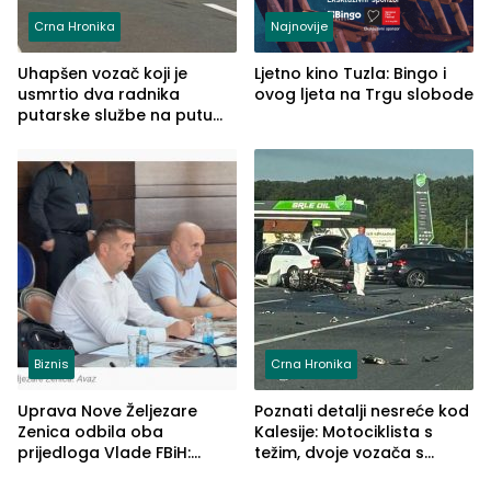
Crna Hronika
Najnovije
Uhapšen vozač koji je
Ljetno kino Tuzla: Bingo i
usmrtio dva radnika
ovog ljeta na Trgu slobode
putarske službe na putu
od Loznice prema Šapcu
(FOTO)
Biznis
Crna Hronika
Uprava Nove Željezare
Poznati detalji nesreće kod
Zenica odbila oba
Kalesije: Motociklista s
prijedloga Vlade FBiH:
težim, dvoje vozača s
Ustrajni da je stečaj jedino
lakšim povredama