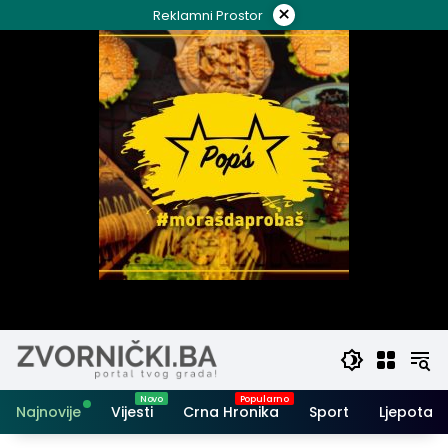
Skip
×
Reklamni Prostor
to
content
Najnovije
Vijesti
Crna Hronika
Sport
Ljepota i 