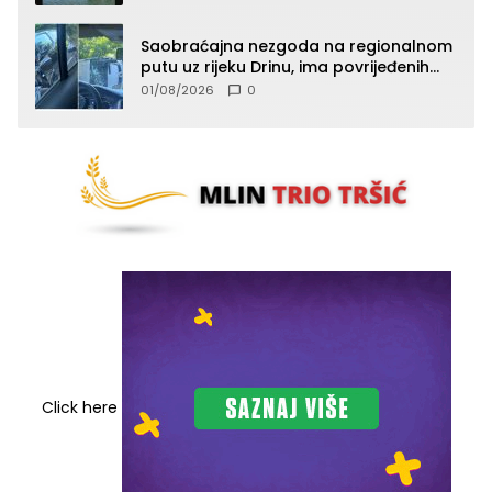
Saobraćajna nezgoda na regionalnom
putu uz rijeku Drinu, ima povrijeđenih
lica (FOTO)
01/08/2026
0
Click here