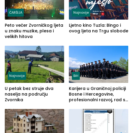
ČARŠIJA
Najnovije
Peto večer Zvorničkog ljeta
Ljetno kino Tuzla: Bingo i
u znaku muzike, plesa i
ovog ljeta na Trgu slobode
velikih hitova
Najnovije
BiH
U petak bez struje dva
Karijera u Graničnoj policiji
naselja na području
Bosne i Hercegovine,
Zvornika
profesionalni razvoj, rad sa
savremenom opremom i
služba građanima