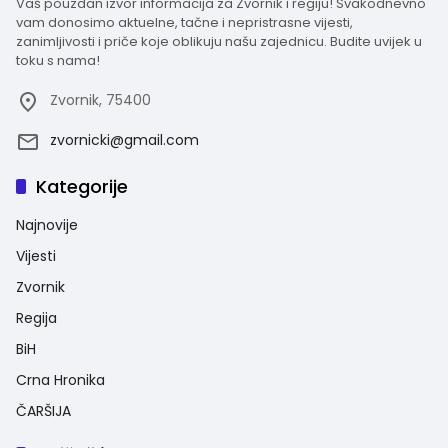
Vaš pouzdan izvor informacija za Zvornik i regiju! Svakodnevno
vam donosimo aktuelne, tačne i nepristrasne vijesti,
zanimljivosti i priče koje oblikuju našu zajednicu. Budite uvijek u
toku s nama!
Zvornik, 75400
zvornicki@gmail.com
Kategorije
Najnovije
Vijesti
Zvornik
Regija
BiH
Crna Hronika
ČARŠIJA