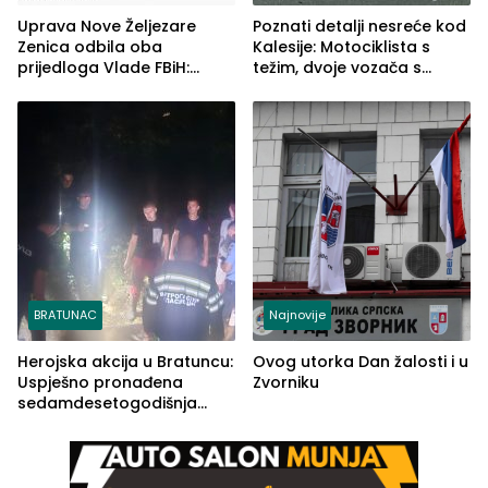
Uprava Nove Željezare
Poznati detalji nesreće kod
Zenica odbila oba
Kalesije: Motociklista s
prijedloga Vlade FBiH:
težim, dvoje vozača s
Ustrajni da je stečaj jedino
lakšim povredama
rješenje
BRATUNAC
Najnovije
Herojska akcija u Bratuncu:
Ovog utorka Dan žalosti i u
Uspješno pronađena
Zvorniku
sedamdesetogodišnja
Ivanka Lazić, rodom iz
Kravice.