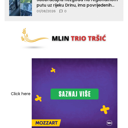
putu uz rijeku Drinu, ima povrijeđenih
lica (FOTO)
01/08/2026
0
Click here