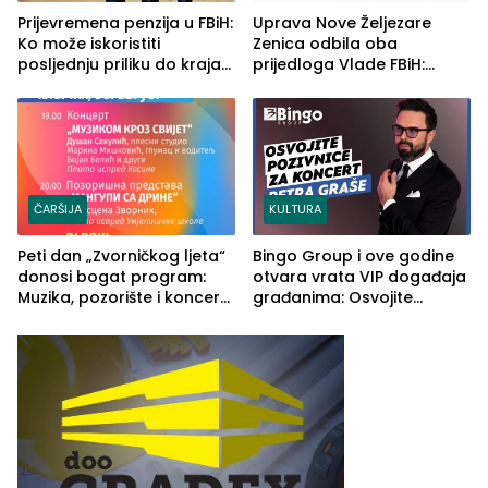
Prijevremena penzija u FBiH:
Uprava Nove Željezare
Ko može iskoristiti
Zenica odbila oba
posljednju priliku do kraja
prijedloga Vlade FBiH:
2026. godine
Ustrajni da je stečaj jedino
rješenje
ČARŠIJA
KULTURA
Peti dan „Zvorničkog ljeta“
Bingo Group i ove godine
donosi bogat program:
otvara vrata VIP događaja
Muzika, pozorište i koncert
građanima: Osvojite
Stoje
ulaznice za koncert Petra
Graše