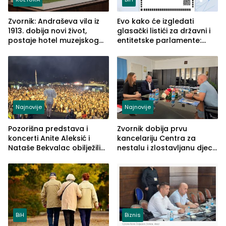
Zvornik: Andraševa vila iz
Evo kako će izgledati
1913. dobija novi život,
glasački listići za državni i
postaje hotel muzejskog
entitetske parlamente:
tipa
Najveće izmjene biće
vidljive na njima
Najnovije
Najnovije
Pozorišna predstava i
Zvornik dobija prvu
koncerti Anite Aleksić i
kancelariju Centra za
Nataše Bekvalac obilježili
nestalu i zlostavljanu djecu
četvrto veče Zvorničkog
u RS-u
ljeta (FOTO)
BiH
Biznis