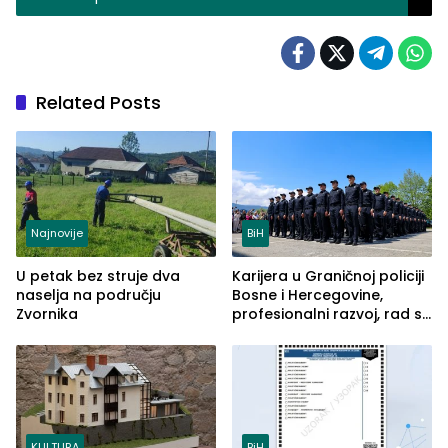
Related Posts
Najnovije
BiH
U petak bez struje dva
Karijera u Graničnoj policiji
naselja na području
Bosne i Hercegovine,
Zvornika
profesionalni razvoj, rad sa
savremenom opremom i
služba građanima
KULTURA
BiH