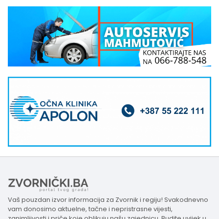
Vaš pouzdan izvor informacija za Zvornik i regiju! Svakodnevno
vam donosimo aktuelne, tačne i nepristrasne vijesti,
zanimljivosti i priče koje oblikuju našu zajednicu. Budite uvijek u