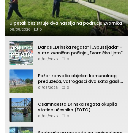
U petak bez struje dva naselja na području Zvornika
06/08/2026
0
Danas „Drinska regata“ i „Spustijada“ –
sutra zvanično počinje „Zvorničko ljeto“
01/08/2026
0
Požar zahvatio objekat komunalnog
preduzeća, vatrogasci dva sata gasili
vatru (FOTO)
01/08/2026
0
Osamnaesta Drinska regata okupila
stotine učesnika (FOTO)
01/08/2026
0
Saobraćajna nezgoda na regionalnom