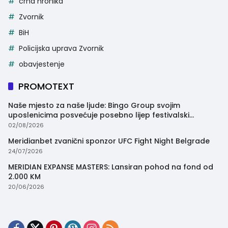
crna hronika
Zvornik
BiH
Policijska uprava Zvornik
obavjestenje
PROMOTEXT
Naše mjesto za naše ljude: Bingo Group svojim
uposlenicima posvećuje posebno lijep festivalski
trenutak
02/08/2026
Meridianbet zvanični sponzor UFC Fight Night Belgrade
24/07/2026
MERIDIAN EXPANSE MASTERS: Lansiran pohod na fond od
2.000 KM
20/06/2026