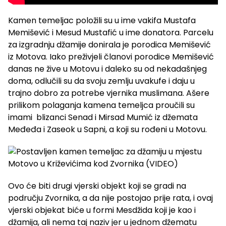
Kamen temeljac položili su u ime vakifa Mustafa
Memišević i Mesud Mustafić u ime donatora. Parcelu
za izgradnju džamije donirala je porodica Memišević
iz Motova. Iako preživjeli članovi porodice Memišević
danas ne žive u Motovu i daleko su od nekadašnjeg
doma, odlučili su da svoju zemlju uvakufe i daju u
trajno dobro za potrebe vjernika muslimana. Ašere
prilikom polaganja kamena temeljca proučili su
imami blizanci Senad i Mirsad Mumić iz džemata
Međeđa i Zaseok u Sapni, a koji su rođeni u Motovu.
Ovo će biti drugi vjerski objekt koji se gradi na
području Zvornika, a da nije postojao prije rata, i ovaj
vjerski objekat biće u formi Mesdžida koji je kao i
džamija, ali nema taj naziv jer u jednom džematu