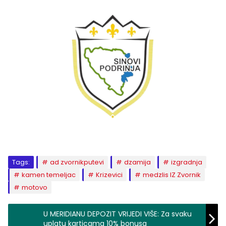
Tags:
ad zvornikputevi
dzamija
izgradnja
kamen temeljac
Krizevici
medzlis IZ Zvornik
motovo
U MERIDIANU DEPOZIT VRIJEDI VIŠE: Za svaku
uplatu karticama 10% bonusa