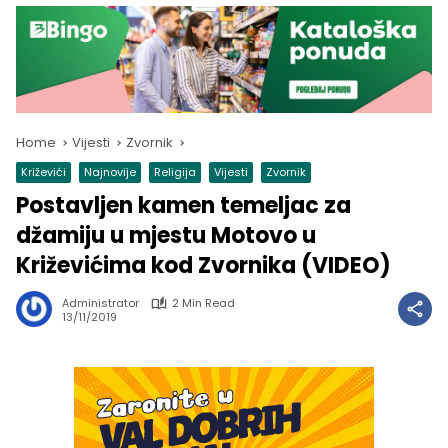
Home
Vijesti
Zvornik
Križevići
Najnovije
Religija
Vijesti
Zvornik
Postavljen kamen temeljac za
džamiju u mjestu Motovo u
Križevićima kod Zvornika (VIDEO)
Administrator
2 Min Read
13/11/2019