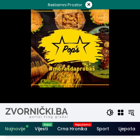
Skip
×
Reklamni Prostor
to
content
Najnovije
Vijesti
Crna Hronika
Sport
Ljepota i 