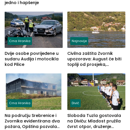
jedno i hapšenje
Crna Hronika
Najnovije
Dvije osobe povrijeđene u
Civilna zaštita Zvornik
sudaru Audija i motocikla
upozorava: August će biti
kod Pilice
topliji od prosjeka,
povećan rizik od požara i
nestašice vode
Crna Hronika
Divič
Na području Srebrenice i
Sloboda Tuzla gostovala
Zvornika evidentirana dva
na Diviču: Mladost pružila
požara, Opština pozvala
čvrst otpor, druženje