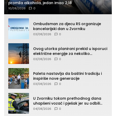
promila alkohola, jedan imao 2,18
10/08/2026
0
Ombudsman za djecu RS organizuje
kancelarijski dan u Zvorniku
03/08/2026
0
Ovog utorka planirani prekid u isporuci
električne energije za nekoliko
zvorničkih naselja
03/08/2026
0
Paleta nastavlja da baštini tradiciju i
inspiriše nove generacije
03/08/2026
0
U Zvorniku tokom prethodnog dana
uhapšeni vozač i pješak jer su odbili
testiranje na prisustvo droge
04/08/2026
0