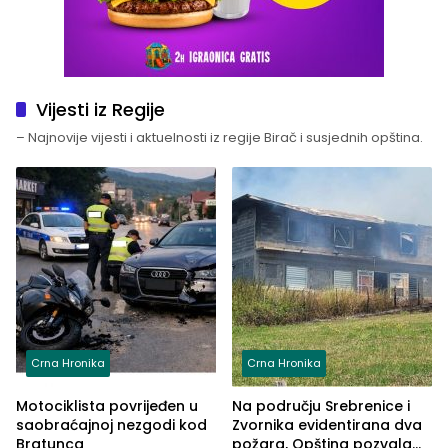
Vijesti iz Regije
– Najnovije vijesti i aktuelnosti iz regije Birač i susjednih opština.
Crna Hronika
Crna Hronika
Motociklista povrijeđen u
Na području Srebrenice i
saobraćajnoj nezgodi kod
Zvornika evidentirana dva
Bratunca
požara, Opština pozvala