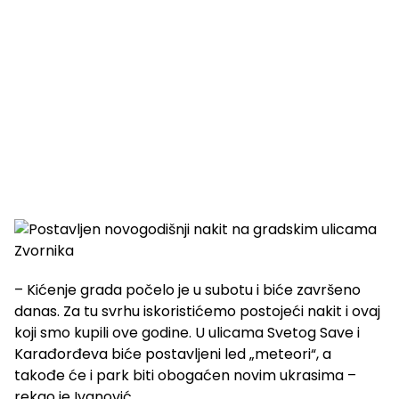
– Kićenje grada počelo je u subotu i biće završeno
danas. Za tu svrhu iskoristićemo postojeći nakit i ovaj
koji smo kupili ove godine. U ulicama Svetog Save i
Karađorđeva biće postavljeni led „meteori“, a
takođe će i park biti obogaćen novim ukrasima –
rekao je Ivanović.