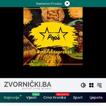
Skip
×
Reklamni Prostor
to
content
Najnovije
Vijesti
Crna Hronika
Sport
Ljepota i 