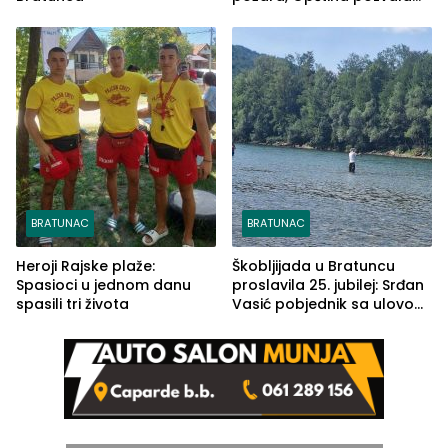
na smirivanje tenzija
BRATUNAC
BRATUNAC
Heroji Rajske plaže:
Škobljijada u Bratuncu
Spasioci u jednom danu
proslavila 25. jubilej: Srđan
spasili tri života
Vasić pobjednik sa ulovom
od 2.040 grama (FOTO)