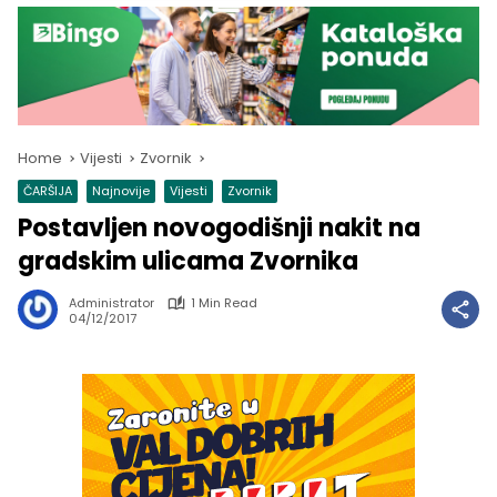
Home
Vijesti
Zvornik
ČARŠIJA
Najnovije
Vijesti
Zvornik
Postavljen novogodišnji nakit na
gradskim ulicama Zvornika
Administrator
1 Min Read
04/12/2017