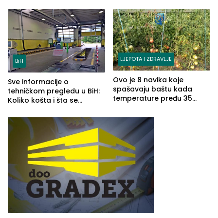
na smirivanje tenzija
nastavljeno uz obalu
jezera
LJEPOTA I ZDRAVLJE
BiH
Ovo je 8 navika koje
Sve informacije o
spašavaju baštu kada
tehničkom pregledu u BiH:
temperature pređu 35
Koliko košta i šta se
stepeni
pregleda