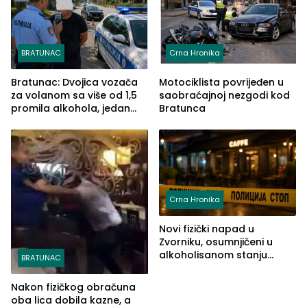
BRATUNAC
Crna Hronika
Bratunac: Dvojica vozača
Motociklista povrijeđen u
za volanom sa više od 1,5
saobraćajnoj nezgodi kod
promila alkohola, jedan
Bratunca
imao 2,18
Crna Hronika
Novi fizički napad u
Zvorniku, osumnjičeni u
alkoholisanom stanju
BRATUNAC
udario drugo lice i razbio
telefon
Nakon fizičkog obračuna
oba lica dobila kazne, a