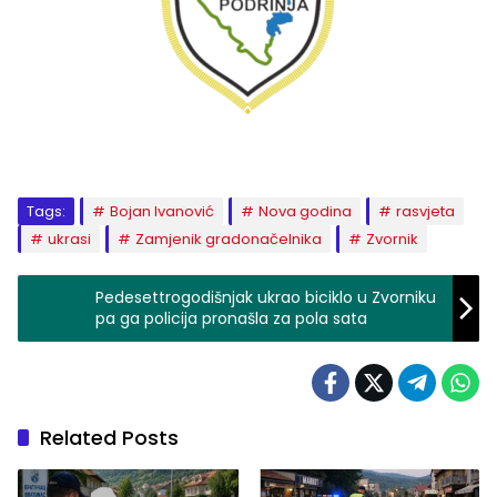
Tags:
Bojan Ivanović
Nova godina
rasvjeta
ukrasi
Zamjenik gradonačelnika
Zvornik
Pedesettrogodišnjak ukrao biciklo u Zvorniku
pa ga policija pronašla za pola sata
Related Posts