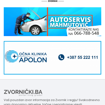
Vaš pouzdan izvor informacija za Zvornik i regiju! Svakodnevno
vam donosimo aktuelne, tačne i nepristrasne vijesti,