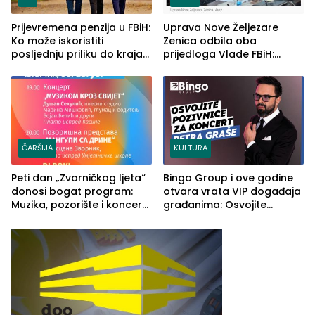
Prijevremena penzija u FBiH:
Uprava Nove Željezare
Ko može iskoristiti
Zenica odbila oba
posljednju priliku do kraja
prijedloga Vlade FBiH:
2026. godine
Ustrajni da je stečaj jedino
rješenje
ČARŠIJA
KULTURA
Peti dan „Zvorničkog ljeta“
Bingo Group i ove godine
donosi bogat program:
otvara vrata VIP događaja
Muzika, pozorište i koncert
građanima: Osvojite
Stoje
ulaznice za koncert Petra
Graše