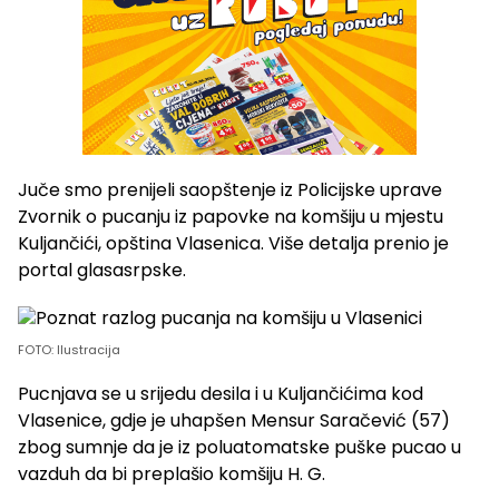
Juče smo prenijeli saopštenje iz Policijske uprave
Zvornik o pucanju iz papovke na komšiju u mjestu
Kuljančići, opština Vlasenica. Više detalja prenio je
portal glasasrpske.
FOTO: Ilustracija
Pucnjava se u srijedu desila i u Kuljančićima kod
Vlasenice, gdje je uhapšen Mensur Saračević (57)
zbog sumnje da je iz poluatomatske puške pucao u
vazduh da bi preplašio komšiju H. G.