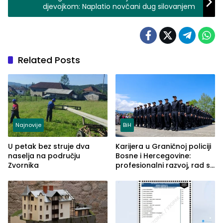
djevojkom: Naplatio novčani dug silovanjem
Related Posts
Najnovije
BiH
U petak bez struje dva
Karijera u Graničnoj policiji
naselja na području
Bosne i Hercegovine:
Zvornika
profesionalni razvoj, rad sa
savremenom opremom i
služba građanima