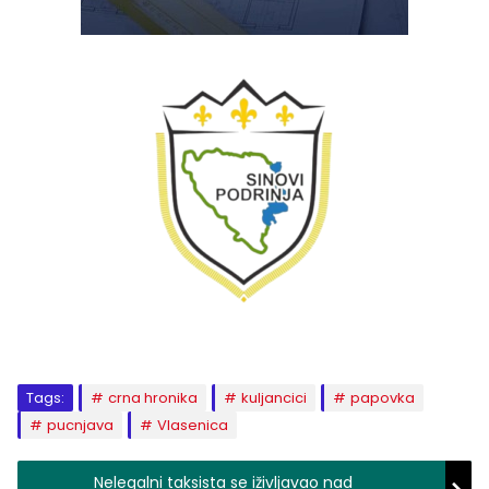
Tags:
crna hronika
kuljancici
papovka
pucnjava
Vlasenica
Nelegalni taksista se iživljavao nad