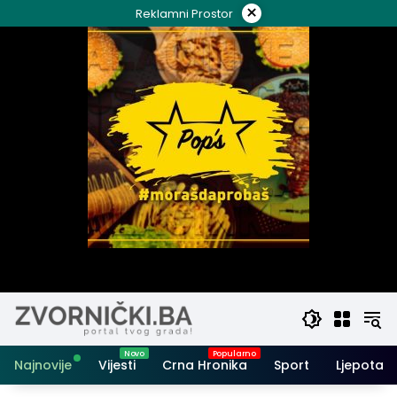
Skip
×
Reklamni Prostor
to
content
Najnovije
Vijesti
Crna Hronika
Sport
Ljepota i 