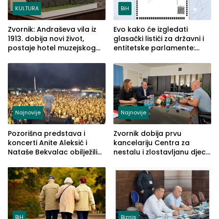
KULTURA
BiH
Zvornik: Andraševa vila iz
Evo kako će izgledati
1913. dobija novi život,
glasački listići za državni i
postaje hotel muzejskog
entitetske parlamente:
tipa
Najveće izmjene biće
vidljive na njima
Najnovije
Najnovije
Pozorišna predstava i
Zvornik dobija prvu
koncerti Anite Aleksić i
kancelariju Centra za
Nataše Bekvalac obilježili
nestalu i zlostavljanu djecu
četvrto veče Zvorničkog
u RS-u
ljeta (FOTO)
BiH
Biznis