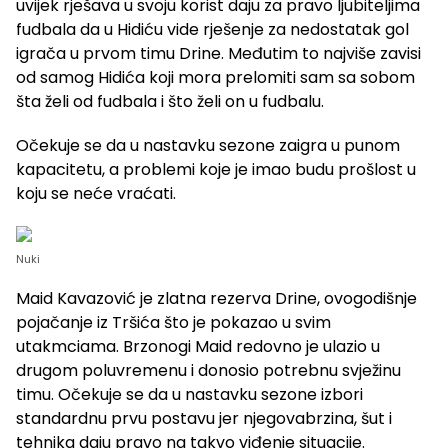
uvijek rješava u svoju korist daju za pravo ljubiteljima
fudbala da u Hidiću vide rješenje za nedostatak gol
igrača u prvom timu Drine. Međutim to najviše zavisi
od samog Hidića koji mora prelomiti sam sa sobom
šta želi od fudbala i što želi on u fudbalu.
Očekuje se da u nastavku sezone zaigra u punom
kapacitetu, a problemi koje je imao budu prošlost u
koju se neće vraćati.
Nuki
Maid Kavazović je zlatna rezerva Drine, ovogodišnje
pojačanje iz Tršića što je pokazao u svim
utakmciama. Brzonogi Maid redovno je ulazio u
drugom poluvremenu i donosio potrebnu svježinu
timu. Očekuje se da u nastavku sezone izbori
standardnu prvu postavu jer njegovabrzina, šut i
tehnika daju pravo na takvo viđenje situacije.