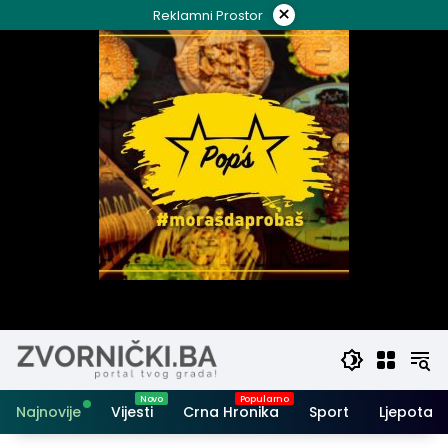
Skip
×
Reklamni Prostor
to
content
Najnovije
Vijesti
Crna Hronika
Sport
Ljepota i 