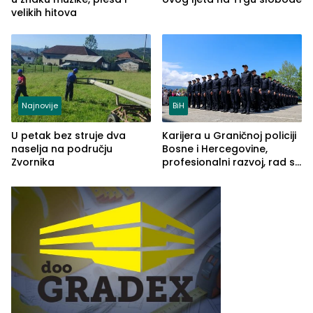
velikih hitova
Najnovije
BiH
U petak bez struje dva
Karijera u Graničnoj policiji
naselja na području
Bosne i Hercegovine,
Zvornika
profesionalni razvoj, rad sa
savremenom opremom i
služba građanima