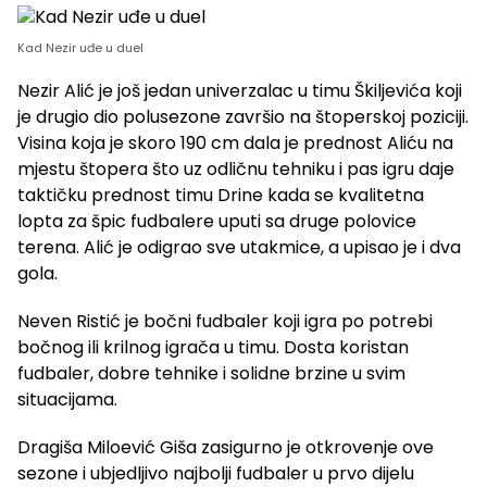
Kad Nezir uđe u duel
Nezir Alić je još jedan univerzalac u timu Škiljevića koji
je drugio dio polusezone završio na štoperskoj poziciji.
Visina koja je skoro 190 cm dala je prednost Aliću na
mjestu štopera što uz odličnu tehniku i pas igru daje
taktičku prednost timu Drine kada se kvalitetna
lopta za špic fudbalere uputi sa druge polovice
terena. Alić je odigrao sve utakmice, a upisao je i dva
gola.
Neven Ristić je bočni fudbaler koji igra po potrebi
bočnog ili krilnog igrača u timu. Dosta koristan
fudbaler, dobre tehnike i solidne brzine u svim
situacijama.
Dragiša Miloević Giša zasigurno je otkrovenje ove
sezone i ubjedljivo najbolji fudbaler u prvo dijelu