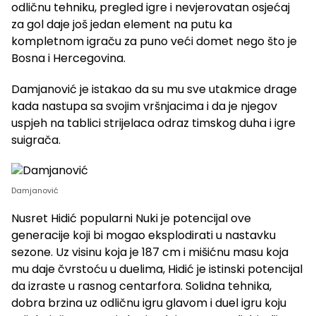
odličnu tehniku, pregled igre i nevjerovatan osjećaj
za gol daje još jedan element na putu ka
kompletnom igraču za puno veći domet nego što je
Bosna i Hercegovina.
Damjanović je istakao da su mu sve utakmice drage
kada nastupa sa svojim vršnjacima i da je njegov
uspjeh na tablici strijelaca odraz timskog duha i igre
suigrača.
Damjanović
Nusret Hidić popularni Nuki je potencijal ove
generacije koji bi mogao eksplodirati u nastavku
sezone. Uz visinu koja je 187 cm i mišićnu masu koja
mu daje čvrstoću u duelima, Hidić je istinski potencijal
da izraste u rasnog centarfora. Solidna tehnika,
dobra brzina uz odličnu igru glavom i duel igru koju