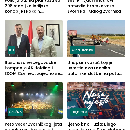
Policija otkrila plantažu sa
Susret „Ljudi i mostovi“
206 stabljika indijske
potvrdio bratske veze
konoplje i kokain,
Zvornika i Malog Zvornika
uhapšena jedna osoba
(FOTO)
BiH
Crna Hronika
Bosanskohercegovačke
Uhapšen vozač koji je
kompanije AS Holding i
usmrtio dva radnika
EDOM Connect zajedno se
putarske službe na putu
šire na tržište Maroka
od Loznice prema Šapcu
(FOTO)
ČARŠIJA
Najnovije
Peto večer Zvorničkog ljeta
Ljetno kino Tuzla: Bingo i
u znaku muzike, plesa i
ovog ljeta na Trgu slobode