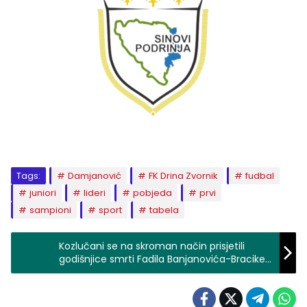
Tags:
Damjanović
FK Drina Zvornik
fudbal
juniori
lideri
pobjeda
prvi
sampioni
sport
tabela
Kozlučani se na skroman način prisjetili
godišnjice smrti Fadila Banjanovića-Bracike
(FOTO)