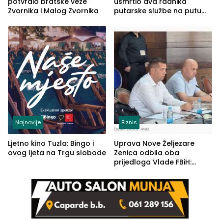
potvrdio bratske veze
usmrtio dva radnika
Zvornika i Malog Zvornika
putarske službe na putu
od Loznice prema Šapcu
(FOTO)
Najnovije
Biznis
Ljetno kino Tuzla: Bingo i
Uprava Nove Željezare
ovog ljeta na Trgu slobode
Zenica odbila oba
prijedloga Vlade FBiH:
Ustrajni da je stečaj jedino
rješenje