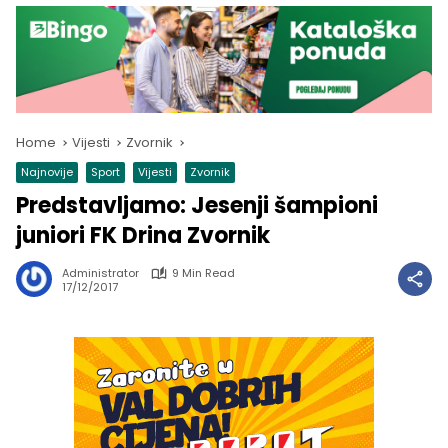
Home
Vijesti
Zvornik
Najnovije
Sport
Vijesti
Zvornik
Predstavljamo: Jesenji šampioni
juniori FK Drina Zvornik
Administrator
9 Min Read
17/12/2017