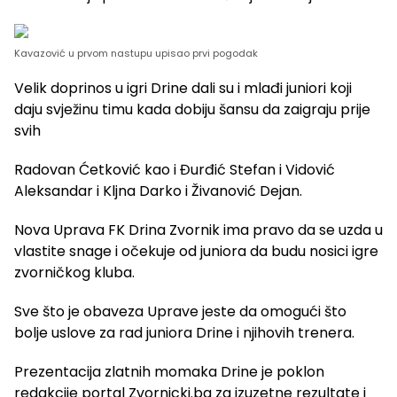
Kavazović u prvom nastupu upisao prvi pogodak
Velik doprinos u igri Drine dali su i mlađi juniori koji
daju svježinu timu kada dobiju šansu da zaigraju prije
svih
Radovan Ćetković kao i Đurđić Stefan i Vidović
Aleksandar i Kljna Darko i Živanović Dejan.
Nova Uprava FK Drina Zvornik ima pravo da se uzda u
vlastite snage i očekuje od juniora da budu nosici igre
zvorničkog kluba.
Sve što je obaveza Uprave jeste da omogući što
bolje uslove za rad juniora Drine i njihovih trenera.
Prezentacija zlatnih momaka Drine je poklon
redakcije portal Zvornicki.ba za izuzetne rezultate i