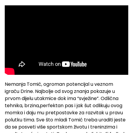
Nemanja Tomić, ogroman potencijal u veznom
igraču Drine. Najbolje od svog znanja pokazuje u
prvom dijelu utakmice dok ima “svježine”. Odlična
tehnika, brzina,perfektan pas i jak šut odlikuju ovog
momka i daju mu pretpostavke za razvitak u pravu
polutku tima. Sve što mladi Tomić treba uraditi jeste
da se posveti više sportskom životu i treninzima i