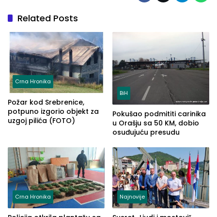
Related Posts
Crna Hronika
BiH
Požar kod Srebrenice,
potpuno izgorio objekt za
Pokušao podmititi carinika
uzgoj pilića (FOTO)
u Orašju sa 50 KM, dobio
osuđujuću presudu
Crna Hronika
Najnovije