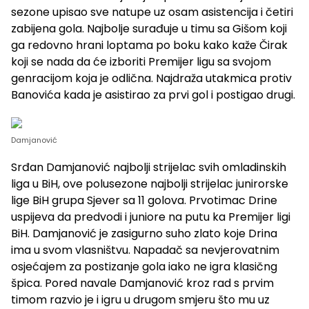
sezone upisao sve natupe uz osam asistencija i četiri
zabijena gola. Najbolje surađuje u timu sa Gišom koji
ga redovno hrani loptama po boku kako kaže Čirak
koji se nada da će izboriti Premijer ligu sa svojom
genracijom koja je odlična. Najdraža utakmica protiv
Banovića kada je asistirao za prvi gol i postigao drugi.
Damjanović
Srđan Damjanović najbolji strijelac svih omladinskih
liga u BiH, ove polusezone najbolji strijelac junirorske
lige BiH grupa Sjever sa 11 golova. Prvotimac Drine
uspijeva da predvodi i juniore na putu ka Premijer ligi
BiH. Damjanović je zasigurno suho zlato koje Drina
ima u svom vlasništvu. Napadač sa nevjerovatnim
osjećajem za postizanje gola iako ne igra klasičng
špica. Pored navale Damjanović kroz rad s prvim
timom razvio je i igru u drugom smjeru što mu uz