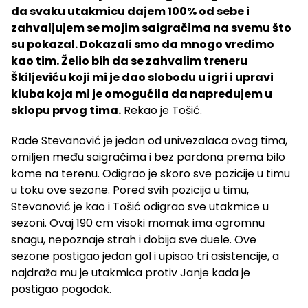
da svaku utakmicu dajem 100% od sebe i
zahvaljujem se mojim saigračima na svemu što
su pokazal. Dokazali smo da mnogo vredimo
kao tim. Želio bih da se zahvalim treneru
Škiljeviću koji mi je dao slobodu u igri i upravi
kluba koja mi je omogućila da napredujem u
sklopu prvog tima.
Rekao je Tošić.
Rade Stevanović je jedan od univezalaca ovog tima,
omiljen među saigračima i bez pardona prema bilo
kome na terenu. Odigrao je skoro sve pozicije u timu
u toku ove sezone. Pored svih pozicija u timu,
Stevanović je kao i Tošić odigrao sve utakmice u
sezoni. Ovaj 190 cm visoki momak ima ogromnu
snagu, nepoznaje strah i dobija sve duele. Ove
sezone postigao jedan gol i upisao tri asistencije, a
najdraža mu je utakmica protiv Janje kada je
postigao pogodak.