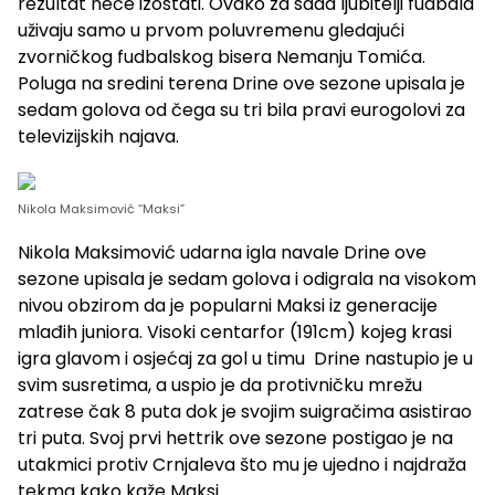
rezultat neće izostati. Ovako za sada ljubitelji fudbala
uživaju samo u prvom poluvremenu gledajući
zvorničkog fudbalskog bisera Nemanju Tomića.
Poluga na sredini terena Drine ove sezone upisala je
sedam golova od čega su tri bila pravi eurogolovi za
televizijskih najava.
Nikola Maksimović “Maksi”
Nikola Maksimović udarna igla navale Drine ove
sezone upisala je sedam golova i odigrala na visokom
nivou obzirom da je popularni Maksi iz generacije
mlađih juniora. Visoki centarfor (191cm) kojeg krasi
igra glavom i osjećaj za gol u timu Drine nastupio je u
svim susretima, a uspio je da protivničku mrežu
zatrese čak 8 puta dok je svojim suigračima asistirao
tri puta. Svoj prvi hettrik ove sezone postigao je na
utakmici protiv Crnjaleva što mu je ujedno i najdraža
tekma kako kaže Maksi.