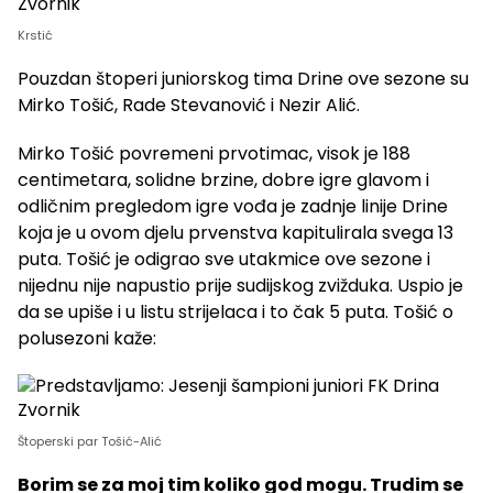
Krstić
Pouzdan štoperi juniorskog tima Drine ove sezone su
Mirko Tošić, Rade Stevanović i Nezir Alić.
Mirko Tošić povremeni prvotimac, visok je 188
centimetara, solidne brzine, dobre igre glavom i
odličnim pregledom igre vođa je zadnje linije Drine
koja je u ovom djelu prvenstva kapitulirala svega 13
puta. Tošić je odigrao sve utakmice ove sezone i
nijednu nije napustio prije sudijskog zvižduka. Uspio je
da se upiše i u listu strijelaca i to čak 5 puta. Tošić o
polusezoni kaže:
Štoperski par Tošić-Alić
Borim se za moj tim koliko god mogu. Trudim se