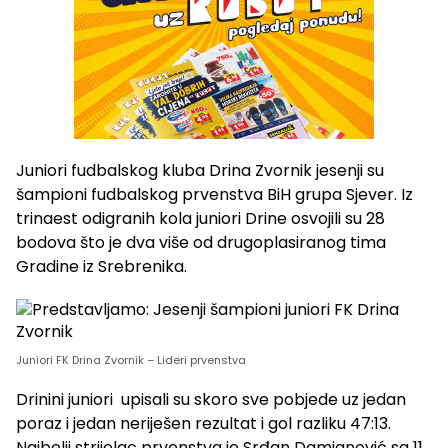
Juniori fudbalskog kluba Drina Zvornik jesenji su
šampioni fudbalskog prvenstva BiH grupa Sjever. Iz
trinaest odigranih kola juniori Drine osvojili su 28
bodova što je dva više od drugoplasiranog tima
Gradine iz Srebrenika.
Juniori FK Drina Zvornik – Lideri prvenstva
Drinini juniori upisali su skoro sve pobjede uz jedan
poraz i jedan neriješen rezultat i gol razliku 47:13.
Najbolji strijelac prvenstva je Srđan Damjanović sa 11