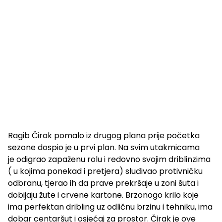
Ragib Čirak pomalo iz drugog plana prije početka
sezone dospio je u prvi plan. Na svim utakmicama
je odigrao zapaženu rolu i redovno svojim driblinzima
( u kojima ponekad i pretjera) sluđivao protivničku
odbranu, tjerao ih da prave prekršaje u zoni šuta i
dobijaju žute i crvene kartone. Brzonogo krilo koje
ima perfektan dribling uz odličnu brzinu i tehniku, ima
dobar centaršut i osjećaj za prostor. Čirak je ove