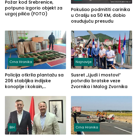
Požar kod Srebrenice,
potpuno izgorio objekt za
Pokušao podmititi carinika
uzgoj pilića (FOTO)
u Orašju sa 50 KM, dobio
osuđujuću presudu
Crna Hronika
Najnovije
Policija otkrila plantažu sa
Susret „Ljudi i mostovi“
206 stabljika indijske
potvrdio bratske veze
konoplje i kokain,
Zvornika i Malog Zvornika
uhapšena jedna osoba
(FOTO)
BiH
Crna Hronika