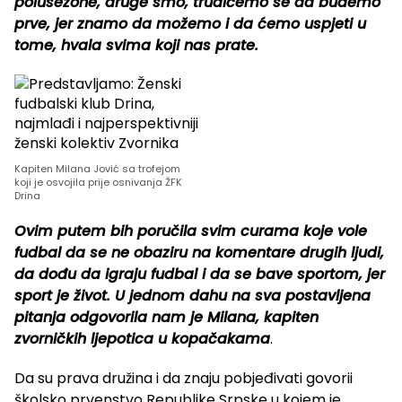
polusezone, druge smo, trudićemo se da budemo
prve, jer znamo da možemo i da ćemo uspjeti u
tome, hvala svima koji nas prate.
Kapiten Milana Jović sa trofejom
koji je osvojila prije osnivanja ŽFK
Drina
Ovim putem bih poručila svim curama koje vole
fudbal da se ne obaziru na komentare drugih ljudi,
da dođu da igraju fudbal i da se bave sportom, jer
sport je život. U jednom dahu na sva postavljena
pitanja odgovorila nam je Milana, kapiten
zvorničkih ljepotica u kopačakama
.
Da su prava družina i da znaju pobjeđivati govorii
školsko prvenstvo Republike Srpske u kojem je