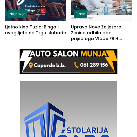
Najnovije
Biznis
Ljetno kino Tuzla: Bingo i
Uprava Nove Željezare
ovog ljeta na Trgu slobode
Zenica odbila oba
prijedloga Vlade FBiH:
Ustrajni da je stečaj jedino
rješenje