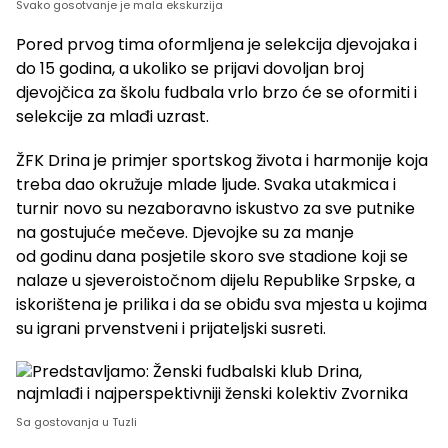
Svako gosotvanje je mala ekskurzija
Pored prvog tima oformljena je selekcija djevojaka i
do 15 godina, a ukoliko se prijavi dovoljan broj
djevojčica za školu fudbala vrlo brzo će se oformiti i
selekcije za mlađi uzrast.
ŽFK Drina je primjer sportskog života i harmonije koja
treba dao okružuje mlade ljude. Svaka utakmica i
turnir novo su nezaboravno iskustvo za sve putnike
na gostujuće mečeve. Djevojke su za manje
od godinu dana posjetile skoro sve stadione koji se
nalaze u sjeveroistočnom dijelu Republike Srpske, a
iskorištena je prilika i da se obiđu sva mjesta u kojima
su igrani prvenstveni i prijateljski susreti.
Sa gostovanja u Tuzli