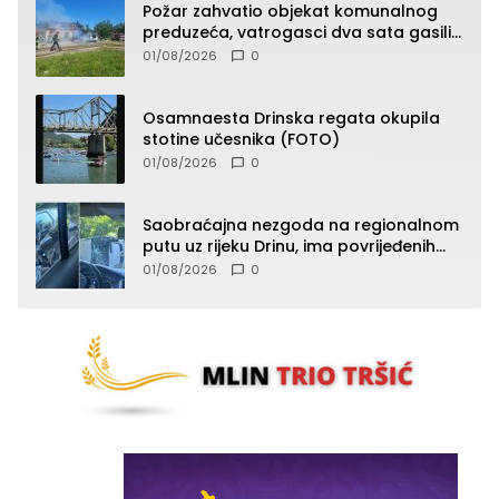
Požar zahvatio objekat komunalnog
preduzeća, vatrogasci dva sata gasili
vatru (FOTO)
01/08/2026
0
Osamnaesta Drinska regata okupila
stotine učesnika (FOTO)
01/08/2026
0
Saobraćajna nezgoda na regionalnom
putu uz rijeku Drinu, ima povrijeđenih
lica (FOTO)
01/08/2026
0