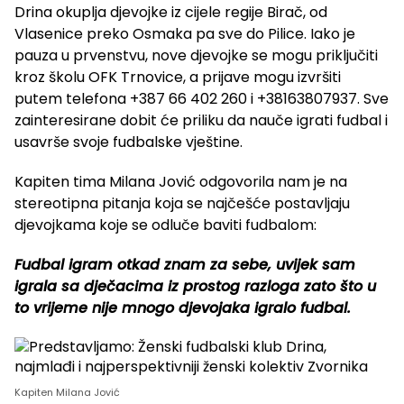
Drina okuplja djevojke iz cijele regije Birač, od
Vlasenice preko Osmaka pa sve do Pilice. Iako je
pauza u prvenstvu, nove djevojke se mogu priključiti
kroz školu OFK Trnovice, a prijave mogu izvršiti
putem telefona +387 66 402 260 i +38163807937. Sve
zainteresirane dobit će priliku da nauče igrati fudbal i
usavrše svoje fudbalske vještine.
Kapiten tima Milana Jović odgovorila nam je na
stereotipna pitanja koja se najčešće postavljaju
djevojkama koje se odluče baviti fudbalom:
Fudbal igram otkad znam za sebe, uvijek sam
igrala sa dječacima iz prostog razloga zato što u
to vrijeme nije mnogo djevojaka igralo fudbal.
Kapiten Milana Jović