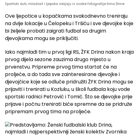
Sportski duh, mladost i ljepota izbijaju iz svake fotografije tima Drine
Ove ljepotice u kopačkama svakodnevno treniraju
na dvije lokacije u Čelopeku i Tršiću i sve djevojke koje
bi željele probati zaigrati fudbal sa drugim
djevojkama mogu se priključiti.
Iako najmlađi tim u prvoj ligi RS, ŽFK Drina nakon kraja
prvog dijela sezone zauzima drugo mjesto u
prvenstvu. Pripreme prvog tima startat će na
proljeće, a do tada sve zainteresirane djevojke i
djevojčice koje se odluče pridružiti ŽFK Drina mogu se
prijaviti i trenirati u Kozluku, u školi fudbala koju vode
sportski radnici Petrović i Tomić. Što se djevojke prije
prijave i počnu trenirati biće spremne da se pridruže
pripremam prvog tima na proljeće.