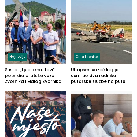
Najnovije
Crna Hronika
Susret „Ljudi i mostovi“
Uhapšen vozač koji je
potvrdio bratske veze
usmrtio dva radnika
Zvornika i Malog Zvornika
putarske službe na putu
od Loznice prema Šapcu
(FOTO)