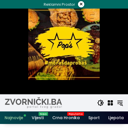
Skip
×
Reklamni Prostor
to
content
Najnovije
Vijesti
Crna Hronika
Sport
Ljepota i 