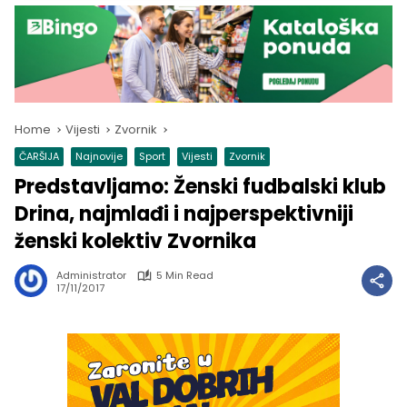
Home
Vijesti
Zvornik
ČARŠIJA
Najnovije
Sport
Vijesti
Zvornik
Predstavljamo: Ženski fudbalski klub
Drina, najmlađi i najperspektivniji
ženski kolektiv Zvornika
Administrator
5 Min Read
17/11/2017