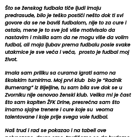
Što se ženskog fudbala tiče ljudi imaju
predrasude, bilo je teško postići nešto dok ti svi
govore da se ne baviš fudbalom, nije to za cure i
ostalo, mene je to sve još više motivisalo da
nastavim i mislila sam da ne mogu više da volim
fudbal, ali moja ljubav prema fudbalu posle svake
utakmice je sve veća i veća, prosto je fudbal moj
život.
Imala sam priliku sa curama igrati samo na
školskim turnirima. Moj prvi klub bio je “Radnik
Bumerang” iz Bijeljine, tu sam bila sve dok se u
Zvorniku nije osnovao ženski klub. Velika mi je čast
što sam kapiten ŽFK Drine, presrećna sam što
imamo sjajne trenere i cure koje su veoma
talentovane i koje prije svega vole fudbal.
Naš trud i rad se pokazao i na tabeli ove