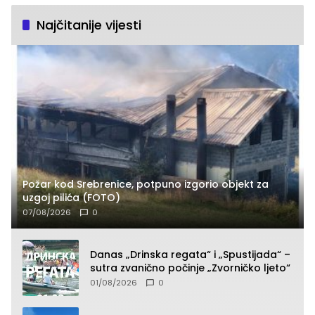
Najčitanije vijesti
Požar kod Srebrenice, potpuno izgorio objekt za
uzgoj pilića (FOTO)
07/08/2026
0
Danas „Drinska regata“ i „Spustijada“ –
sutra zvanično počinje „Zvorničko ljeto“
01/08/2026
0