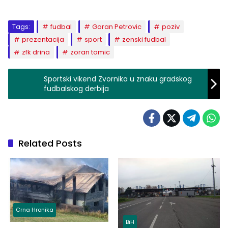
Tags:
fudbal
Goran Petrovic
poziv
prezentacija
sport
zenski fudbal
zfk drina
zoran tomic
Sportski vikend Zvornika u znaku gradskog
fudbalskog derbija
Related Posts
Crna Hronika
BiH