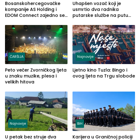
Bosanskohercegovačke
Uhapšen vozač koji je
kompanije AS Holding i
usmrtio dva radnika
EDOM Connect zajedno se
putarske službe na putu
šire na tržište Maroka
od Loznice prema Šapcu
(FOTO)
ČARŠIJA
Najnovije
Peto večer Zvorničkog ljeta
Ljetno kino Tuzla: Bingo i
u znaku muzike, plesa i
ovog ljeta na Trgu slobode
velikih hitova
Najnovije
BiH
U petak bez struje dva
Karijera u Graničnoj policiji