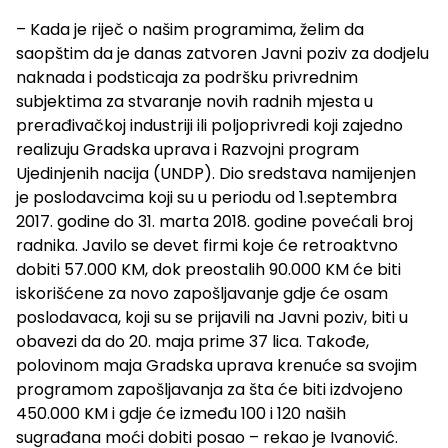
– Kada je riječ o našim programima, želim da
saopštim da je danas zatvoren Javni poziv za dodjelu
naknada i podsticaja za podršku privrednim
subjektima za stvaranje novih radnih mjesta u
prerađivačkoj industriji ili poljoprivredi koji zajedno
realizuju Gradska uprava i Razvojni program
Ujedinjenih nacija (UNDP). Dio sredstava namijenjen
je poslodavcima koji su u periodu od 1.septembra
2017. godine do 31. marta 2018. godine povećali broj
radnika. Javilo se devet firmi koje će retroaktvno
dobiti 57.000 KM, dok preostalih 90.000 KM će biti
iskorišćene za novo zapošljavanje gdje će osam
poslodavaca, koji su se prijavili na Javni poziv, biti u
obavezi da do 20. maja prime 37 lica. Takođe,
polovinom maja Gradska uprava krenuće sa svojim
programom zapošljavanja za šta će biti izdvojeno
450.000 KM i gdje će između 100 i 120 naših
sugrađana moći dobiti posao – rekao je Ivanović.