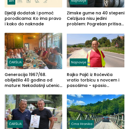
BiH
Najnovije
Dječiji dodatak i pomoć
Zimske gume na 40 stepeni
porodicama: Ko ima pravo
Celzijusa nisu jedini
i kako do naknade
problem: Pogrešan pritisak
može biti mnogo opasniji
ČARŠIJA
Najnovije
Generacija 1967/68.
Rajko Pajić iz Roćevića
obilježila 40 godina od
vratio torbicu s novcem i
mature: Nekadašnji učenici
pasošima – spasio
TŠC-a okupili se u Zvorniku
porodično ljetovanje u
(FOTO)
Grčkoj
ČARŠIJA
Crna Hronika