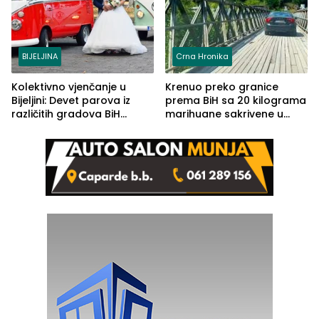
BIJELJINA
Crna Hronika
Kolektivno vjenčanje u
Krenuo preko granice
Bijeljini: Devet parova iz
prema BiH sa 20 kilograma
različitih gradova BiH
marihuane sakrivene u
izgovorilo sudbonosno da
automobilu