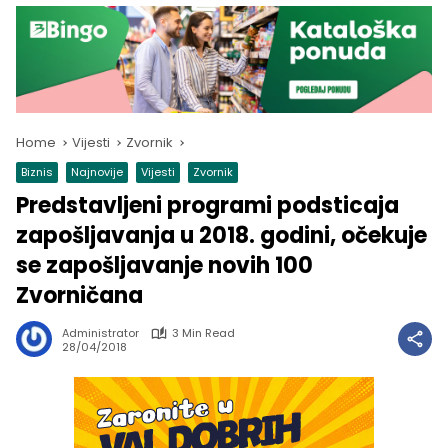
Home
Vijesti
Zvornik
Biznis
Najnovije
Vijesti
Zvornik
Predstavljeni programi podsticaja
zapošljavanja u 2018. godini, očekuje
se zapošljavanje novih 100
Zvorničana
Administrator
3 Min Read
28/04/2018