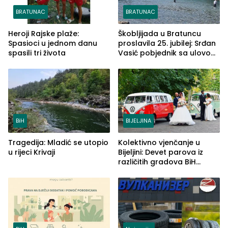
BRATUNAC
BRATUNAC
Heroji Rajske plaže:
Škobljijada u Bratuncu
Spasioci u jednom danu
proslavila 25. jubilej: Srđan
spasili tri života
Vasić pobjednik sa ulovom
od 2.040 grama (FOTO)
BiH
BIJELJINA
Tragedija: Mladić se utopio
Kolektivno vjenčanje u
u rijeci Krivaji
Bijeljini: Devet parova iz
različitih gradova BiH
izgovorilo sudbonosno da