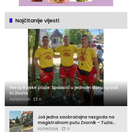
Najčitanije vijesti
Heroji Rajske plaže: Spasioci u jednom danu spasili
tri života
09/08/2026
0
Još jedna saobraćajna nezgoda na
magistralnom putu Zvornik – Tuzla
(FOTO)
02/08/2026
0