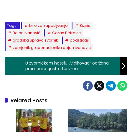
Tags:
biro za zaposljvanje
Biznis
Bojan Ivanović
Goran Petrovic
gradska uprava zvornik
podsticaji
zamjenik gradonaclenika bojan ivanovic
U zvorničkom hotelu „Vidikovac“ održana
promocija gastro turizma
Related Posts