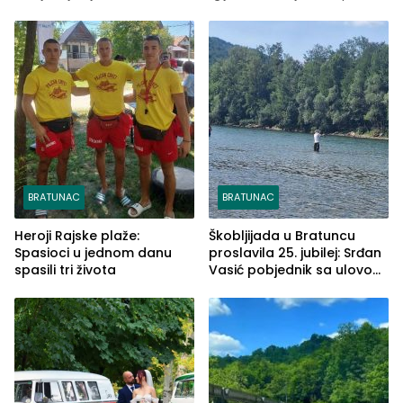
BRATUNAC
BRATUNAC
Heroji Rajske plaže:
Škobljijada u Bratuncu
Spasioci u jednom danu
proslavila 25. jubilej: Srđan
spasili tri života
Vasić pobjednik sa ulovom
od 2.040 grama (FOTO)