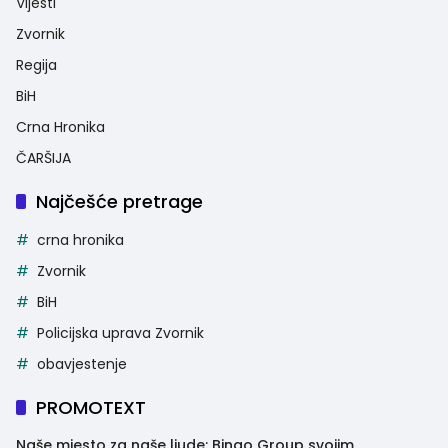
Vijesti
Zvornik
Regija
BiH
Crna Hronika
ČARŠIJA
Najčešće pretrage
crna hronika
Zvornik
BiH
Policijska uprava Zvornik
obavjestenje
PROMOTEXT
Naše mjesto za naše ljude: Bingo Group svojim