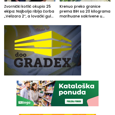
Zvornički kotlić okupio 25
Krenuo preko granice
ekipa: Najbolja riblja čorba
prema BiH sa 20 kilograma
„Velizara 2“, a lovački gulaš
marihuane sakrivene u
„Red i Zaprska“ (FOTO)
automobilu