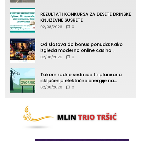
REZULTATI KONKURSA ZA DESETE DRINSKE
KNJIŽEVNE SUSRETE
02/08/2026
0
Od slotova do bonus ponuda: Kako
izgleda moderno online casino
iskustvo
02/08/2026
0
Tokom radne sedmice tri planirana
isključenja električne energije na
području TJ Zvornik
02/08/2026
0