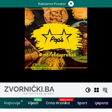
Skip
×
Reklamni Prostor
to
content
Najnovije
Vijesti
Crna Hronika
Sport
Ljepota i 