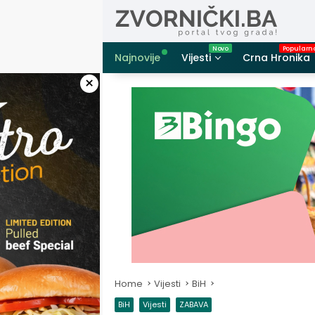
Skip
to
content
Najnovije
Vijesti
Crna Hronika
×
Home
Vijesti
BiH
BiH
Vijesti
ZABAVA