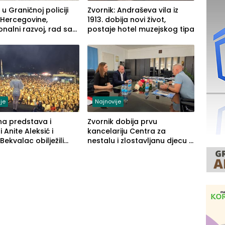
 u Graničnoj policiji
Zvornik: Andraševa vila iz
 Hercegovine,
1913. dobija novi život,
onalni razvoj, rad sa
postaje hotel muzejskog tipa
enom opremom i
 građanima
je
Najnovije
na predstava i
Zvornik dobija prvu
 Anite Aleksić i
kancelariju Centra za
Bekvalac obilježili
nestalu i zlostavljanu djecu u
 veče Zvorničkog ljeta
RS-u