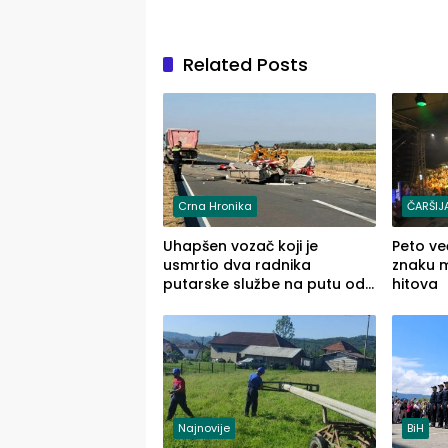
Related Posts
Crna Hronika
ČARŠIJ
Uhapšen vozač koji je
Peto ve
usmrtio dva radnika
znaku mu
putarske službe na putu od
hitova
Loznice prema Šapcu
(FOTO)
Najnovije
BiH