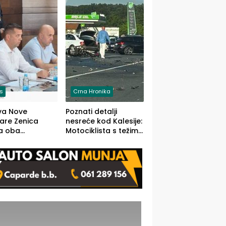
O)
is
Crna Hronika
va Nove
Poznati detalji
zare Zenica
nesreće kod Kalesije:
a oba
Motociklista s težim,
dloga Vlade
dvoje vozača s
Ustrajni da je
lakšim povredama
j jedino rješenje