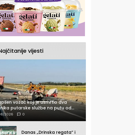
Najčitanije vijesti
pšen vozač koji je usmrtio dva
nika putarske službe na putu od
nice prema Šapcu (FOTO)
08/2026
0
Danas „Drinska regata“ i