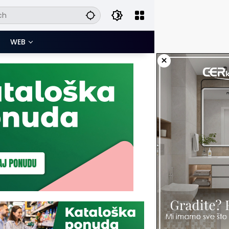
WEB
×