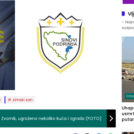
Vi
– Najno
susjed
Crna
a
zimski san
Uhapš
usmrt
 Zvornik, ugroženo nekoliko kuća i zgrada (FOTO)
putar
putu 
prem