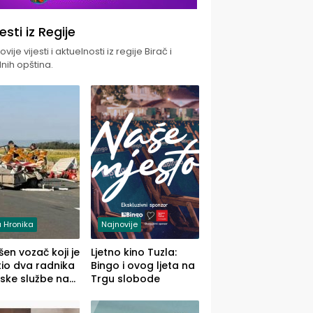
jesti iz Regije
vije vijesti i aktuelnosti iz regije Birač i
nih opština.
 Hronika
Najnovije
en vozač koji je
Ljetno kino Tuzla:
io dva radnika
Bingo i ovog ljeta na
ske službe na
Trgu slobode
od Loznice
a Šapcu