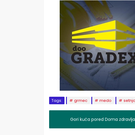
Tags:
grmec
medo
setnj
Gori kuća pored Doma zdravlja