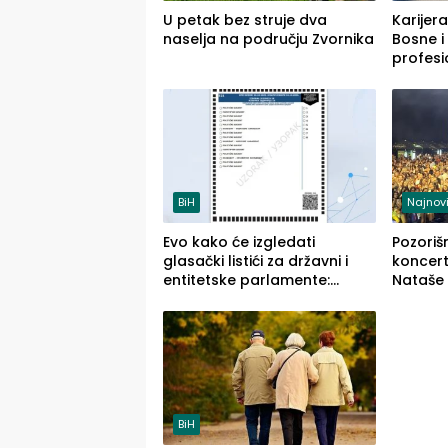
U petak bez struje dva
Karijera
naselja na području Zvornika
Bosne i
profesi
savrem
služba
BiH
Najnovi
Evo kako će izgledati
Pozoriš
glasački listići za državni i
koncerti
entitetske parlamente:
Nataše 
Najveće izmjene biće vidljive
četvrto
na njima
(FOTO)
BiH