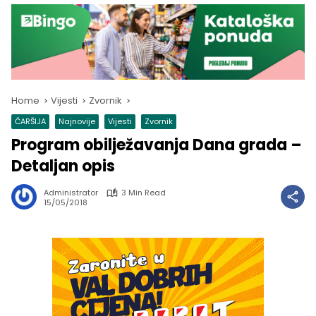
Home
Vijesti
Zvornik
ČARŠIJA
Najnovije
Vijesti
Zvornik
Program obilježavanja Dana grada –
Detaljan opis
Administrator
3 Min Read
15/05/2018