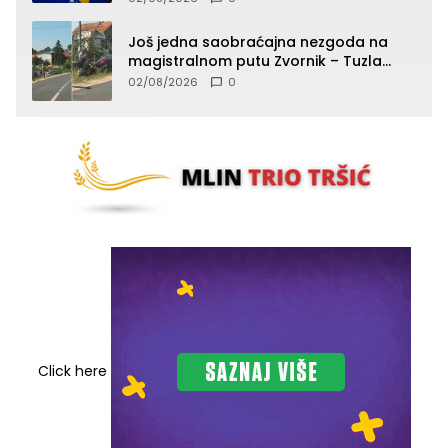
Još jedna saobraćajna nezgoda na
magistralnom putu Zvornik – Tuzla
(FOTO)
02/08/2026
0
Click here