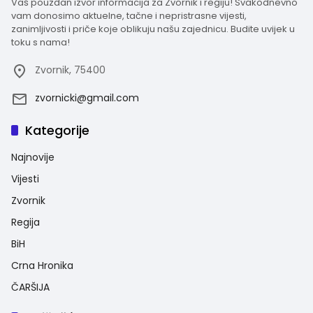
Vaš pouzdan izvor informacija za Zvornik i regiju! Svakodnevno
vam donosimo aktuelne, tačne i nepristrasne vijesti,
zanimljivosti i priče koje oblikuju našu zajednicu. Budite uvijek u
toku s nama!
Zvornik, 75400
zvornicki@gmail.com
Kategorije
Najnovije
Vijesti
Zvornik
Regija
BiH
Crna Hronika
ČARŠIJA