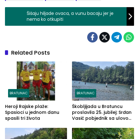
Šišaju hiljade ovaca, a vunu bacaju jer je
nema ko otkupiti
Related Posts
BRATUNAC
BRATUNAC
Heroji Rajske plaže:
Škobljijada u Bratuncu
Spasioci u jednom danu
proslavila 25. jubilej: Srđan
spasili tri života
Vasić pobjednik sa ulovom
od 2.040 grama (FOTO)