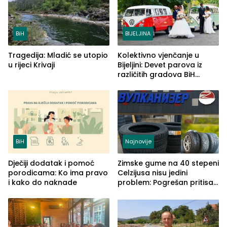
BiH
BIJELJINA
Tragedija: Mladić se utopio
Kolektivno vjenčanje u
u rijeci Krivaji
Bijeljini: Devet parova iz
različitih gradova BiH
izgovorilo sudbonosno da
BiH
Najnovije
Dječiji dodatak i pomoć
Zimske gume na 40 stepeni
porodicama: Ko ima pravo
Celzijusa nisu jedini
i kako do naknade
problem: Pogrešan pritisak
može biti mnogo opasniji