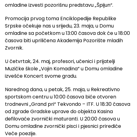
omladine izvesti pozorišnu predstavu „Špijun“.
Promocija prvog toma Enciklopedije Republike
Srpske očekuje nas u srijedu, 23. maja, u Domu
omladine sa početkom u 13:00 časova dok će u 18:00
časova biti upriličena Akademija Pozorište mladih
Zvornik.
U četvrtak, 24. maj, profesori, učenici i prijatelji
Muzičke škole „Vojin Komadina“ u Domu omladine
izvešće Koncert svome gradu.
Narednog dana, u petak, 25. maja, u Rekreativno
sportskom centru u 10:00 časova biće otvoren
trodnevni „Grand pri“ Tekvondo – ITF. U 18:30 časova
od zgrade Gradske uprave do objekta Kasina
defilovaće zvornički maturanti. U 20:00 časova u
Domu omladine zvornički pisci i pjesnici prirediće
Veče poezije.