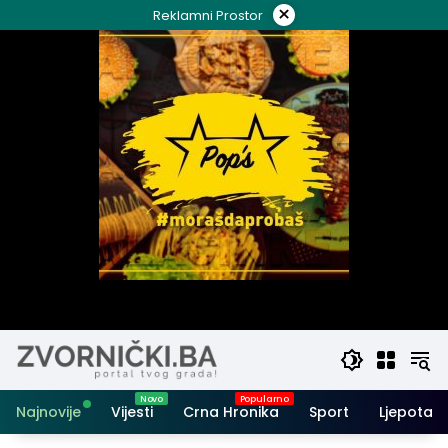
Skip
×
Reklamni Prostor
to
content
Najnovije
Vijesti
Crna Hronika
Sport
Ljepota i 