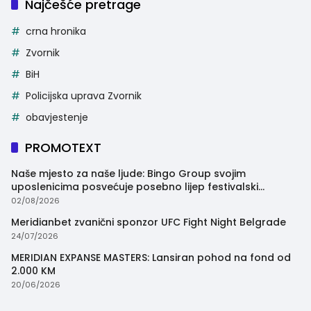
Najčešće pretrage
crna hronika
Zvornik
BiH
Policijska uprava Zvornik
obavjestenje
PROMOTEXT
Naše mjesto za naše ljude: Bingo Group svojim
uposlenicima posvećuje posebno lijep festivalski
trenutak
02/08/2026
Meridianbet zvanični sponzor UFC Fight Night Belgrade
24/07/2026
MERIDIAN EXPANSE MASTERS: Lansiran pohod na fond od
2.000 KM
20/06/2026