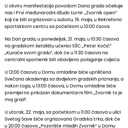
U okviru manifestacija povodom Dana grada očekuje
nas i Prvi međunarodni džudo turnir „Zvornik open“
koji će biti orgnizovan u subotu, 19. maja, u Rekretivno
sportskkom centru sa početkom u 10:00 čsova.
Na Dan grada, u ponedeljak, 21. maja, u 10:30 časova
na gradskom šetalištu učenici SŠC „Petar Kočić“
„Kuvaće svom gradu“, dok će u 11:30 časova na
centralni spomenik biti obavljeno polaganje cvijeća.
U 12:00 časova u Domu omladine biće upriličena
Svečana akademija sa dodjelom gradskih priznanja, a
nakon toga, u 13:00 časova, u Domu omladine biće
premijerno prikazan dokumentarni film „Zvornik to je
moj grad“.
U utorak, 22. maja, sa početkom u 11:00 časova u ulici
Svetog Save biće orgnizovana Gradska trka, dok će
u 20:00 časova „Pozorište mladih Zvornik“ u Domu