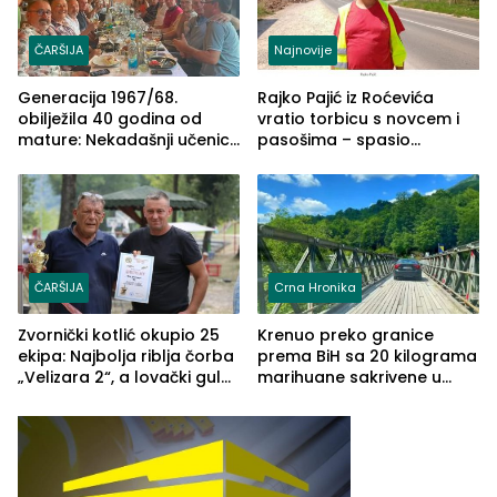
ČARŠIJA
Najnovije
Generacija 1967/68.
Rajko Pajić iz Roćevića
obilježila 40 godina od
vratio torbicu s novcem i
mature: Nekadašnji učenici
pasošima – spasio
TŠC-a okupili se u Zvorniku
porodično ljetovanje u
(FOTO)
Grčkoj
ČARŠIJA
Crna Hronika
Zvornički kotlić okupio 25
Krenuo preko granice
ekipa: Najbolja riblja čorba
prema BiH sa 20 kilograma
„Velizara 2“, a lovački gulaš
marihuane sakrivene u
„Red i Zaprska“ (FOTO)
automobilu