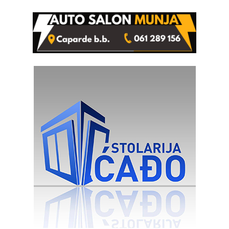
izgovorilo sudbonosno da
automobilu