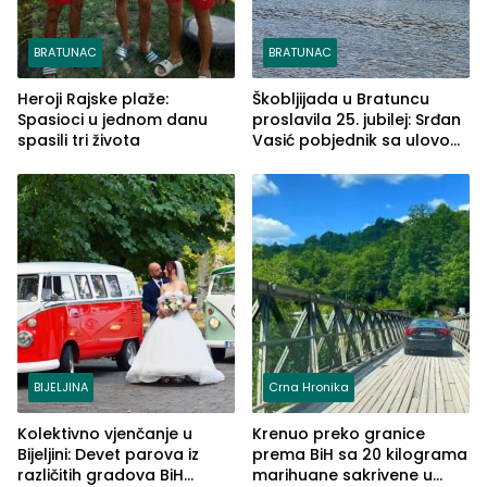
BRATUNAC
BRATUNAC
Heroji Rajske plaže:
Škobljijada u Bratuncu
Spasioci u jednom danu
proslavila 25. jubilej: Srđan
spasili tri života
Vasić pobjednik sa ulovom
od 2.040 grama (FOTO)
BIJELJINA
Crna Hronika
Kolektivno vjenčanje u
Krenuo preko granice
Bijeljini: Devet parova iz
prema BiH sa 20 kilograma
različitih gradova BiH
marihuane sakrivene u