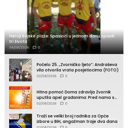
Heroji Rajske plaže: Spasioci u jednom danu spasili
tri života
09/08/2026
0
Počelo 25. „Zvorničko ljeto“: Andraševa
vila otvorila vrata posjetiocima (FOTO)
02/08/2026
0
Hitna pomoć Doma zdravlja Zvornik
uputila apel građanima: Pred nama su
temperature do 40°C, oprez zbog
02/08/2026
0
toplotnog udara
Traži se veliki broj radnika za Opće
izbore u BiH, angažman traje dva dana
02/08/2026
0