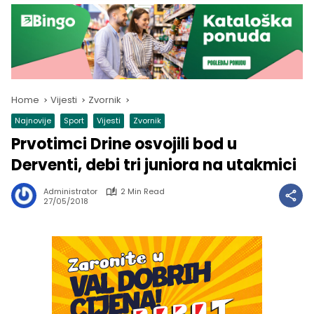
Home
Vijesti
Zvornik
Najnovije
Sport
Vijesti
Zvornik
Prvotimci Drine osvojili bod u
Derventi, debi tri juniora na utakmici
Administrator
2 Min Read
27/05/2018