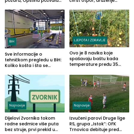
požara, Opština pozvala
čvrst otpor, druženje
na smirivanje tenzija
nastavljeno uz obalu
jezera
LJEPOTA I ZDRAVLJE
BiH
Ovo je 8 navika koje
Sve informacije o
spašavaju baštu kada
tehničkom pregledu u BiH:
temperature pređu 35
Koliko košta i šta se
stepeni
pregleda
Najnovije
Najnovije
Dijelovi Zvornika tokom
Izvučeni parovi Druge lige
radne sedmice više puta
RS, grupa „Istok“: OFK
bez struje, prvi prekid u
Trnovica debituje pred