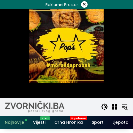
Skip
×
Reklamni Prostor
to
content
Najnovije
Vijesti
Crna Hronika
Sport
Ljepota i 