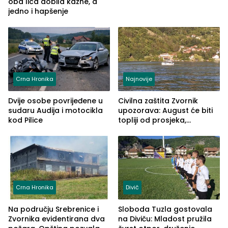
oba lica dobila kazne, a
jedno i hapšenje
Crna Hronika
Najnovije
Dvije osobe povrijeđene u
Civilna zaštita Zvornik
sudaru Audija i motocikla
upozorava: August će biti
kod Pilice
topliji od prosjeka,
povećan rizik od požara i
nestašice vode
Crna Hronika
Divič
Na području Srebrenice i
Sloboda Tuzla gostovala
Zvornika evidentirana dva
na Diviču: Mladost pružila