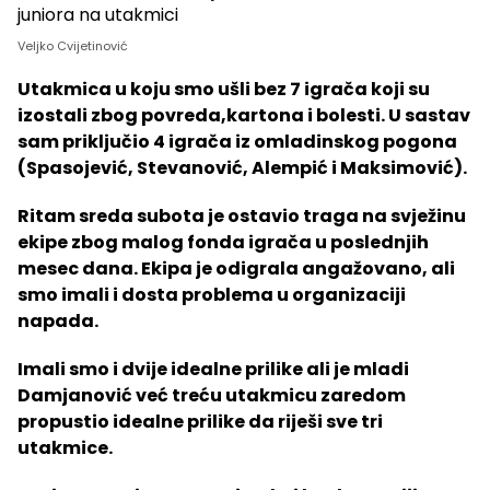
Veljko Cvijetinović
Utakmica u koju smo ušli bez 7 igrača koji su
izostali zbog povreda,kartona i bolesti. U sastav
sam priključio 4 igrača iz omladinskog pogona
(Spasojević, Stevanović, Alempić i Maksimović).
Ritam sreda subota je ostavio traga na svježinu
ekipe zbog malog fonda igrača u poslednjih
mesec dana. Ekipa je odigrala angažovano, ali
smo imali i dosta problema u organizaciji
napada.
Imali smo i dvije idealne prilike ali je mladi
Damjanović već treću utakmicu zaredom
propustio idealne prilike da riješi sve tri
utakmice.