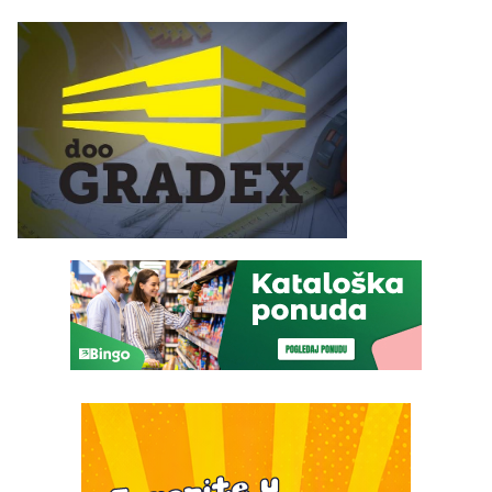
ponedjeljak
domaćim navijačima protiv
Drine HE