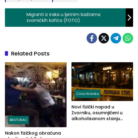
Migranti iz Iraka u ljetnim baštama
zvorničkih kafića (FOTO)
Related Posts
Crna Hronika
Novi fizički napad u
Zvorniku, osumnjičeni u
alkoholisanom stanju
BRATUNAC
udario drugo lice i razbio
telefon
Nakon fizičkog obračuna