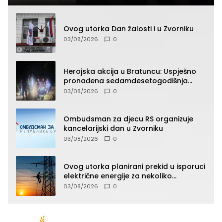
Ovog utorka Dan žalosti i u Zvorniku
03/08/2026
0
Herojska akcija u Bratuncu: Uspješno
pronađena sedamdesetogodišnja
Ivanka Lazić, rodom iz Kravice.
03/08/2026
0
Ombudsman za djecu RS organizuje
kancelarijski dan u Zvorniku
03/08/2026
0
Ovog utorka planirani prekid u isporuci
električne energije za nekoliko
zvorničkih naselja
03/08/2026
0