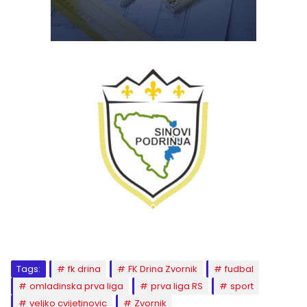
Tags:
fk drina
FK Drina Zvornik
fudbal
omladinska prva liga
prva liga RS
sport
veljko cvijetinovic
Zvornik