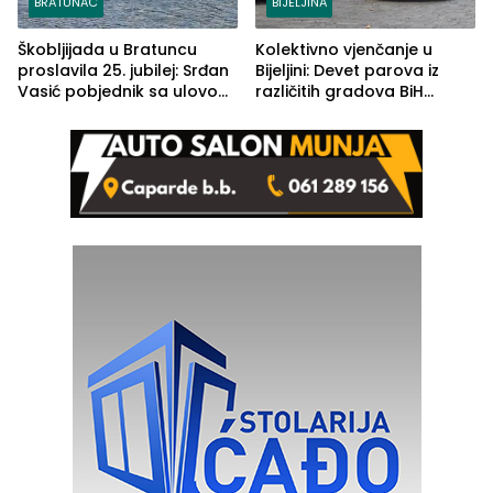
BRATUNAC
BIJELJINA
Škobljijada u Bratuncu
Kolektivno vjenčanje u
proslavila 25. jubilej: Srđan
Bijeljini: Devet parova iz
Vasić pobjednik sa ulovom
različitih gradova BiH
od 2.040 grama (FOTO)
izgovorilo sudbonosno da