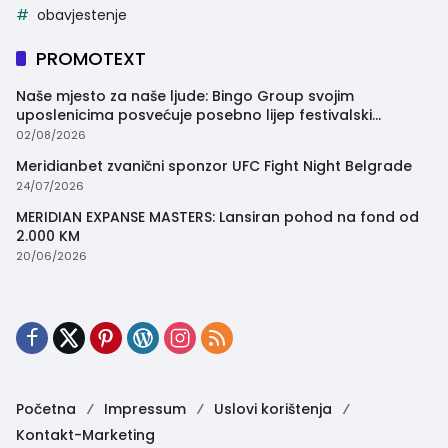
obavjestenje
PROMOTEXT
Naše mjesto za naše ljude: Bingo Group svojim
uposlenicima posvećuje posebno lijep festivalski
trenutak
02/08/2026
Meridianbet zvanični sponzor UFC Fight Night Belgrade
24/07/2026
MERIDIAN EXPANSE MASTERS: Lansiran pohod na fond od
2.000 KM
20/06/2026
Početna
Impressum
Uslovi korištenja
Kontakt-Marketing