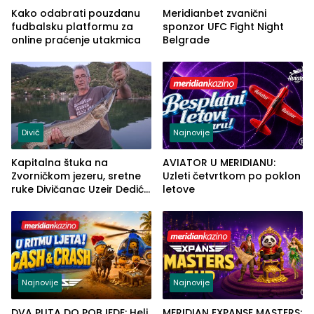
Kako odabrati pouzdanu
Meridianbet zvanični
fudbalsku platformu za
sponzor UFC Fight Night
online praćenje utakmica
Belgrade
Divič
Najnovije
Kapitalna štuka na
AVIATOR U MERIDIANU:
Zvorničkom jezeru, sretne
Uzleti četvrtkom po poklon
ruke Divičanac Uzeir Dedić
letove
”Gele” (FOTO)
Najnovije
Najnovije
DVA PUTA DO POBJEDE: Heli
MERIDIAN EXPANSE MASTERS: