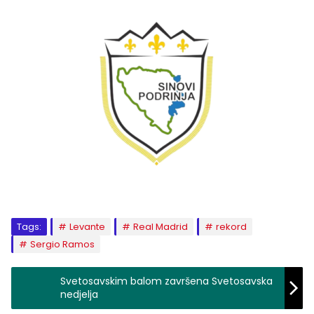
Tags:
Levante
Real Madrid
rekord
Sergio Ramos
Svetosavskim balom završena Svetosavska
nedjelja