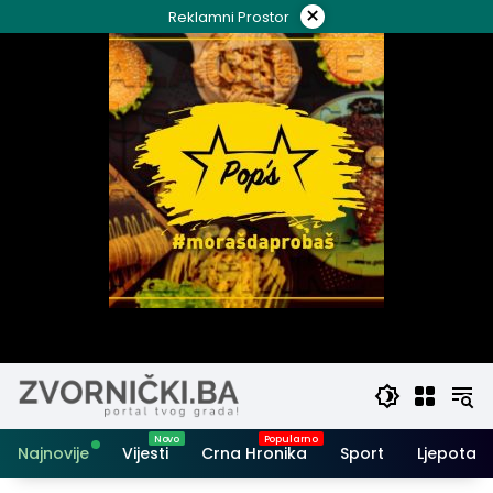
Skip
×
Reklamni Prostor
to
content
Najnovije
Vijesti
Crna Hronika
Sport
Ljepota i 