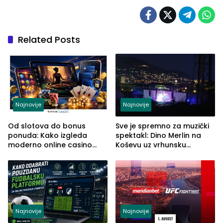
Related Posts
Najnovije
Najnovije
Od slotova do bonus
Sve je spremno za muzički
ponuda: Kako izgleda
spektakl: Dino Merlin na
moderno online casino
Koševu uz vrhunsku
iskustvo
produkciju i stroge mjere
sigurnosti
Najnovije
Najnovije