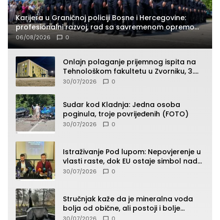
Karijera u Graničnoj policiji Bosne i Hercegovine:
profesionalni razvoj, rad sa savremenom opremom
i služba građanima
06/08/2026
0
Onlajn polaganje prijemnog ispita na
Tehnološkom fakultetu u Zvorniku, 3.
septembra u 9.00 časova
30/07/2026
0
Sudar kod Kladnja: Jedna osoba
poginula, troje povrijeđenih (FOTO)
30/07/2026
0
Istraživanje Pod lupom: Nepovjerenje u
vlasti raste, dok EU ostaje simbol nade
građana
30/07/2026
0
Stručnjak kaže da je mineralna voda
bolja od obične, ali postoji i bolje
rješenje
30/07/2026
0