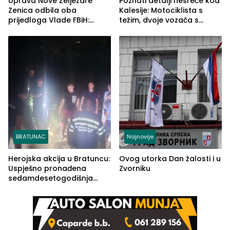
Uprava Nove Željezare
Poznati detalji nesreće kod
Zenica odbila oba
Kalesije: Motociklista s
prijedloga Vlade FBiH:
težim, dvoje vozača s
Ustrajni da je stečaj jedino
lakšim povredama
rješenje
BRATUNAC
Najnovije
Herojska akcija u Bratuncu:
Ovog utorka Dan žalosti i u
Uspješno pronađena
Zvorniku
sedamdesetogodišnja
Ivanka Lazić, rodom iz
Kravice.