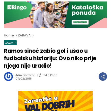
Home
ZABAVA
ZABAVA
Ramos sinoć zabio gol i ušao u
fudbalsku historiju: Ovo niko prije
njega nije uradio!
Administrator
1 Min Read
04/02/2018