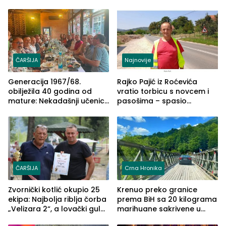
može biti mnogo opasniji
ČARŠIJA
Najnovije
Generacija 1967/68.
Rajko Pajić iz Roćevića
obilježila 40 godina od
vratio torbicu s novcem i
mature: Nekadašnji učenici
pasošima – spasio
TŠC-a okupili se u Zvorniku
porodično ljetovanje u
(FOTO)
Grčkoj
ČARŠIJA
Crna Hronika
Zvornički kotlić okupio 25
Krenuo preko granice
ekipa: Najbolja riblja čorba
prema BiH sa 20 kilograma
„Velizara 2“, a lovački gulaš
marihuane sakrivene u
„Red i Zaprska“ (FOTO)
automobilu