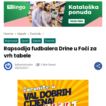
Home
Vijesti
Zvornik
Najnovije
Sport
Vijesti
Zvornik
Rapsodija fudbalera Drine u Foči za
vrh tabele
Administrator
3 Min Read
05/11/2017