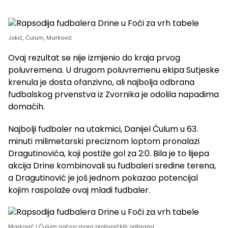
Jokić, Ćulum, Marković
Ovaj rezultat se nije izmjenio do kraja prvog
poluvremena. U drugom poluvremenu ekipa Sutjeske
krenula je dosta ofanzivno, ali najbolja odbrana
fudbalskog prvenstva iz Zvornika je odolila napadima
domaćih.
Najbolji fudbaler na utakmici, Danijel Ćulum u 63.
minuti milimetarski preciznom loptom pronalazi
Dragutinovića, koji postiže gol za 2:0. Bila je to lijepa
akcija Drine kombinovali su fudbaleri sredine terena,
a Dragutinović je još jednom pokazao potencijal
kojim raspolaže ovaj mladi fudbaler.
Marković i Ćulum noćna mora protivničkih odbrana