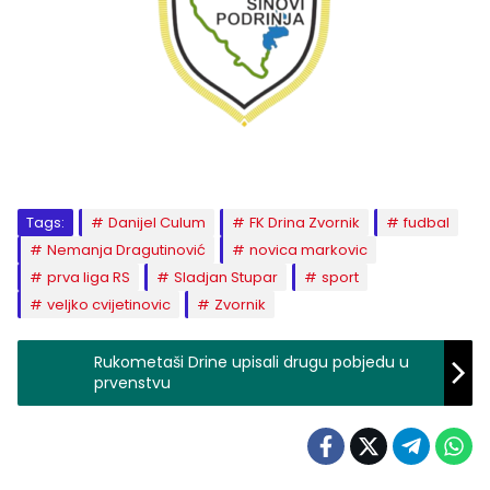
Tags:
Danijel Culum
FK Drina Zvornik
fudbal
Nemanja Dragutinović
novica markovic
prva liga RS
Sladjan Stupar
sport
veljko cvijetinovic
Zvornik
Rukometaši Drine upisali drugu pobjedu u
prvenstvu