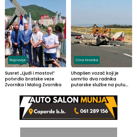
Najnovije
Crna Hronika
Susret „Ljudi i mostovi“
Uhapšen vozač koji je
potvrdio bratske veze
usmrtio dva radnika
Zvornika i Malog Zvornika
putarske službe na putu
od Loznice prema Šapcu
(FOTO)