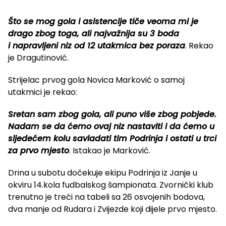
Što se mog gola i asistencije tiče veoma mi je
drago zbog toga, ali najvažnija su 3 boda
i napravljeni niz od 12 utakmica bez poraza
. Rekao
je Dragutinović.
Strijelac prvog gola Novica Marković o samoj
utakmici je rekao:
Sretan sam zbog gola, ali puno više zbog pobjede.
Nadam se da ćemo ovaj niz nastaviti i da ćemo u
sljedećem kolu savladati tim Podrinja i ostati u trci
za prvo mjesto
. Istakao je Marković.
Drina u subotu dočekuje ekipu Podrinja iz Janje u
okviru 14.kola fudbalskog šampionata. Zvornički klub
trenutno je treći na tabeli sa 26 osvojenih bodova,
dva manje od Rudara i Zvijezde koji dijele prvo mjesto.