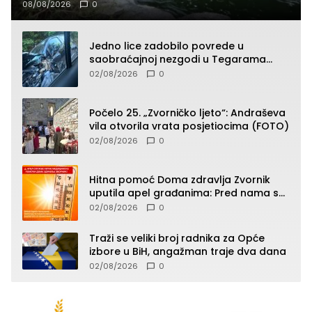
08/08/2026
0
Jedno lice zadobilo povrede u
saobraćajnoj nezgodi u Tegarama
(FOTO)
02/08/2026
0
Počelo 25. „Zvorničko ljeto“: Andraševa
vila otvorila vrata posjetiocima (FOTO)
02/08/2026
0
Hitna pomoć Doma zdravlja Zvornik
uputila apel građanima: Pred nama su
temperature do 40°C, oprez zbog
02/08/2026
0
toplotnog udara
Traži se veliki broj radnika za Opće
izbore u BiH, angažman traje dva dana
02/08/2026
0