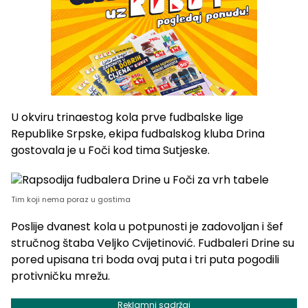
U okviru trinaestog kola prve fudbalske lige
Republike Srpske, ekipa fudbalskog kluba Drina
gostovala je u Foči kod tima Sutjeske.
Tim koji nema poraz u gostima
Poslije dvanest kola u potpunosti je zadovoljan i šef
stručnog štaba Veljko Cvijetinović. Fudbaleri Drine su
pored upisana tri boda ovaj puta i tri puta pogodili
protivničku mrežu.
Reklamni sadržaj