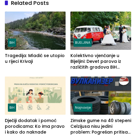
Related Posts
BiH
BIJELJINA
Tragedija: Mladić se utopio
Kolektivno vjenčanje u
u rijeci Krivaji
Bijeljini: Devet parova iz
različitih gradova BiH
izgovorilo sudbonosno da
BiH
Najnovije
Dječiji dodatak i pomoć
Zimske gume na 40 stepeni
porodicama: Ko ima pravo
Celzijusa nisu jedini
i kako do naknade
problem: Pogrešan pritisak