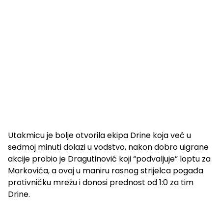
Utakmicu je bolje otvorila ekipa Drine koja već u
sedmoj minuti dolazi u vodstvo, nakon dobro uigrane
akcije probio je Dragutinović koji “podvaljuje” loptu za
Markovića, a ovaj u maniru rasnog strijelca pogađa
protivničku mrežu i donosi prednost od 1:0 za tim
Drine.