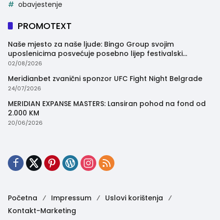
obavjestenje
PROMOTEXT
Naše mjesto za naše ljude: Bingo Group svojim
uposlenicima posvećuje posebno lijep festivalski
trenutak
02/08/2026
Meridianbet zvanični sponzor UFC Fight Night Belgrade
24/07/2026
MERIDIAN EXPANSE MASTERS: Lansiran pohod na fond od
2.000 KM
20/06/2026
Početna
Impressum
Uslovi korištenja
Kontakt-Marketing