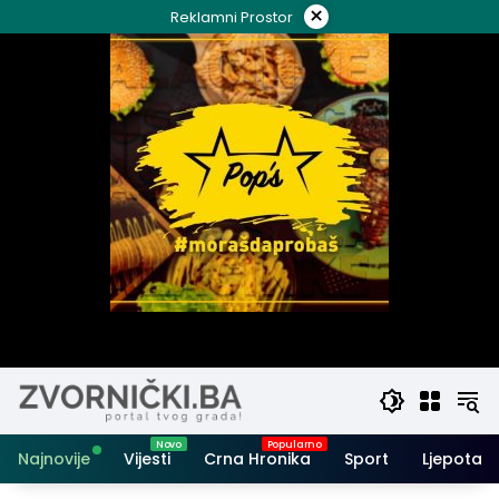
Skip
×
Reklamni Prostor
to
content
Najnovije
Vijesti
Crna Hronika
Sport
Ljepota i 