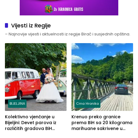
Vijesti iz Regije
– Najnovije vijesti i aktuelnosti iz regije Birač i susjednih opština.
BIJELJINA
Crna Hronika
Kolektivno vjenčanje u
Krenuo preko granice
Bijeljini: Devet parova iz
prema BiH sa 20 kilograma
različitih gradova BiH
marihuane sakrivene u
izgovorilo sudbonosno da
automobilu