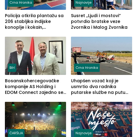
Crna Hronika
Najnovije
Policija otkrila plantažu sa
Susret „Ljudi i mostovi“
206 stabljika indijske
potvrdio bratske veze
konoplje i kokain,
Zvornika i Malog Zvornika
uhapšena jedna osoba
(FOTO)
BiH
Crna Hronika
Bosanskohercegovačke
Uhapšen vozač koji je
kompanije AS Holding i
usmrtio dva radnika
EDOM Connect zajedno se
putarske službe na putu
šire na tržište Maroka
od Loznice prema Šapcu
(FOTO)
ČARŠIJA
Najnovije