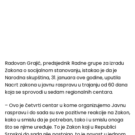
Radovan Grajić, predsjednik Radne grupe za izradu
Zakona o socijalnom stanovanju, istakao je da je
Narodna skupština, 31. januara ove godine, uputila
Nacrt zakona u javnu raspravu u trajanju od 60 dana
koja se sprovodi u sedam regionalnih centara.
– Ovo je četvrti centar u kome organizujemo Javnu
raspravu i do sada su sve pozitivne reakcije na Zakon,
kako u smislu da je potreban, tako i u smislu onoga
što se njime uređuje. To je Zakon koji u Republici
Srpskoj do sada nije postojao, to je novost u jednom