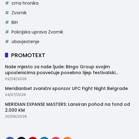
crna hronika
Zvornik
BiH
Policijska uprava Zvornik
obavjestenje
PROMOTEXT
Naše mjesto za naše ljude: Bingo Group svojim
uposlenicima posvećuje posebno lijep festivalski
trenutak
02/08/2026
Meridianbet zvanični sponzor UFC Fight Night Belgrade
24/07/2026
MERIDIAN EXPANSE MASTERS: Lansiran pohod na fond od
2.000 KM
20/06/2026