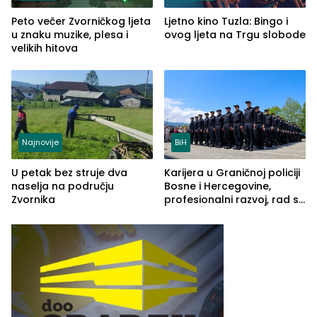
Peto večer Zvorničkog ljeta
Ljetno kino Tuzla: Bingo i
u znaku muzike, plesa i
ovog ljeta na Trgu slobode
velikih hitova
Najnovije
BiH
U petak bez struje dva
Karijera u Graničnoj policiji
naselja na području
Bosne i Hercegovine,
Zvornika
profesionalni razvoj, rad sa
savremenom opremom i
služba građanima