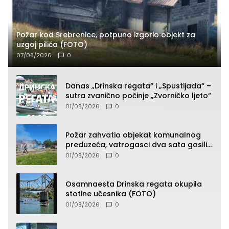
Požar kod Srebrenice, potpuno izgorio objekt za
uzgoj pilića (FOTO)
07/08/2026
0
Danas „Drinska regata“ i „Spustijada“ –
sutra zvanično počinje „Zvorničko ljeto“
01/08/2026
0
Požar zahvatio objekat komunalnog
preduzeća, vatrogasci dva sata gasili
vatru (FOTO)
01/08/2026
0
Osamnaesta Drinska regata okupila
stotine učesnika (FOTO)
01/08/2026
0