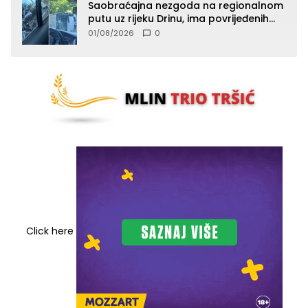
Saobraćajna nezgoda na regionalnom
putu uz rijeku Drinu, ima povrijeđenih
lica (FOTO)
01/08/2026
0
Click here