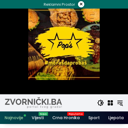
Skip
×
Reklamni Prostor
to
content
Najnovije
Vijesti
Crna Hronika
Sport
Ljepota i 