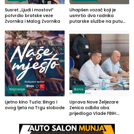
Susret „Ljudi i mostovi“
Uhapšen vozač koji je
potvrdio bratske veze
usmrtio dva radnika
Zvornika i Malog Zvornika
putarske službe na putu
od Loznice prema Šapcu
(FOTO)
Najnovije
Biznis
Ljetno kino Tuzla: Bingo i
Uprava Nove Željezare
ovog ljeta na Trgu slobode
Zenica odbila oba
prijedloga Vlade FBiH:
Ustrajni da je stečaj jedino
rješenje