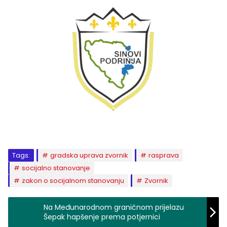
Tags:
gradska uprava zvornik
rasprava
socijalno stanovanje
zakon o socijalnom stanovanju
Zvornik
Na Međunarodnom graničnom prijelazu
Šepak hapšenje prema potjernici