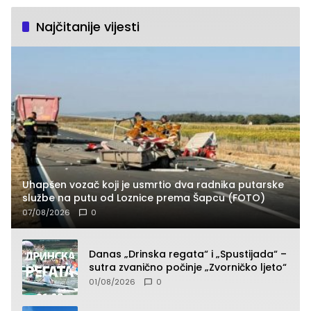
Najčitanije vijesti
Uhapšen vozač koji je usmrtio dva radnika putarske
službe na putu od Loznice prema Šapcu (FOTO)
07/08/2026
0
Danas „Drinska regata“ i „Spustijada“ –
sutra zvanično počinje „Zvorničko ljeto“
01/08/2026
0