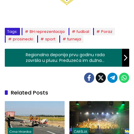
Tags:
BH reprezentacija
fudbal
Poraz
prosinecki
sport
turneja
Regionalna deponija prvu godinu rada
završila u plusu: Preduzeća im dužna
339.000 KM
Related Posts
Crna Hronika
ČARŠIJA