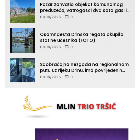
Požar zahvatio objekat komunalnog
preduzeća, vatrogasci dva sata gasili
vatru (FOTO)
01/08/2026
0
Osamnaesta Drinska regata okupila
stotine učesnika (FOTO)
01/08/2026
0
Saobraćajna nezgoda na regionalnom
putu uz rijeku Drinu, ima povrijeđenih
lica (FOTO)
01/08/2026
0