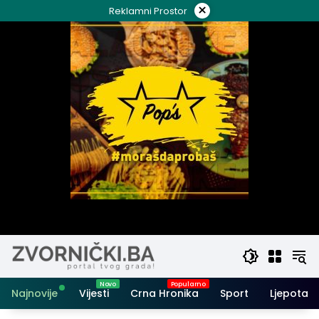
Skip
×
Reklamni Prostor
to
content
Najnovije
Vijesti
Crna Hronika
Sport
Ljepota i 