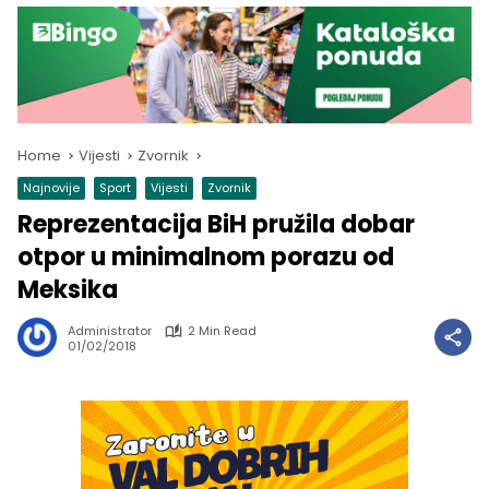
Home
Vijesti
Zvornik
Najnovije
Sport
Vijesti
Zvornik
Reprezentacija BiH pružila dobar
otpor u minimalnom porazu od
Meksika
Administrator
2 Min Read
01/02/2018