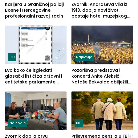
Karijera u Graničnoj policiji
Zvornik: Andraševa vila iz
Bosne i Hercegovine,
1913. dobija novi život,
profesionalni razvoj, rad sa
postaje hotel muzejskog
savremenom opremom i
tipa
služba građanima
BiH
Najnovije
Evo kako će izgledati
Pozorišna predstava i
glasački listići za državni i
koncerti Anite Aleksić i
entitetske parlamente:
Nataše Bekvalac obilježili
Najveće izmjene biće
četvrto veče Zvorničkog
vidljive na njima
ljeta (FOTO)
Najnovije
BiH
Zvornik dobija prvu
Prijevremena penzija u FBiH: