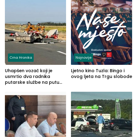
Crna Hronika
Najnovije
Uhapšen vozač koji je
Ljetno kino Tuzla: Bingo i
usmrtio dva radnika
ovog ljeta na Trgu slobode
putarske službe na putu
od Loznice prema Šapcu
(FOTO)