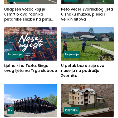
Uhapšen vozač koji je
Peto večer Zvorničkog ljeta
usmrtio dva radnika
u znaku muzike, plesa i
putarske službe na putu
velikih hitova
od Loznice prema Šapcu
(FOTO)
Najnovije
Najnovije
Ljetno kino Tuzla: Bingo i
U petak bez struje dva
ovog ljeta na Trgu slobode
naselja na području
Zvornika
BiH
KULTURA