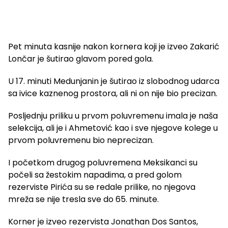
Pet minuta kasnije nakon kornera koji je izveo Zakarić
Lončar je šutirao glavom pored gola.
U 17. minuti Medunjanin je šutirao iz slobodnog udarca
sa ivice kaznenog prostora, ali ni on nije bio precizan.
Posljednju priliku u prvom poluvremenu imala je naša
selekcija, ali je i Ahmetović kao i sve njegove kolege u
prvom poluvremenu bio neprecizan.
I početkom drugog poluvremena Meksikanci su
počeli sa žestokim napadima, a pred golom
rezerviste Pirića su se redale prilike, no njegova
mreža se nije tresla sve do 65. minute.
Korner je izveo rezervista Jonathan Dos Santos,