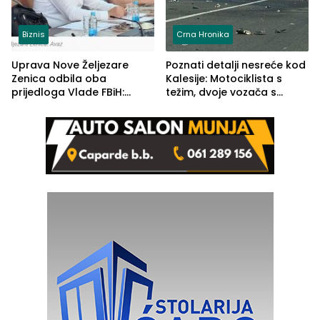
Biznis
Crna Hronika
Uprava Nove Željezare
Poznati detalji nesreće kod
Zenica odbila oba
Kalesije: Motociklista s
prijedloga Vlade FBiH:
težim, dvoje vozača s
Ustrajni da je stečaj jedino
lakšim povredama
rješenje