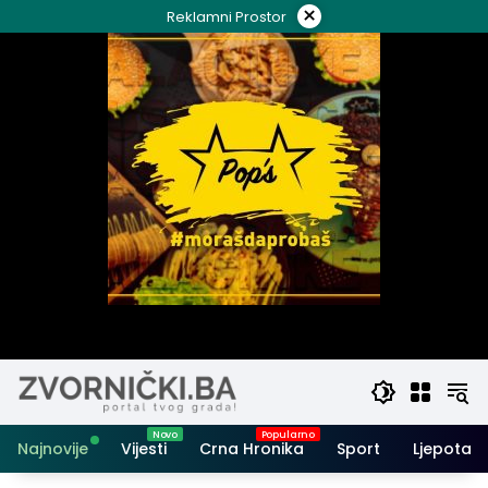
Skip
×
Reklamni Prostor
to
content
Najnovije
Vijesti
Crna Hronika
Sport
Ljepota i 