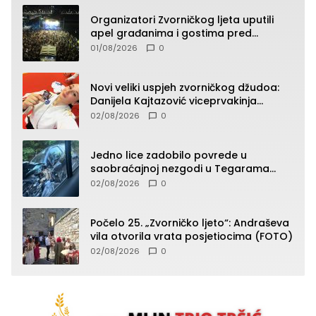
Organizatori Zvorničkog ljeta uputili
apel građanima i gostima pred
početak koncertnog programa
01/08/2026
0
Novi veliki uspjeh zvorničkog džudoa:
Danijela Kajtazović viceprvakinja
Balkana u seniorskoj konkurenciji
02/08/2026
0
Jedno lice zadobilo povrede u
saobraćajnoj nezgodi u Tegarama
(FOTO)
02/08/2026
0
Počelo 25. „Zvorničko ljeto“: Andraševa
vila otvorila vrata posjetiocima (FOTO)
02/08/2026
0