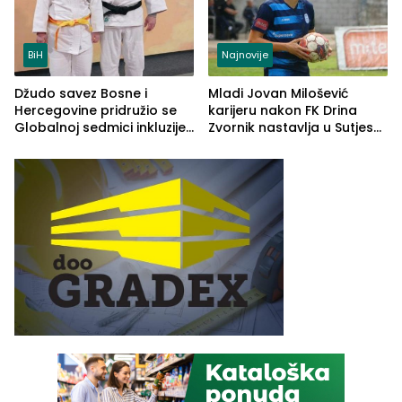
BiH
Najnovije
​Džudo savez Bosne i
Mladi Jovan Milošević
Hercegovine pridružio se
karijeru nakon FK Drina
Globalnoj sedmici inkluzije:
Zvornik nastavlja u Sutjesci
Adaptirani džudo otvara
iz Foče
vrata sporta za sve