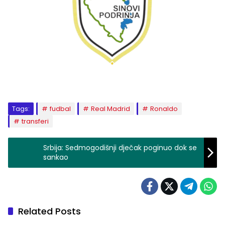
Tags:
fudbal
Real Madrid
Ronaldo
transferi
Srbija: Sedmogodišnji dječak poginuo dok se
sankao
Related Posts