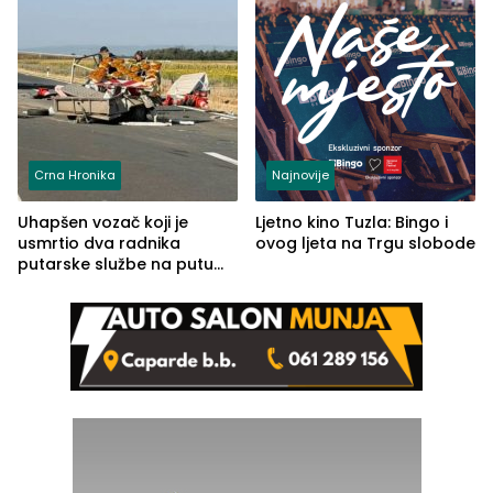
Crna Hronika
Najnovije
Uhapšen vozač koji je
Ljetno kino Tuzla: Bingo i
usmrtio dva radnika
ovog ljeta na Trgu slobode
putarske službe na putu
od Loznice prema Šapcu
(FOTO)