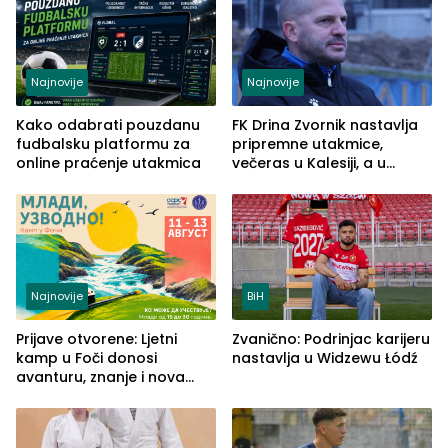
Najnovije
Najnovije
Kako odabrati pouzdanu
FK Drina Zvornik nastavlja
fudbalsku platformu za
pripremne utakmice,
online praćenje utakmica
večeras u Kalesiji, a u
subotu u Banovićima,
prvenstvo otvara na
Palama
Najnovije
BiH
Prijave otvorene: Ljetni
Zvanično: Podrinjac karijeru
kamp u Foči donosi
nastavlja u Widzewu Łódź
avanturu, znanje i nova
poznanstva