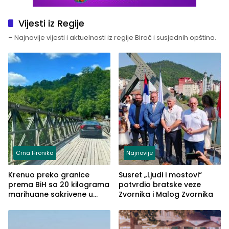
Vijesti iz Regije
– Najnovije vijesti i aktuelnosti iz regije Birač i susjednih opština.
Crna Hronika
Najnovije
Krenuo preko granice
Susret „Ljudi i mostovi“
prema BiH sa 20 kilograma
potvrdio bratske veze
marihuane sakrivene u
Zvornika i Malog Zvornika
automobilu