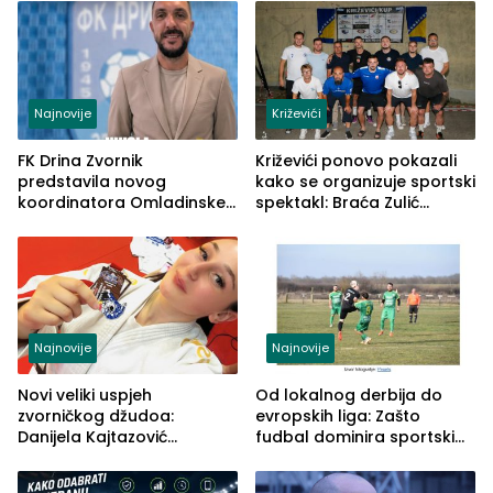
Najnovije
Križevići
FK Drina Zvornik
Križevići ponovo pokazali
predstavila novog
kako se organizuje sportski
koordinatora Omladinske
spektakl: Braća Zulić
škole
osvojila Križevići kup 2026
Najnovije
Najnovije
Novi veliki uspjeh
Od lokalnog derbija do
zvorničkog džudoa:
evropskih liga: Zašto
Danijela Kajtazović
fudbal dominira sportskim
viceprvakinja Balkana u
klađenjem
seniorskoj konkurenciji