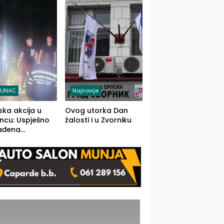
j jedino rješenje
TUNAC
Najnovije
ska akcija u
Ovog utorka Dan
ncu: Uspješno
žalosti i u Zvorniku
ađena
mdesetogodišnj
nka Lazić,
 iz Kravice.