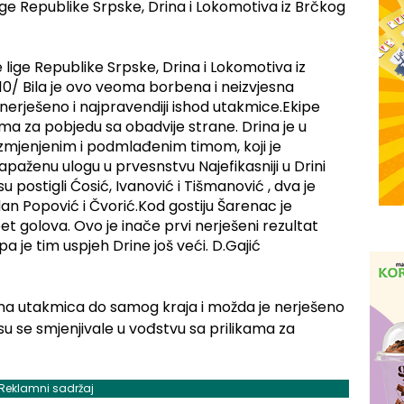
ige Republike Srpske, Drina i Lokomotiva iz Brčkog
sna utakmica do samog kraja i možda je nerješeno
 su se smjenjivale u vođstvu sa prilikama za
Reklamni sadržaj