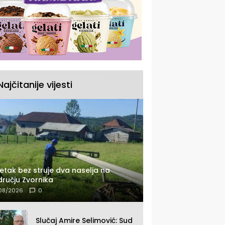
Najčitanije vijesti
etak bez struje dva naselja na
ručju Zvornika
08/2026
0
Slučaj Amire Selimović: Sud