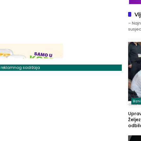
Vi
– Najno
susjed
j reklamnog sadržaja
Bizn
Upra
Želje
odbil
prije
FBiH: 