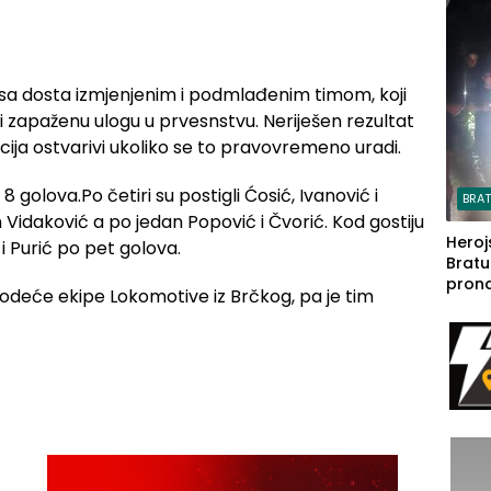
steča
 sa dosta izmjenjenim i podmlađenim timom, koji
ati zapaženu ulogu u prvesnstvu. Neriješen rezultat
cija ostvarivi ukoliko se to pravovremeno uradi.
a 8 golova.Po četiri su postigli Ćosić, Ivanović i
BRA
 Vidaković a po jedan Popović i Čvorić. Kod gostiju
Heroj
i Purić po pet golova.
Bratu
pron
 vodeće ekipe Lokomotive iz Brčkog, pa je tim
seda
a Iva
rodom