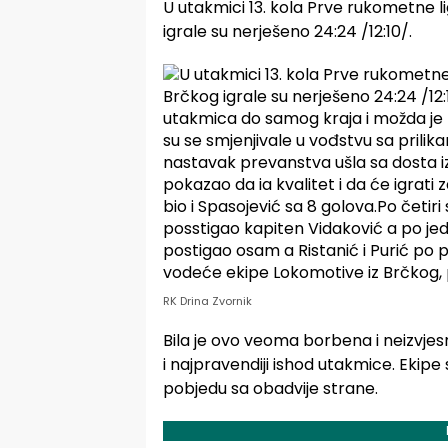
U utakmici 13. kola Prve rukometne l
igrale su nerješeno 24:24 /12:10/.
RK Drina Zvornik
Bila je ovo veoma borbena i neizvje
i najpravendiji ishod utakmice. Ekipe
pobjedu sa obadvije strane.