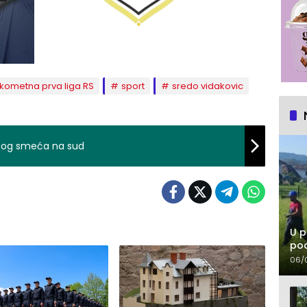
kometna prva liga RS
sport
sredo vidakovic
bog smeća na sud
U p
pod
06/