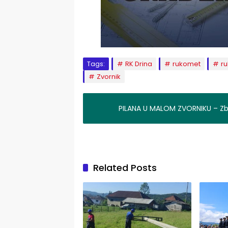
Tags:
RK Drina
rukomet
ru
Zvornik
PILANA U MALOM ZVORNIKU – Z
Related Posts