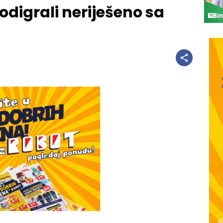
digrali neriješeno sa