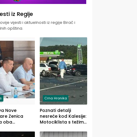
jesti iz Regije
vije vijesti i aktuelnosti iz regije Birač i
nih opština.
is
Crna Hronika
va Nove
Poznati detalji
zare Zenica
nesreće kod Kalesije:
a oba
Motociklista s težim,
dloga Vlade
dvoje vozača s
Ustrajni da je
lakšim povredama