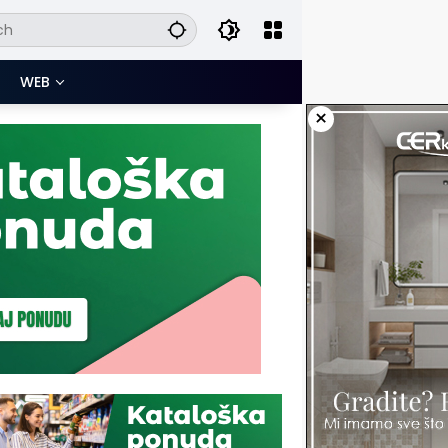
WEB
×