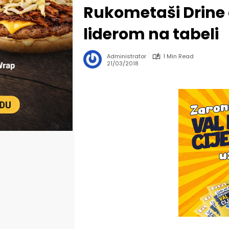
Rukometaši Drine o
liderom na tabeli
Administrator
1 Min Read
21/03/2018