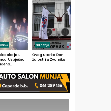
j jedino rješenje
TUNAC
Najnovije
ska akcija u
Ovog utorka Dan
ncu: Uspješno
žalosti i u Zvorniku
ađena
mdesetogodišnj
nka Lazić,
 iz Kravice.