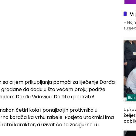
Vi
– Najno
susjed
 sa ciljem prikupljanja pomoći za liječenje Đorđa
aju građane da dođu u što većem broju, podrže
dom Dorđu Vidoviću. Dođite i podržite!
Bizn
akon četiri kola i ponajboljih protivnika u
Upra
Želje
gurno korača ka vrhu tabele. Posjeta utakmici ima
odbil
ratni karakter, a uživat će ta zasigurno i u
prije
FBiH: 