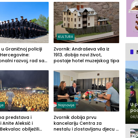
KULTURA
 u Graničnoj policiji
Zvornik: Andraševa vila iz
 Hercegovine:
1913. dobija novi život,
onalni razvoj, rad sa
postaje hotel muzejskog tipa
enom opremom i
 građanima
U p
je
Najnovije
pod
na predstava i
Zvornik dobija prvu
06/
 Anite Aleksić i
kancelariju Centra za
Bekvalac obilježili
nestalu i zlostavljanu djecu u
 veče Zvorničkog ljeta
RS-u