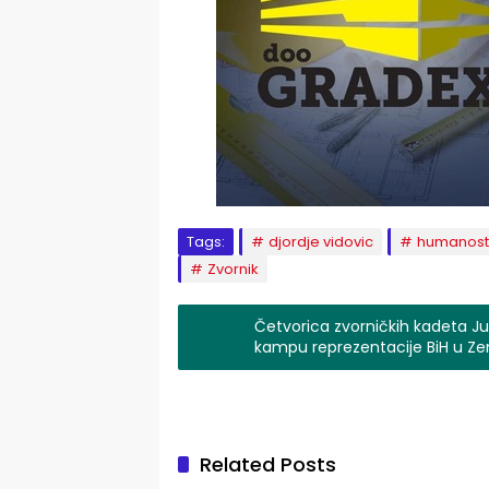
Tags:
djordje vidovic
humanost
Zvornik
Četvorica zvorničkih kadeta Jun
kampu reprezentacije BiH u Zen
Related Posts