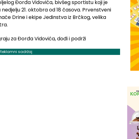
jelog Đorđa Vidovića, bivšeg sportistu koji je
 nedjelju 21. oktobra od 18 časova. Prvenstveni
aće Drine i ekipe Jedinstva iz Brčkog, velika
ra.
Reklamni sadržaj