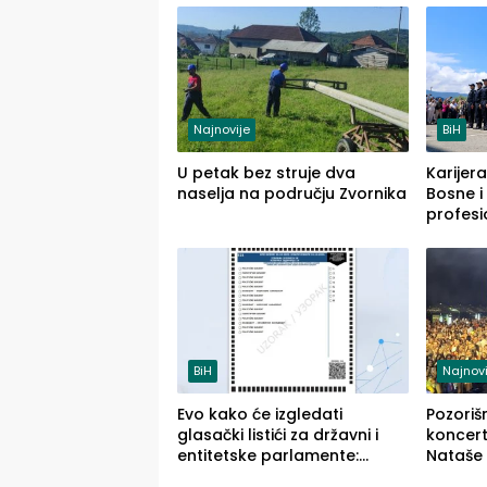
Najnovije
BiH
U petak bez struje dva
Karijera
naselja na području Zvornika
Bosne i
profesi
savrem
služba
BiH
Najnovi
Evo kako će izgledati
Pozoriš
glasački listići za državni i
koncerti
entitetske parlamente:
Nataše 
Najveće izmjene biće vidljive
četvrto