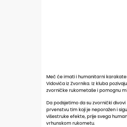
Meč će imati i humanitarni karakater
Vidovića iz Zvornika. Iz kluba poziv
zvorničke rukometaše i pomognu mla
Da podsjetimo da su zvornički divovi n
prvenstvu tim koji je neporažen i si
višestruke efekte, prije svega humani
vrhunskom rukometu.