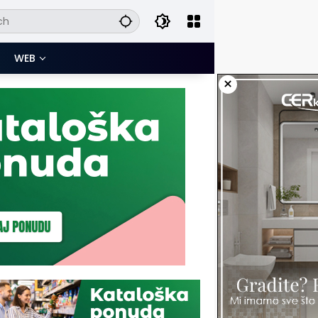
WEB
×