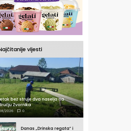
Najčitanije vijesti
etak bez struje dva naselja na
ručju Zvornika
08/2026
0
Danas „Drinska regata“ i