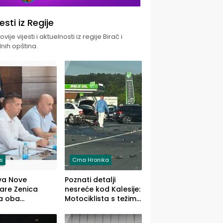
jesti iz Regije
vije vijesti i aktuelnosti iz regije Birač i
nih opština.
is
Crna Hronika
va Nove
Poznati detalji
zare Zenica
nesreće kod Kalesije:
a oba
Motociklista s težim,
dloga Vlade
dvoje vozača s
Ustrajni da je
lakšim povredama