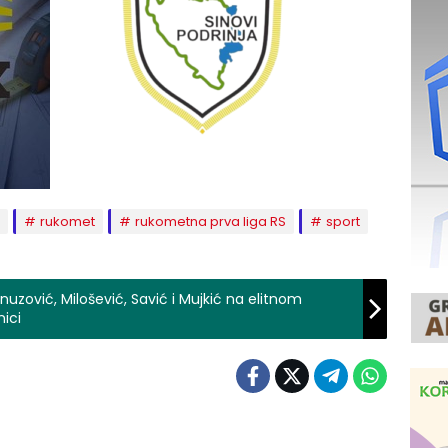
rukomet
rukometna prva liga RS
sport
uzović, Milošević, Savić i Mujkić na elitnom
ici