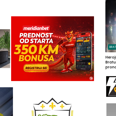
steča
BRA
Heroj
Bratu
pron
seda
a Iva
rodom