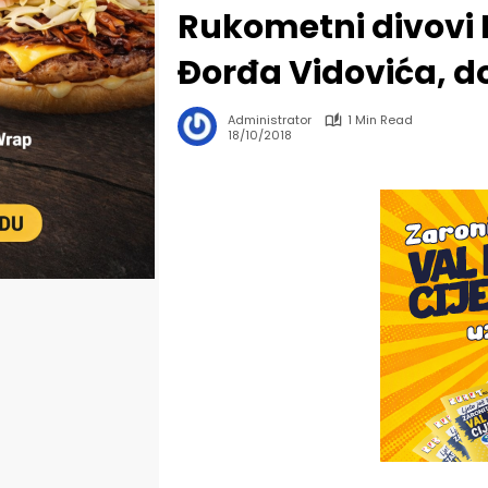
Rukometni divovi D
Đorđa Vidovića, do
Administrator
1 Min Read
18/10/2018