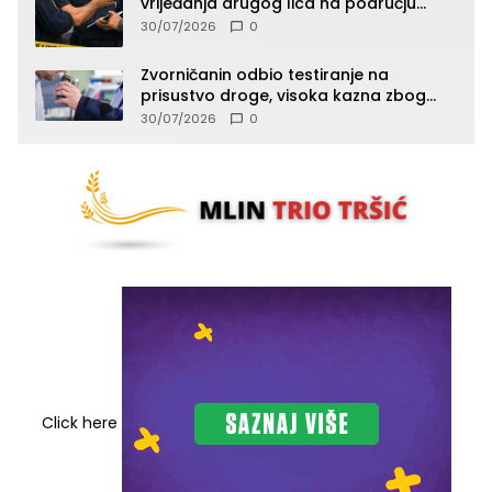
vrijeđanja drugog lica na području
Zvornika
30/07/2026
0
Zvorničanin odbio testiranje na
prisustvo droge, visoka kazna zbog
kršenja Zakona o osnovama
30/07/2026
0
bezbjednosti saobraćaja
Click here