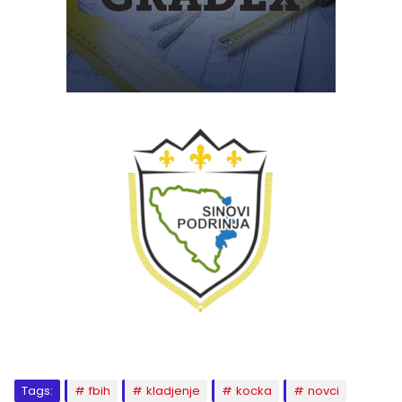
Tags:
fbih
kladjenje
kocka
novci