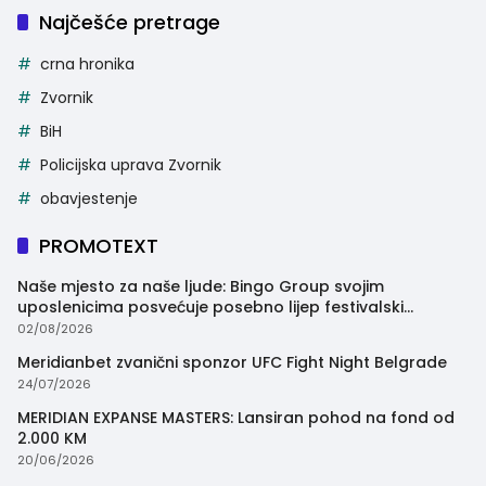
Najčešće pretrage
crna hronika
Zvornik
BiH
Policijska uprava Zvornik
obavjestenje
PROMOTEXT
Naše mjesto za naše ljude: Bingo Group svojim
uposlenicima posvećuje posebno lijep festivalski
trenutak
02/08/2026
Meridianbet zvanični sponzor UFC Fight Night Belgrade
24/07/2026
MERIDIAN EXPANSE MASTERS: Lansiran pohod na fond od
2.000 KM
20/06/2026