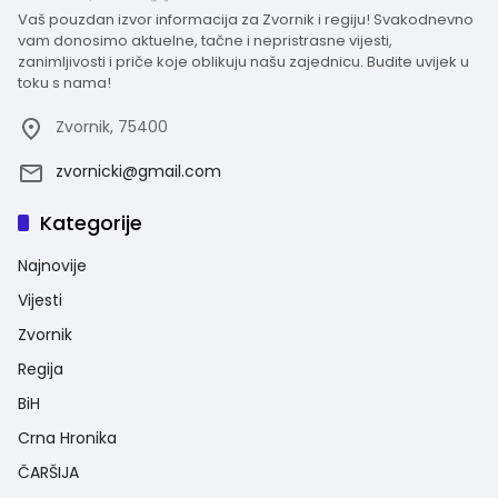
Vaš pouzdan izvor informacija za Zvornik i regiju! Svakodnevno
vam donosimo aktuelne, tačne i nepristrasne vijesti,
zanimljivosti i priče koje oblikuju našu zajednicu. Budite uvijek u
toku s nama!
Zvornik, 75400
zvornicki@gmail.com
Kategorije
Najnovije
Vijesti
Zvornik
Regija
BiH
Crna Hronika
ČARŠIJA