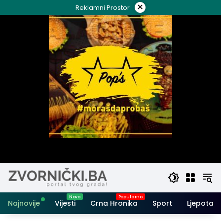
Skip
×
Reklamni Prostor
to
content
Najnovije
Vijesti
Crna Hronika
Sport
Ljepota i 