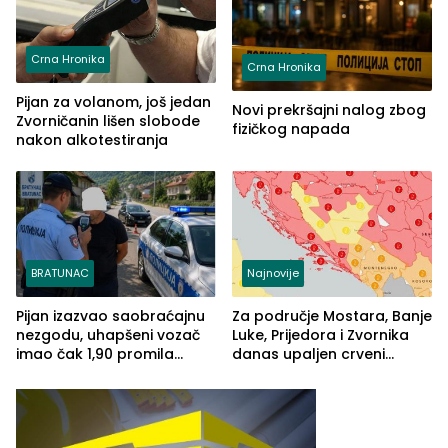
Crna Hronika
Crna Hronika
Pijan za volanom, još jedan
Novi prekršajni nalog zbog
Zvorničanin lišen slobode
fizičkog napada
nakon alkotestiranja
BRATUNAC
Najnovije
Pijan izazvao saobraćajnu
Za područje Mostara, Banje
nezgodu, uhapšeni vozač
Luke, Prijedora i Zvornika
imao čak 1,90 promila
danas upaljen crveni
alkohola u krvi
meteoalarm