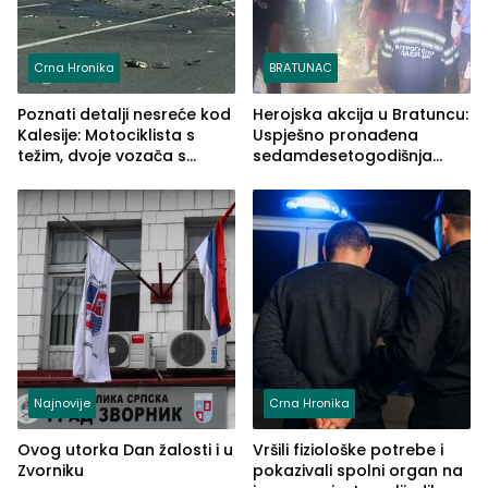
Crna Hronika
BRATUNAC
Poznati detalji nesreće kod
Herojska akcija u Bratuncu:
Kalesije: Motociklista s
Uspješno pronađena
težim, dvoje vozača s
sedamdesetogodišnja
lakšim povredama
Ivanka Lazić, rodom iz
Kravice.
Najnovije
Crna Hronika
Ovog utorka Dan žalosti i u
Vršili fiziološke potrebe i
Zvorniku
pokazivali spolni organ na