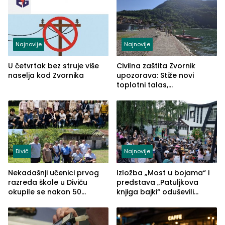
Najnovije
Najnovije
U četvrtak bez struje više
Civilna zaštita Zvornik
naselja kod Zvornika
upozorava: Stiže novi
toplotni talas,
temperature do 41 stepen
Divič
Najnovije
Nekadašnji učenici prvog
Izložba „Most u bojama“ i
razreda škole u Diviču
predstava „Patuljkova
okupile se nakon 50
knjiga bajki“ oduševili
godina, a učitelj Mustafa
posjetioce
Pašić im održao čas
(FOTO)