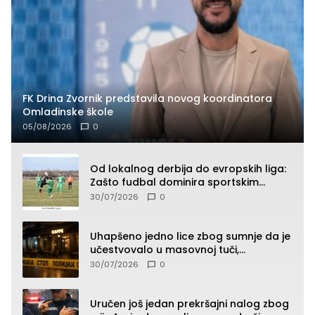
FK Drina Zvornik predstavila novog koordinatora
Omladinske škole
05/08/2026
0
Od lokalnog derbija do evropskih liga:
Zašto fudbal dominira sportskim
klađenjem
30/07/2026
0
Uhapšeno jedno lice zbog sumnje da je
učestvovalo u masovnoj tuči,
maloljetnik zadobio povrede
30/07/2026
0
Uručen još jedan prekršajni nalog zbog