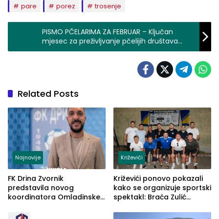
pare
porez
trosenje
PISMO PČELARIMA ZA FEBRUAR – Ključan
mjesec za preživljvanje pčelijih društava
(FOTO+VIDEO)
Related Posts
Najnovije
Križevići
FK Drina Zvornik
Križevići ponovo pokazali
predstavila novog
kako se organizuje sportski
koordinatora Omladinske
spektakl: Braća Zulić
škole
osvojila Križevići kup 2026