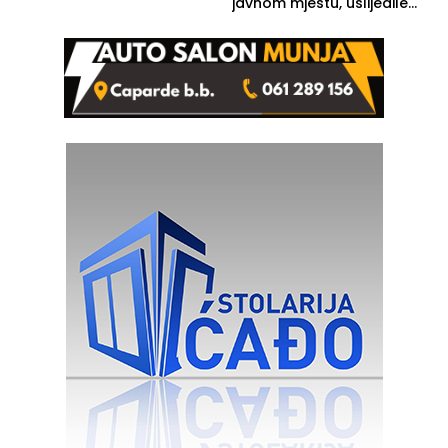
javnom mjestu, uslijedile
kazne