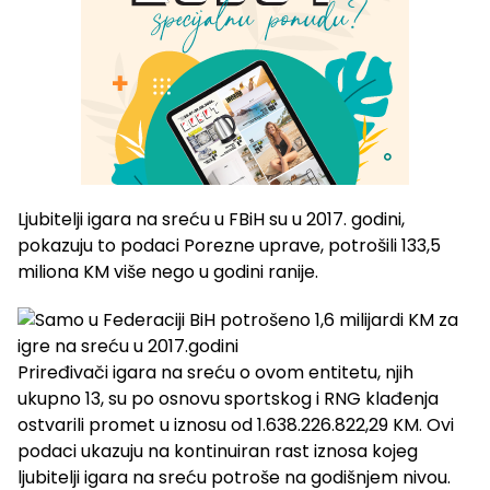
Ljubitelji igara na sreću u FBiH su u 2017. godini,
pokazuju to podaci Porezne uprave, potrošili 133,5
miliona KM više nego u godini ranije.
Priređivači igara na sreću o ovom entitetu, njih
ukupno 13, su po osnovu sportskog i RNG klađenja
ostvarili promet u iznosu od 1.638.226.822,29 KM. Ovi
podaci ukazuju na kontinuiran rast iznosa kojeg
ljubitelji igara na sreću potroše na godišnjem nivou.