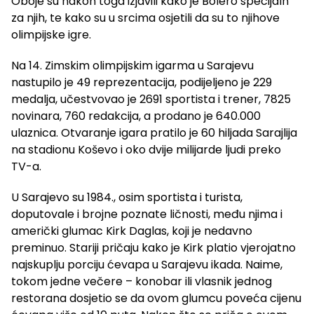
Oboje su nakon toga izjavili kako je Bolero specijaln
za njih, te kako su u srcima osjetili da su to njihove
olimpijske igre.
Na 14. Zimskim olimpijskim igarma u Sarajevu
nastupilo je 49 reprezentacija, podijeljeno je 229
medalja, učestvovao je 2691 sportista i trener, 7825
novinara, 760 redakcija, a prodano je 640.000
ulaznica. Otvaranje igara pratilo je 60 hiljada Sarajlija
na stadionu Koševo i oko dvije milijarde ljudi preko
TV-a.
U Sarajevo su 1984., osim sportista i turista,
doputovale i brojne poznate ličnosti, među njima i
američki glumac Kirk Daglas, koji je nedavno
preminuo. Stariji pričaju kako je Kirk platio vjerojatno
najskuplju porciju ćevapa u Sarajevu ikada. Naime,
tokom jedne večere – konobar ili vlasnik jednog
restorana dosjetio se da ovom glumcu poveća cijenu