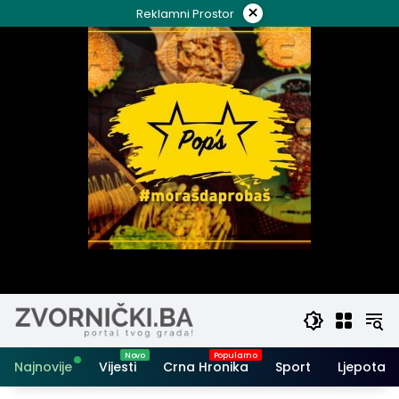
Skip
×
Reklamni Prostor
to
content
Najnovije
Vijesti
Crna Hronika
Sport
Ljepota i 