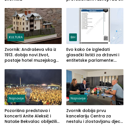
savremenom opremom i
služba građanima
KULTURA
BiH
Zvornik: Andraševa vila iz
Evo kako će izgledati
1913. dobija novi život,
glasački listići za državni i
postaje hotel muzejskog
entitetske parlamente:
tipa
Najveće izmjene biće
vidljive na njima
Najnovije
Najnovije
Pozorišna predstava i
Zvornik dobija prvu
koncerti Anite Aleksić i
kancelariju Centra za
Nataše Bekvalac obilježili
nestalu i zlostavljanu djecu
četvrto veče Zvorničkog
u RS-u