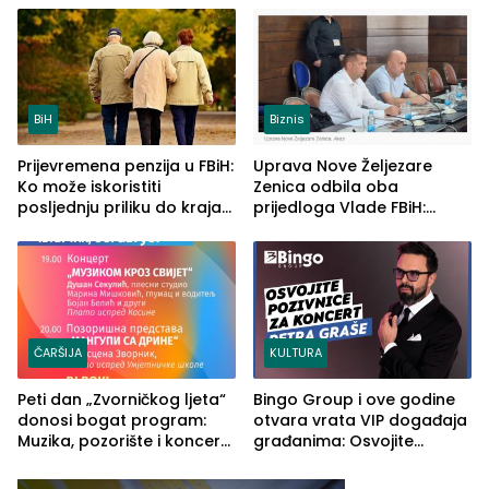
ljeta (FOTO)
BiH
Biznis
Prijevremena penzija u FBiH:
Uprava Nove Željezare
Ko može iskoristiti
Zenica odbila oba
posljednju priliku do kraja
prijedloga Vlade FBiH:
2026. godine
Ustrajni da je stečaj jedino
rješenje
ČARŠIJA
KULTURA
Peti dan „Zvorničkog ljeta“
Bingo Group i ove godine
donosi bogat program:
otvara vrata VIP događaja
Muzika, pozorište i koncert
građanima: Osvojite
Stoje
ulaznice za koncert Petra
Graše