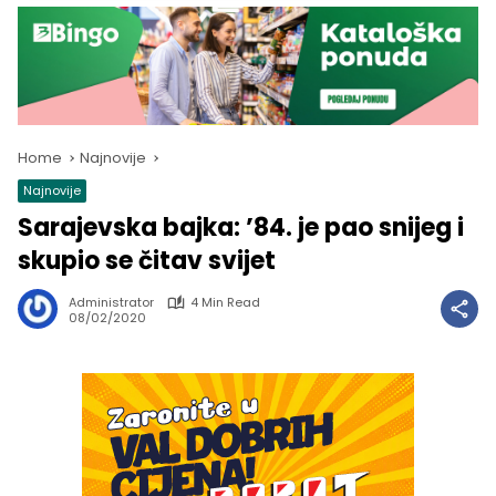
Home
Najnovije
Najnovije
Sarajevska bajka: ’84. je pao snijeg i
skupio se čitav svijet
Administrator
4 Min Read
08/02/2020