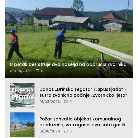
U petak bez struje dva naselja na području Zvornika
06/08/2026
0
Danas „Drinska regata“ i „Spustijada“ –
sutra zvanično počinje „Zvorničko ljeto“
01/08/2026
0
Požar zahvatio objekat komunalnog
preduzeća, vatrogasci dva sata gasili
vatru (FOTO)
01/08/2026
0