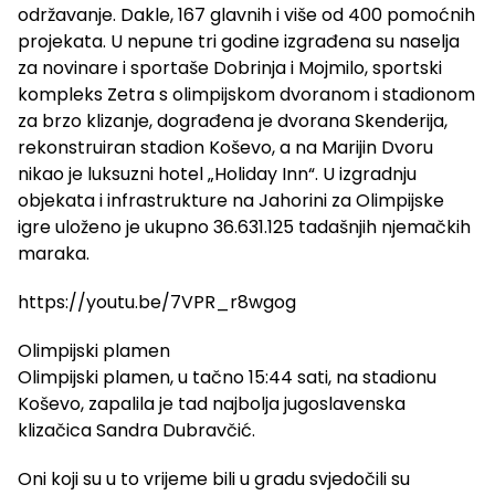
održavanje. Dakle, 167 glavnih i više od 400 pomoćnih
projekata. U nepune tri godine izgrađena su naselja
za novinare i sportaše Dobrinja i Mojmilo, sportski
kompleks Zetra s olimpijskom dvoranom i stadionom
za brzo klizanje, dograđena je dvorana Skenderija,
rekonstruiran stadion Koševo, a na Marijin Dvoru
nikao je luksuzni hotel „Holiday Inn“. U izgradnju
objekata i infrastrukture na Jahorini za Olimpijske
igre uloženo je ukupno 36.631.125 tadašnjih njemačkih
maraka.
https://youtu.be/7VPR_r8wgog
Olimpijski plamen
Olimpijski plamen, u tačno 15:44 sati, na stadionu
Koševo, zapalila je tad najbolja jugoslavenska
klizačica Sandra Dubravčić.
Oni koji su u to vrijeme bili u gradu svjedočili su