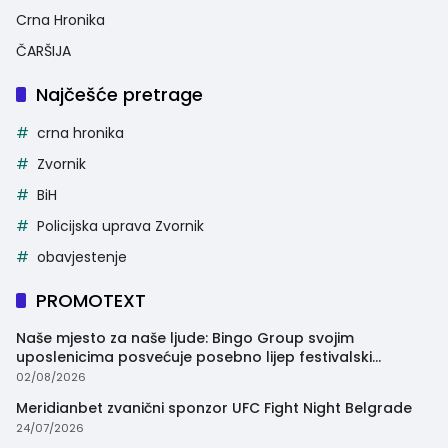
Crna Hronika
ČARŠIJA
Najčešće pretrage
crna hronika
Zvornik
BiH
Policijska uprava Zvornik
obavjestenje
PROMOTEXT
Naše mjesto za naše ljude: Bingo Group svojim
uposlenicima posvećuje posebno lijep festivalski
trenutak
02/08/2026
Meridianbet zvanični sponzor UFC Fight Night Belgrade
24/07/2026