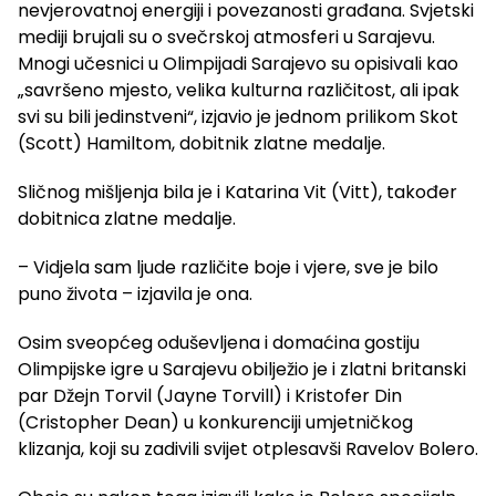
nevjerovatnoj energiji i povezanosti građana. Svjetski
mediji brujali su o svečrskoj atmosferi u Sarajevu.
Mnogi učesnici u Olimpijadi Sarajevo su opisivali kao
„savršeno mjesto, velika kulturna različitost, ali ipak
svi su bili jedinstveni“, izjavio je jednom prilikom Skot
(Scott) Hamiltom, dobitnik zlatne medalje.
Sličnog mišljenja bila je i Katarina Vit (Vitt), također
dobitnica zlatne medalje.
– Vidjela sam ljude različite boje i vjere, sve je bilo
puno života – izjavila je ona.
Osim sveopćeg oduševljena i domaćina gostiju
Olimpijske igre u Sarajevu obilježio je i zlatni britanski
par Džejn Torvil (Jayne Torvill) i Kristofer Din
(Cristopher Dean) u konkurenciji umjetničkog
klizanja, koji su zadivili svijet otplesavši Ravelov Bolero.