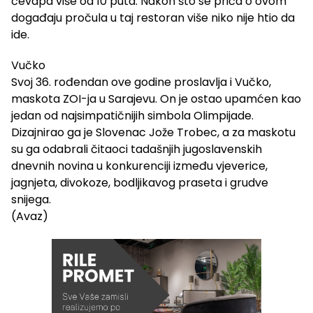
ćevapa više od 10 puta. Nakon što se priča o ovom
događaju pročula u taj restoran više niko nije htio da
ide.
Vučko
Svoj 36. rođendan ove godine proslavlja i Vučko,
maskota ZOI-ja u Sarajevu. On je ostao upamćen kao
jedan od najsimpatičnijih simbola Olimpijade.
Dizajnirao ga je Slovenac Jože Trobec, a za maskotu
su ga odabrali čitaoci tadašnjih jugoslavenskih
dnevnih novina u konkurenciji između vjeverice,
jagnjeta, divokoze, bodljikavog praseta i grudve
snijega.
(Avaz)