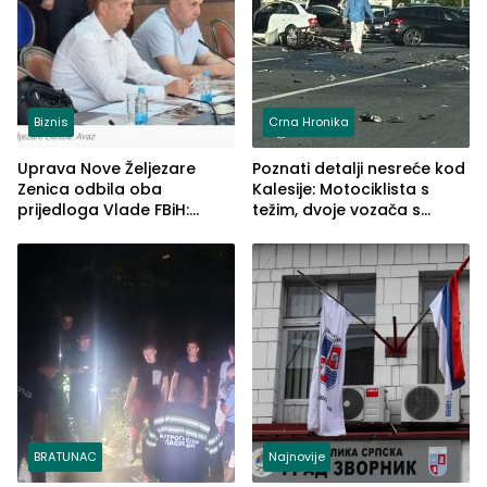
Biznis
Crna Hronika
Uprava Nove Željezare
Poznati detalji nesreće kod
Zenica odbila oba
Kalesije: Motociklista s
prijedloga Vlade FBiH:
težim, dvoje vozača s
Ustrajni da je stečaj jedino
lakšim povredama
rješenje
BRATUNAC
Najnovije