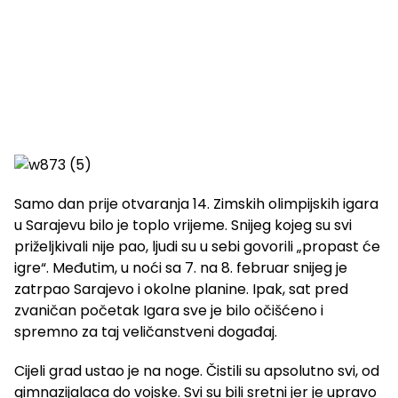
Samo dan prije otvaranja 14. Zimskih olimpijskih igara
u Sarajevu bilo je toplo vrijeme. Snijeg kojeg su svi
priželjkivali nije pao, ljudi su u sebi govorili „propast će
igre“. Međutim, u noći sa 7. na 8. februar snijeg je
zatrpao Sarajevo i okolne planine. Ipak, sat pred
zvaničan početak Igara sve je bilo očišćeno i
spremno za taj veličanstveni događaj.
Cijeli grad ustao je na noge. Čistili su apsolutno svi, od
gimnazijalaca do vojske. Svi su bili sretni jer je upravo