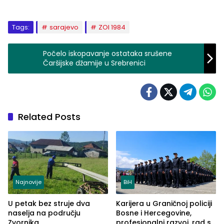
Tags:
sarajevo
ZOI 1984
Počelo iskopavanje ostataka srušene
Čaršijske džamije u Srebrenici
Related Posts
Najnovije
BiH
U petak bez struje dva
Karijera u Graničnoj policiji
naselja na području
Bosne i Hercegovine,
Zvornika
profesionalni razvoj, rad sa