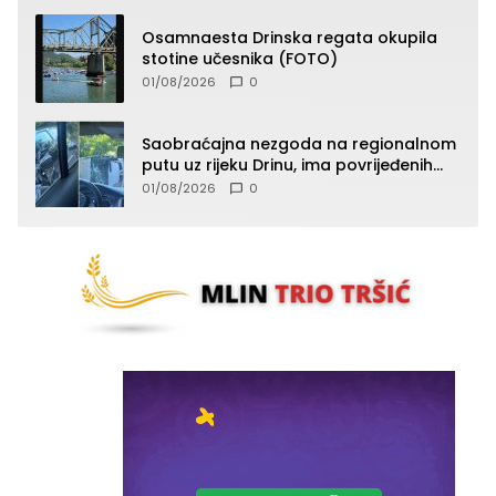
Osamnaesta Drinska regata okupila
stotine učesnika (FOTO)
01/08/2026
0
Saobraćajna nezgoda na regionalnom
putu uz rijeku Drinu, ima povrijeđenih
lica (FOTO)
01/08/2026
0