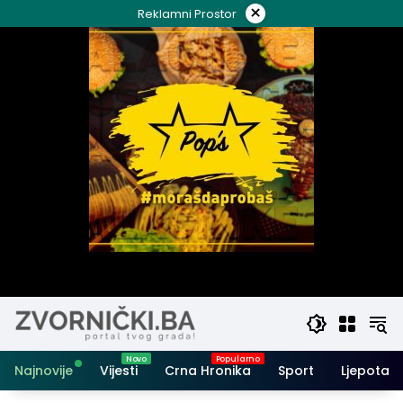
Skip
×
Reklamni Prostor
to
content
Najnovije
Vijesti
Crna Hronika
Sport
Ljepota i 