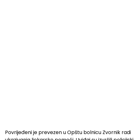
Povrijeđeni je prevezen u Opštu bolnicu Zvornik radi
ukazivanja ljekarske pomoći. Uviđaj su izvršili policijski