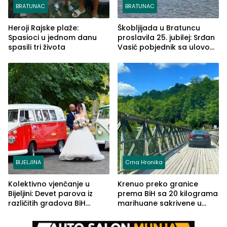
BRATUNAC
BRATUNAC
Heroji Rajske plaže:
Škobljijada u Bratuncu
Spasioci u jednom danu
proslavila 25. jubilej: Srđan
spasili tri života
Vasić pobjednik sa ulovom
od 2.040 grama (FOTO)
BIJELJINA
Crna Hronika
Kolektivno vjenčanje u
Krenuo preko granice
Bijeljini: Devet parova iz
prema BiH sa 20 kilograma
različitih gradova BiH
marihuane sakrivene u
izgovorilo sudbonosno da
automobilu