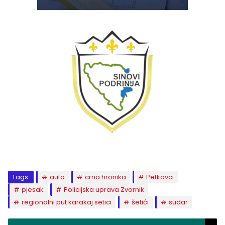
Tags:
auto
crna hronika
Petkovci
pjesak
Policijska uprava Zvornik
regionalni put karakaj setici
šetići
sudar