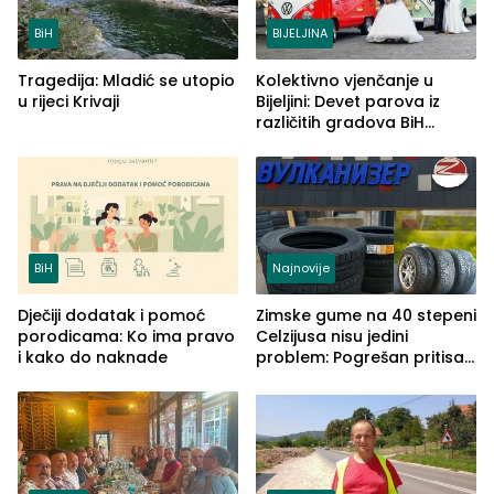
BiH
BIJELJINA
Tragedija: Mladić se utopio
Kolektivno vjenčanje u
u rijeci Krivaji
Bijeljini: Devet parova iz
različitih gradova BiH
izgovorilo sudbonosno da
BiH
Najnovije
Dječiji dodatak i pomoć
Zimske gume na 40 stepeni
porodicama: Ko ima pravo
Celzijusa nisu jedini
i kako do naknade
problem: Pogrešan pritisak
može biti mnogo opasniji