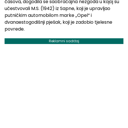
časova, dogodila se saobraćajna nezgoda u kojoj su
učestvovali M.S. (1942) iz Sapne, koji je upravljao
putničkim automobilom marke „Opel“ i
dvanaestogodišnji pješak, koji je zadobio tjelesne
povrede.
Reklamni sadržaj