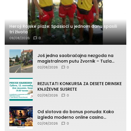
Heroji Rajske plaže: Spasioci u jednom danu spasili
tri života
09/08/2026
0
Još jedna saobraćajna nezgoda na
magistralnom putu Zvornik – Tuzla
(FOTO)
02/08/2026
0
REZULTATI KONKURSA ZA DESETE DRINSKE
KNJIŽEVNE SUSRETE
02/08/2026
0
Od slotova do bonus ponuda: Kako
izgleda moderno online casino
iskustvo
02/08/2026
0