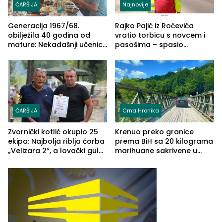
ČARŠIJA
Najnovije
Generacija 1967/68.
Rajko Pajić iz Roćevića
obilježila 40 godina od
vratio torbicu s novcem i
mature: Nekadašnji učenici
pasošima – spasio
TŠC-a okupili se u Zvorniku
porodično ljetovanje u
(FOTO)
Grčkoj
ČARŠIJA
Crna Hronika
Zvornički kotlić okupio 25
Krenuo preko granice
ekipa: Najbolja riblja čorba
prema BiH sa 20 kilograma
„Velizara 2“, a lovački gulaš
marihuane sakrivene u
„Red i Zaprska“ (FOTO)
automobilu