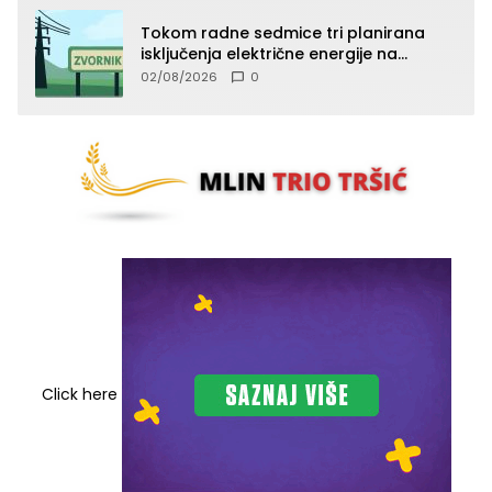
Tokom radne sedmice tri planirana
isključenja električne energije na
području TJ Zvornik
02/08/2026
0
Click here