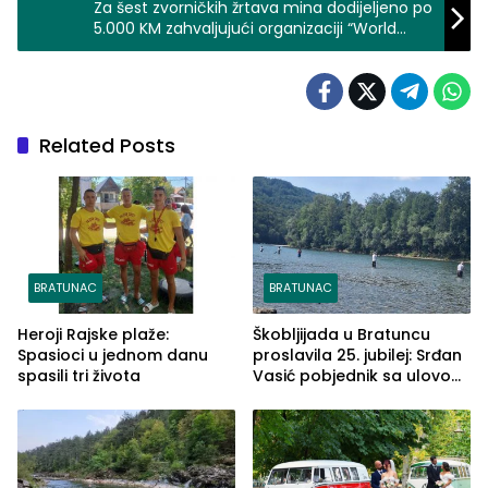
Za šest zvorničkih žrtava mina dodijeljeno po
5.000 KM zahvaljujući organizaciji “World
Vision”
Related Posts
BRATUNAC
BRATUNAC
Heroji Rajske plaže:
Škobljijada u Bratuncu
Spasioci u jednom danu
proslavila 25. jubilej: Srđan
spasili tri života
Vasić pobjednik sa ulovom
od 2.040 grama (FOTO)