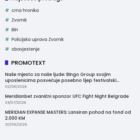
crna hronika
Zvornik
BiH
Policijska uprava Zvornik
obavjestenje
PROMOTEXT
Naše mjesto za naše ljude: Bingo Group svojim
uposlenicima posvećuje posebno lijep festivalski
trenutak
02/08/2026
Meridianbet zvanični sponzor UFC Fight Night Belgrade
24/07/2026
MERIDIAN EXPANSE MASTERS: Lansiran pohod na fond od
2.000 KM
20/06/2026