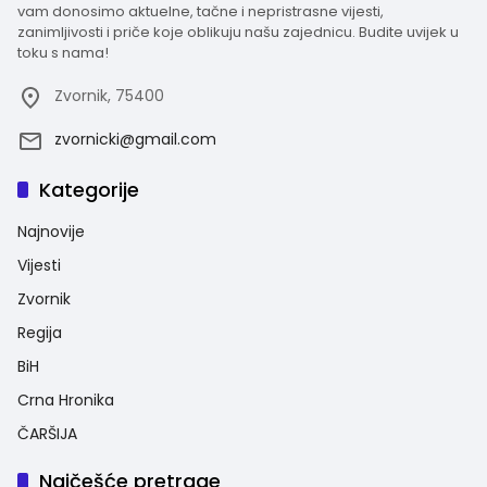
vam donosimo aktuelne, tačne i nepristrasne vijesti,
zanimljivosti i priče koje oblikuju našu zajednicu. Budite uvijek u
toku s nama!
Zvornik, 75400
zvornicki@gmail.com
Kategorije
Najnovije
Vijesti
Zvornik
Regija
BiH
Crna Hronika
ČARŠIJA
Najčešće pretrage