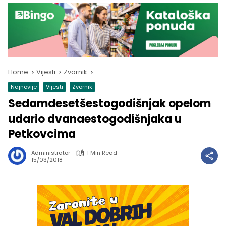
Home
Vijesti
Zvornik
Najnovije
Vijesti
Zvornik
Sedamdesetšestogodišnjak opelom
udario dvanaestogodišnjaka u
Petkovcima
Administrator
1 Min Read
15/03/2018