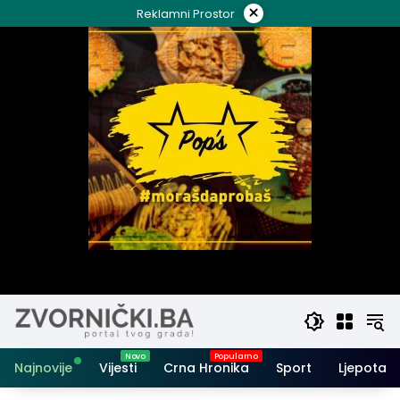
Skip
×
Reklamni Prostor
to
content
Najnovije
Vijesti
Crna Hronika
Sport
Ljepota i 