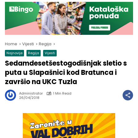
Home
Vijesti
Regija
Najnovije
Regija
Vijesti
Sedamdesetšestogodišnjak sletio s
puta u Slapašnici kod Bratunca i
završio na UKC Tuzla
Administrator
1 Min Read
26/04/2018