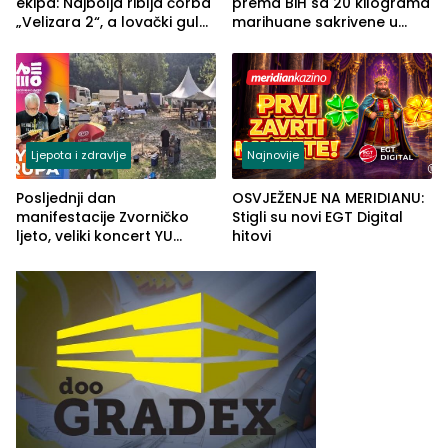
ekipa: Najbolja riblja čorba
prema BiH sa 20 kilograma
„Velizara 2“, a lovački gulaš
marihuane sakrivene u
„Red i Zaprska“ (FOTO)
automobilu
Ljepota i zdravlje
Najnovije
Posljednji dan
OSVJEŽENJE NA MERIDIANU:
manifestacije Zvorničko
Stigli su novi EGT Digital
ljeto, veliki koncert YU
hitovi
grupe zatvara program
ove godine