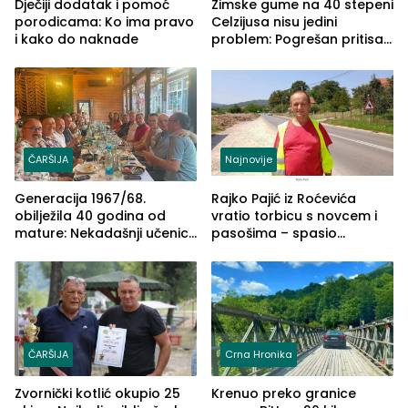
Dječiji dodatak i pomoć
Zimske gume na 40 stepeni
porodicama: Ko ima pravo
Celzijusa nisu jedini
i kako do naknade
problem: Pogrešan pritisak
može biti mnogo opasniji
ČARŠIJA
Najnovije
Generacija 1967/68.
Rajko Pajić iz Roćevića
obilježila 40 godina od
vratio torbicu s novcem i
mature: Nekadašnji učenici
pasošima – spasio
TŠC-a okupili se u Zvorniku
porodično ljetovanje u
(FOTO)
Grčkoj
ČARŠIJA
Crna Hronika
Zvornički kotlić okupio 25
Krenuo preko granice