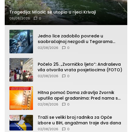
Tragedija: Mladić se utopio u rijeci Krivaji
08/08/2026
0
Jedno lice zadobilo povrede u
saobraćajnoj nezgodi u Tegarama
(FOTO)
02/08/2026
0
Počelo 25. „Zvorničko ljeto“: Andraševa
vila otvorila vrata posjetiocima (FOTO)
02/08/2026
0
Hitna pomoć Doma zdravlja Zvornik
uputila apel građanima: Pred nama su
temperature do 40°C, oprez zbog
02/08/2026
0
toplotnog udara
Traži se veliki broj radnika za Opće
izbore u BiH, angažman traje dva dana
02/08/2026
0