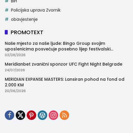
BiH
Policijska uprava Zvornik
obavjestenje
PROMOTEXT
Naše mjesto za naše ljude: Bingo Group svojim
uposlenicima posvećuje posebno lijep festivalski
trenutak
02/08/2026
Meridianbet zvanični sponzor UFC Fight Night Belgrade
24/07/2026
MERIDIAN EXPANSE MASTERS: Lansiran pohod na fond od
2.000 KM
20/06/2026