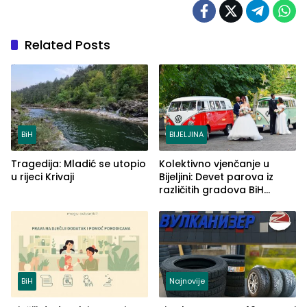
Related Posts
BiH
BIJELJINA
Tragedija: Mladić se utopio
Kolektivno vjenčanje u
u rijeci Krivaji
Bijeljini: Devet parova iz
različitih gradova BiH
izgovorilo sudbonosno da
BiH
Najnovije