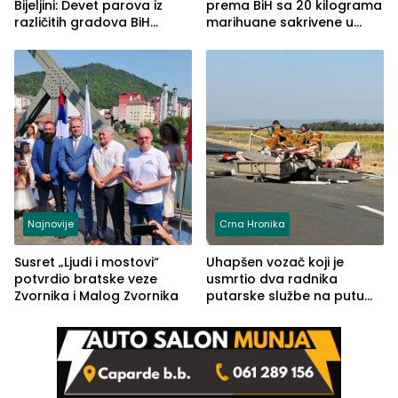
Bijeljini: Devet parova iz
prema BiH sa 20 kilograma
različitih gradova BiH
marihuane sakrivene u
izgovorilo sudbonosno da
automobilu
Najnovije
Crna Hronika
Susret „Ljudi i mostovi“
Uhapšen vozač koji je
potvrdio bratske veze
usmrtio dva radnika
Zvornika i Malog Zvornika
putarske službe na putu
od Loznice prema Šapcu
(FOTO)