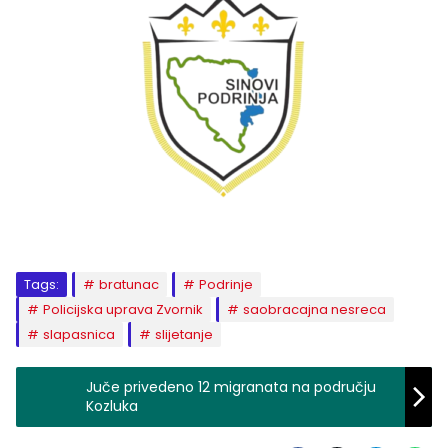
Tags:
bratunac
Podrinje
Policijska uprava Zvornik
saobracajna nesreca
slapasnica
slijetanje
Juče privedeno 12 migranata na području
Kozluka