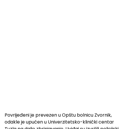
Povrijeđeni je prevezen u Opštu bolnicu Zvornik,
odakle je upućen u Univerzitetsko-klinički centar
Tuzla na dalje zbrinjavanje. Uviđaj su izvršili policijski