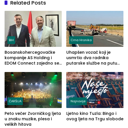
Related Posts
BiH
Crna Hronika
Bosanskohercegovačke
Uhapšen vozač koji je
kompanije AS Holding i
usmrtio dva radnika
EDOM Connect zajedno se
putarske službe na putu
šire na tržište Maroka
od Loznice prema Šapcu
(FOTO)
ČARŠIJA
Najnovije
Peto večer Zvorničkog ljeta
Ljetno kino Tuzla: Bingo i
u znaku muzike, plesa i
ovog ljeta na Trgu slobode
velikih hitova