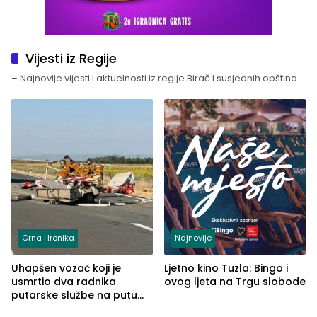
Vijesti iz Regije
– Najnovije vijesti i aktuelnosti iz regije Birač i susjednih opština.
Crna Hronika
Najnovije
Uhapšen vozač koji je
Ljetno kino Tuzla: Bingo i
usmrtio dva radnika
ovog ljeta na Trgu slobode
putarske službe na putu
od Loznice prema Šapcu