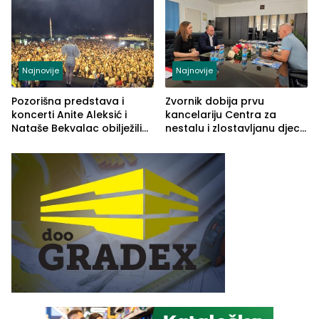
vidljive na njima
Najnovije
Najnovije
Pozorišna predstava i
Zvornik dobija prvu
koncerti Anite Aleksić i
kancelariju Centra za
Nataše Bekvalac obilježili
nestalu i zlostavljanu djecu
četvrto veče Zvorničkog
u RS-u
ljeta (FOTO)