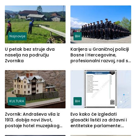
Najnovije
BiH
U petak bez struje dva
Karijera u Graničnoj policiji
naselja na području
Bosne i Hercegovine,
Zvornika
profesionalni razvoj, rad sa
savremenom opremom i
služba građanima
KULTURA
BiH
Zvornik: Andraševa vila iz
Evo kako će izgledati
1913. dobija novi život,
glasački listići za državni i
postaje hotel muzejskog
entitetske parlamente:
tipa
Najveće izmjene biće