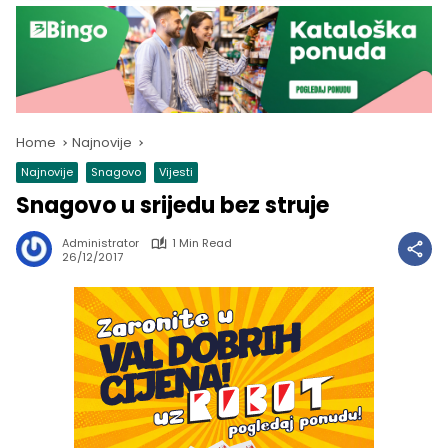
Home
Najnovije
Najnovije
Snagovo
Vijesti
Snagovo u srijedu bez struje
Administrator
1 Min Read
26/12/2017