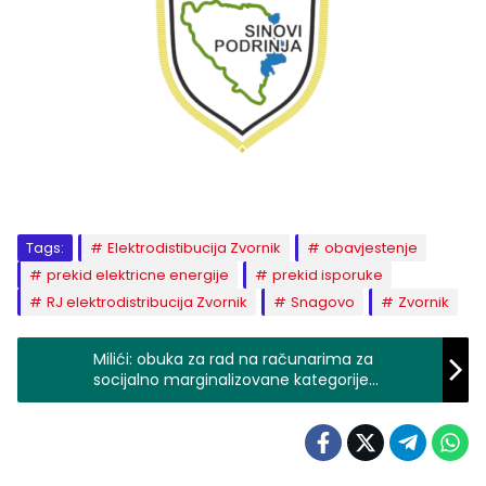
Tags:
Elektrodistibucija Zvornik
obavjestenje
prekid elektricne energije
prekid isporuke
RJ elektrodistribucija Zvornik
Snagovo
Zvornik
Milići: obuka za rad na računarima za
socijalno marginalizovane kategorije
stanovništva