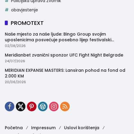
Policijska uprava Zvornik
obavjestenje
PROMOTEXT
Naše mjesto za naše ljude: Bingo Group svojim
uposlenicima posvećuje posebno lijep festivalski
trenutak
02/08/2026
Meridianbet zvanični sponzor UFC Fight Night Belgrade
24/07/2026
MERIDIAN EXPANSE MASTERS: Lansiran pohod na fond od
2.000 KM
20/06/2026
Početna
Impressum
Uslovi korištenja