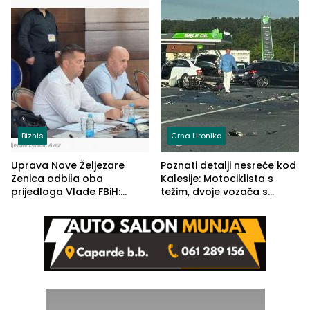
(FOTO)
Biznis
Crna Hronika
Uprava Nove Željezare
Poznati detalji nesreće kod
Zenica odbila oba
Kalesije: Motociklista s
prijedloga Vlade FBiH:
težim, dvoje vozača s
Ustrajni da je stečaj jedino
lakšim povredama
rješenje