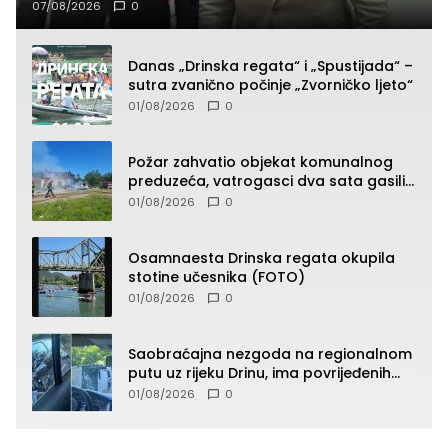
07/08/2026
0
Danas „Drinska regata“ i „Spustijada“ –
sutra zvanično počinje „Zvorničko ljeto“
01/08/2026
0
Požar zahvatio objekat komunalnog
preduzeća, vatrogasci dva sata gasili
vatru (FOTO)
01/08/2026
0
Osamnaesta Drinska regata okupila
stotine učesnika (FOTO)
01/08/2026
0
Saobraćajna nezgoda na regionalnom
putu uz rijeku Drinu, ima povrijeđenih
lica (FOTO)
01/08/2026
0