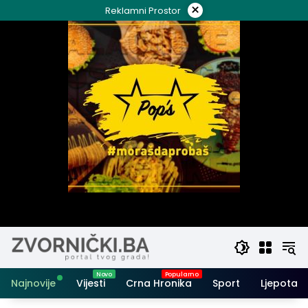
Skip
×
Reklamni Prostor
to
content
Najnovije
Vijesti
Crna Hronika
Sport
Ljepota i 