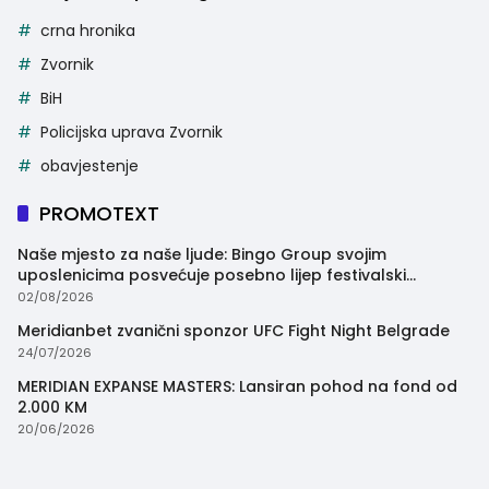
crna hronika
Zvornik
BiH
Policijska uprava Zvornik
obavjestenje
PROMOTEXT
Naše mjesto za naše ljude: Bingo Group svojim
uposlenicima posvećuje posebno lijep festivalski
trenutak
02/08/2026
Meridianbet zvanični sponzor UFC Fight Night Belgrade
24/07/2026
MERIDIAN EXPANSE MASTERS: Lansiran pohod na fond od
2.000 KM
20/06/2026