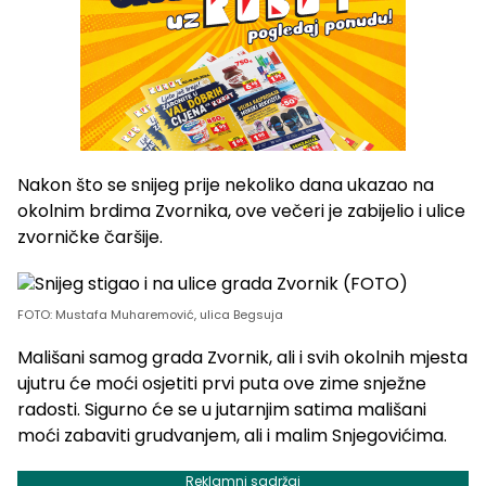
Nakon što se snijeg prije nekoliko dana ukazao na
okolnim brdima Zvornika, ove večeri je zabijelio i ulice
zvorničke čaršije.
FOTO: Mustafa Muharemović, ulica Begsuja
Mališani samog grada Zvornik, ali i svih okolnih mjesta
ujutru će moći osjetiti prvi puta ove zime snježne
radosti. Sigurno će se u jutarnjim satima mališani
moći zabaviti grudvanjem, ali i malim Snjegovićima.
Reklamni sadržaj