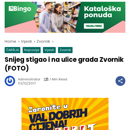
Home
Vijesti
Zvornik
ČARŠIJA
Najnovije
Vijesti
Zvornik
Snijeg stigao i na ulice grada Zvornik
(FOTO)
Administrator
1 Min Read
02/12/2017