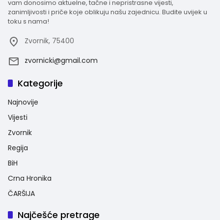
vam donosimo aktuelne, tačne i nepristrasne vijesti,
zanimljivosti i priče koje oblikuju našu zajednicu. Budite uvijek u
toku s nama!
Zvornik, 75400
zvornicki@gmail.com
Kategorije
Najnovije
Vijesti
Zvornik
Regija
BiH
Crna Hronika
ČARŠIJA
Najčešće pretrage