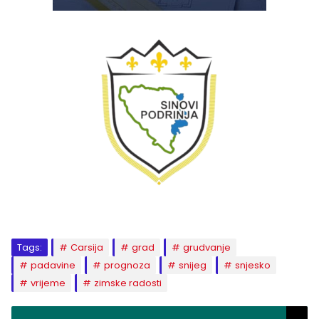
Tags:
Carsija
grad
grudvanje
padavine
prognoza
snijeg
snjesko
vrijeme
zimske radosti