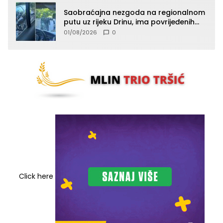
Saobraćajna nezgoda na regionalnom
putu uz rijeku Drinu, ima povrijeđenih
lica (FOTO)
01/08/2026
0
Click here