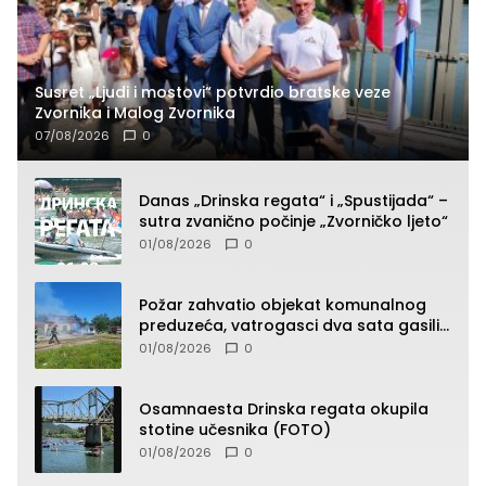
Susret „Ljudi i mostovi“ potvrdio bratske veze
Zvornika i Malog Zvornika
07/08/2026
0
Danas „Drinska regata“ i „Spustijada“ –
sutra zvanično počinje „Zvorničko ljeto“
01/08/2026
0
Požar zahvatio objekat komunalnog
preduzeća, vatrogasci dva sata gasili
vatru (FOTO)
01/08/2026
0
Osamnaesta Drinska regata okupila
stotine učesnika (FOTO)
01/08/2026
0