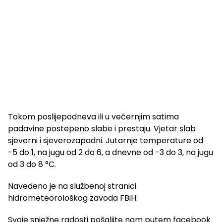
Tokom poslijepodneva ili u večernjim satima
padavine postepeno slabe i prestaju. Vjetar slab
sjeverni i sjeverozapadni. Jutarnje temperature od
-5 do 1, na jugu od 2 do 6, a dnevne od -3 do 3, na jugu
od 3 do 8 °C.
Navedeno je na službenoj stranici
hidrometeorološkog zavoda FBiH.
Svoje snježne radosti pošaljite nam putem facebook