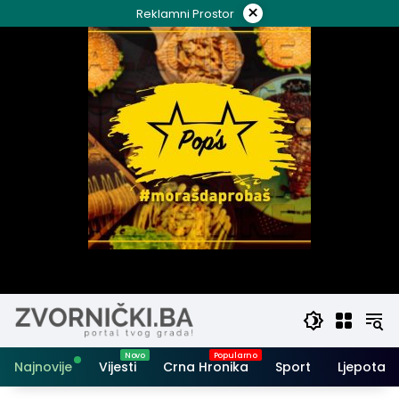
Skip
×
Reklamni Prostor
to
content
Najnovije
Vijesti
Crna Hronika
Sport
Ljepota i 