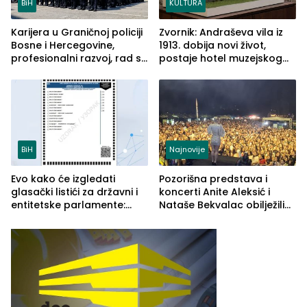
BiH
KULTURA
Karijera u Graničnoj policiji
Zvornik: Andraševa vila iz
Bosne i Hercegovine,
1913. dobija novi život,
profesionalni razvoj, rad sa
postaje hotel muzejskog
savremenom opremom i
tipa
služba građanima
BiH
Najnovije
Evo kako će izgledati
Pozorišna predstava i
glasački listići za državni i
koncerti Anite Aleksić i
entitetske parlamente:
Nataše Bekvalac obilježili
Najveće izmjene biće
četvrto veče Zvorničkog
vidljive na njima
ljeta (FOTO)