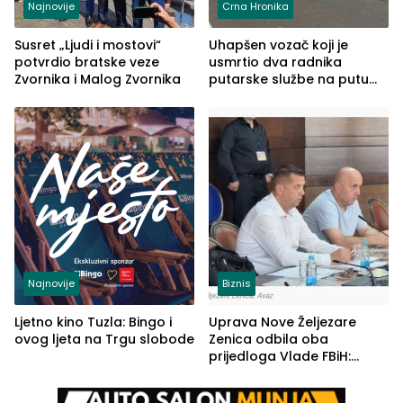
Najnovije
Crna Hronika
Susret „Ljudi i mostovi“
Uhapšen vozač koji je
potvrdio bratske veze
usmrtio dva radnika
Zvornika i Malog Zvornika
putarske službe na putu
od Loznice prema Šapcu
(FOTO)
Najnovije
Biznis
Ljetno kino Tuzla: Bingo i
Uprava Nove Željezare
ovog ljeta na Trgu slobode
Zenica odbila oba
prijedloga Vlade FBiH:
Ustrajni da je stečaj jedino
rješenje