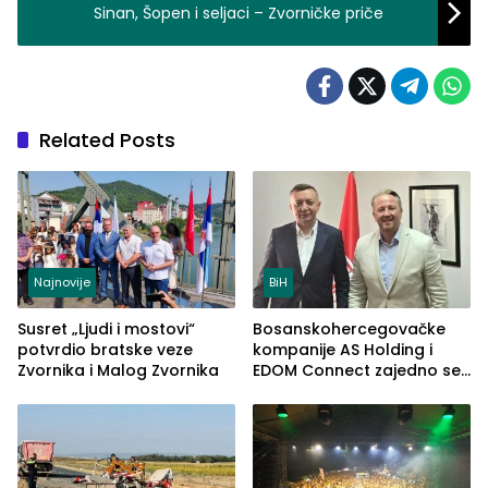
Sinan, Šopen i seljaci – Zvorničke priče
Related Posts
Najnovije
BiH
Susret „Ljudi i mostovi“
Bosanskohercegovačke
potvrdio bratske veze
kompanije AS Holding i
Zvornika i Malog Zvornika
EDOM Connect zajedno se
šire na tržište Maroka