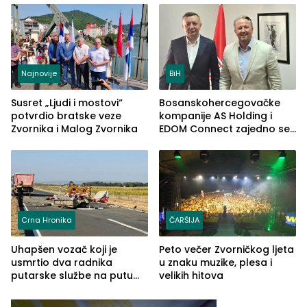
Najnovije
BiH
Susret „Ljudi i mostovi“
Bosanskohercegovačke
potvrdio bratske veze
kompanije AS Holding i
Zvornika i Malog Zvornika
EDOM Connect zajedno se
šire na tržište Maroka
Crna Hronika
ČARŠIJA
Uhapšen vozač koji je
Peto večer Zvorničkog ljeta
usmrtio dva radnika
u znaku muzike, plesa i
putarske službe na putu
velikih hitova
od Loznice prema Šapcu
(FOTO)