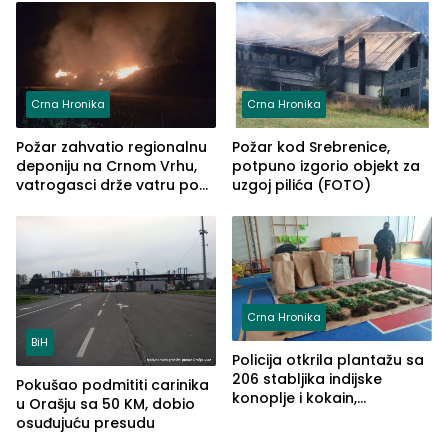
ove godine
Crna Hronika
Crna Hronika
Požar zahvatio regionalnu
Požar kod Srebrenice,
deponiju na Crnom Vrhu,
potpuno izgorio objekt za
vatrogasci drže vatru pod
uzgoj pilića (FOTO)
kontrolom (FOTO)
Crna Hronika
BiH
Policija otkrila plantažu sa
206 stabljika indijske
Pokušao podmititi carinika
konoplje i kokain,
u Orašju sa 50 KM, dobio
uhapšena jedna osoba
osuđujuću presudu
(FOTO)