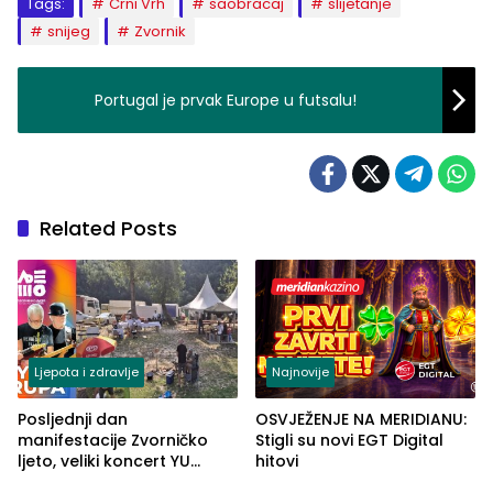
Tags:
Crni Vrh
saobracaj
slijetanje
snijeg
Zvornik
Portugal je prvak Europe u futsalu!
Related Posts
Ljepota i zdravlje
Najnovije
Posljednji dan
OSVJEŽENJE NA MERIDIANU:
manifestacije Zvorničko
Stigli su novi EGT Digital
ljeto, veliki koncert YU
hitovi
grupe zatvara program