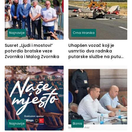
Najnovije
Crna Hronika
Susret „Ljudi i mostovi“
Uhapšen vozač koji je
potvrdio bratske veze
usmrtio dva radnika
Zvornika i Malog Zvornika
putarske službe na putu
od Loznice prema Šapcu
(FOTO)
Najnovije
Biznis