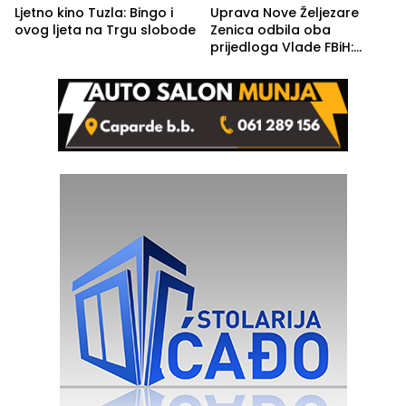
Ljetno kino Tuzla: Bingo i
Uprava Nove Željezare
ovog ljeta na Trgu slobode
Zenica odbila oba
prijedloga Vlade FBiH:
Ustrajni da je stečaj jedino
rješenje