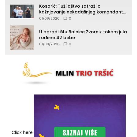
Kosorić: Tužilaštvo zatražilo
kažnjavanje nekadašnjeg komandanta
Vlaseničke brigade
01/08/2026
0
U porodilištu Bolnice Zvornik tokom jula
rođene 42 bebe
01/08/2026
0
Click here