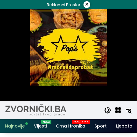
Skip
×
Reklamni Prostor
to
content
Najnovije
Vijesti
Crna Hronika
Sport
Ljepota i 