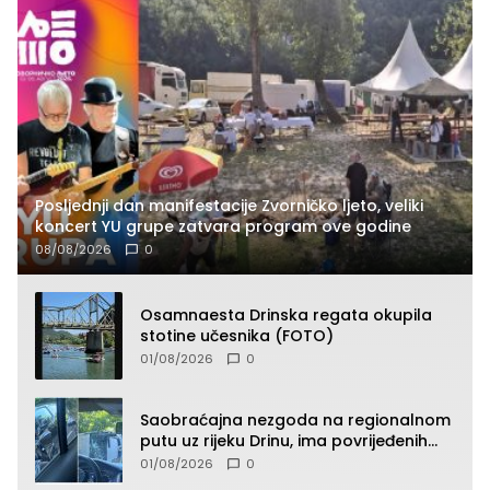
Posljednji dan manifestacije Zvorničko ljeto, veliki
koncert YU grupe zatvara program ove godine
08/08/2026
0
Osamnaesta Drinska regata okupila
stotine učesnika (FOTO)
01/08/2026
0
Saobraćajna nezgoda na regionalnom
putu uz rijeku Drinu, ima povrijeđenih
lica (FOTO)
01/08/2026
0