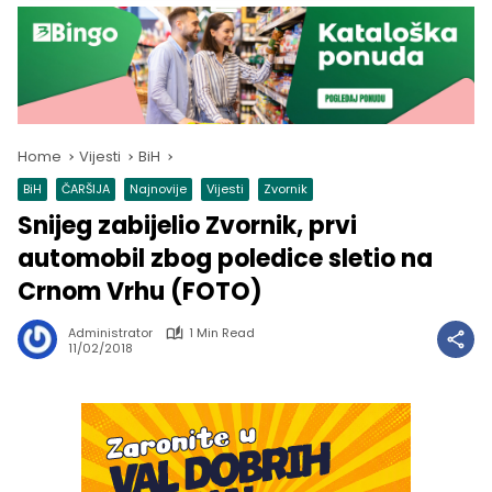
Home
Vijesti
BiH
BiH
ČARŠIJA
Najnovije
Vijesti
Zvornik
Snijeg zabijelio Zvornik, prvi
automobil zbog poledice sletio na
Crnom Vrhu (FOTO)
Administrator
1 Min Read
11/02/2018