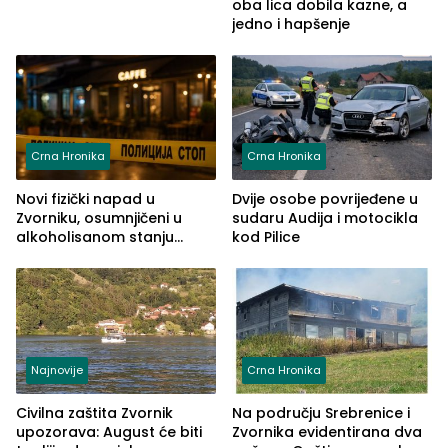
oba lica dobila kazne, a
jedno i hapšenje
Crna Hronika
Crna Hronika
Novi fizički napad u
Dvije osobe povrijeđene u
Zvorniku, osumnjičeni u
sudaru Audija i motocikla
alkoholisanom stanju
kod Pilice
udario drugo lice i razbio
telefon
Najnovije
Crna Hronika
Civilna zaštita Zvornik
Na području Srebrenice i
upozorava: August će biti
Zvornika evidentirana dva