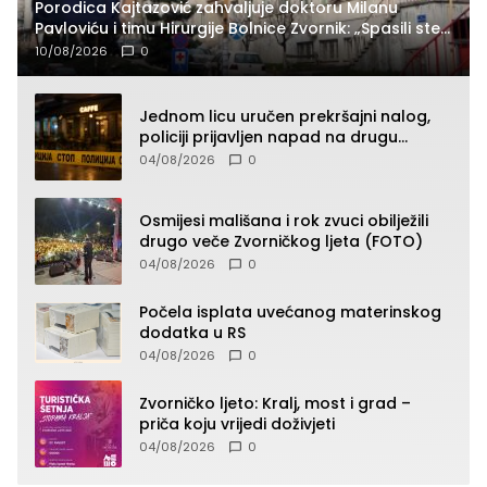
Porodica Kajtazović zahvaljuje doktoru Milanu
Pavloviću i timu Hirurgije Bolnice Zvornik: „Spasili ste
život koji nema cijenu“
10/08/2026
0
Jednom licu uručen prekršajni nalog,
policiji prijavljen napad na drugu
osobu!?
04/08/2026
0
Osmijesi mališana i rok zvuci obilježili
drugo veče Zvorničkog ljeta (FOTO)
04/08/2026
0
Počela isplata uvećanog materinskog
dodatka u RS
04/08/2026
0
Zvorničko ljeto: Kralj, most i grad –
priča koju vrijedi doživjeti
04/08/2026
0