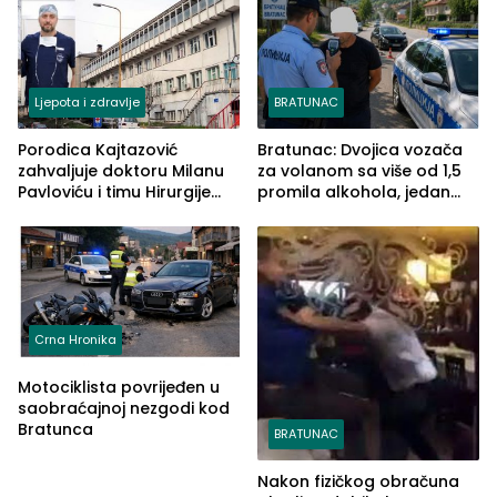
Ljepota i zdravlje
BRATUNAC
Porodica Kajtazović
Bratunac: Dvojica vozača
zahvaljuje doktoru Milanu
za volanom sa više od 1,5
Pavloviću i timu Hirurgije
promila alkohola, jedan
Bolnice Zvornik: „Spasili ste
imao 2,18
život koji nema cijenu“
Crna Hronika
Motociklista povrijeđen u
saobraćajnoj nezgodi kod
Bratunca
BRATUNAC
Nakon fizičkog obračuna