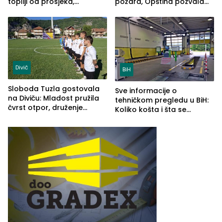
topliji od prosjeka,
požara, Opština pozvala
povećan rizik od požara i
na smirivanje tenzija
nestašice vode
Divič
BiH
Sloboda Tuzla gostovala
Sve informacije o
na Diviču: Mladost pružila
tehničkom pregledu u BiH:
čvrst otpor, druženje
Koliko košta i šta se
nastavljeno uz obalu
pregleda
jezera