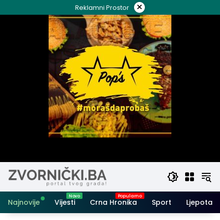
Skip
×
Reklamni Prostor
to
content
Najnovije
Vijesti
Crna Hronika
Sport
Ljepota i 