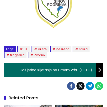
Tags:
BiH
dijete
nesreca
srbija
tragedija
Zvornik
Još jedno slijetanje na Crnom Vrhu (FOTO)
Related Posts