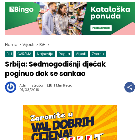
Home
Vijesti
BiH
BiH
ČARŠIJA
Najnovije
Regija
Vijesti
Zvornik
Srbija: Sedmogodišnji dječak
poginuo dok se sankao
Administrator
1 Min Read
01/03/2018