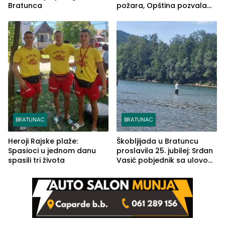
Bratunca
požara, Opština pozvala
na smirivanje tenzija
BRATUNAC
BRATUNAC
Heroji Rajske plaže:
Škobljijada u Bratuncu
Spasioci u jednom danu
proslavila 25. jubilej: Srđan
spasili tri života
Vasić pobjednik sa ulovom
od 2.040 grama (FOTO)