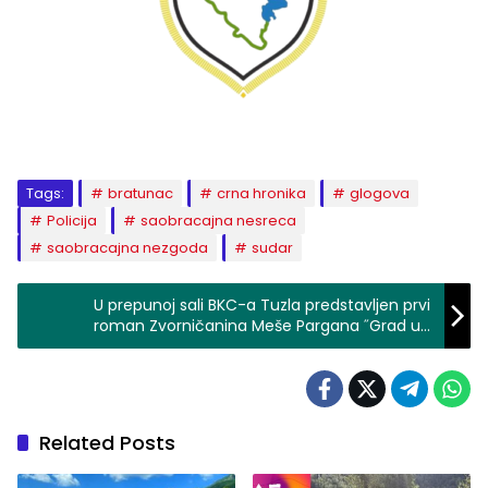
Tags:
bratunac
crna hronika
glogova
Policija
saobracajna nesreca
saobracajna nezgoda
sudar
U prepunoj sali BKC-a Tuzla predstavljen prvi
roman Zvorničanina Meše Pargana ˝Grad u
cvatu magnolije˝
Related Posts