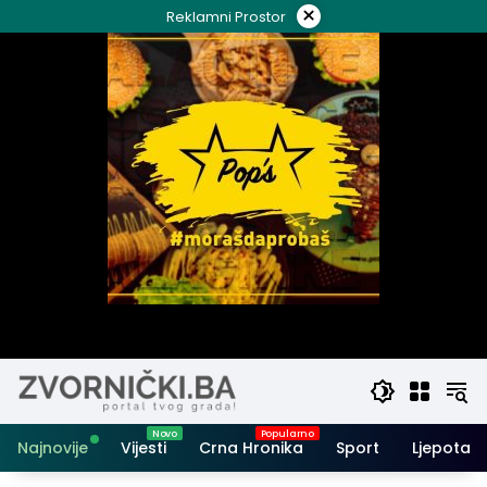
Skip
×
Reklamni Prostor
to
content
Najnovije
Vijesti
Crna Hronika
Sport
Ljepota i 