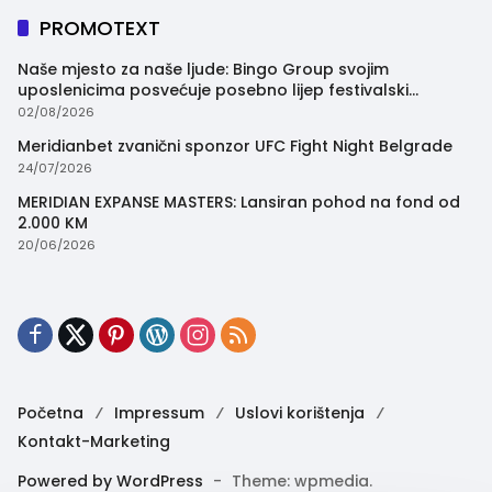
PROMOTEXT
Naše mjesto za naše ljude: Bingo Group svojim
uposlenicima posvećuje posebno lijep festivalski
trenutak
02/08/2026
Meridianbet zvanični sponzor UFC Fight Night Belgrade
24/07/2026
MERIDIAN EXPANSE MASTERS: Lansiran pohod na fond od
2.000 KM
20/06/2026
Početna
Impressum
Uslovi korištenja
Kontakt-Marketing
Powered by WordPress
-
Theme: wpmedia.