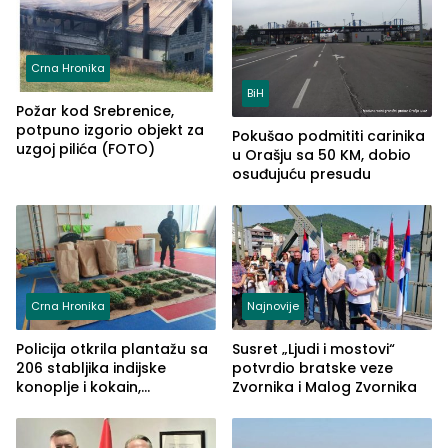
Crna Hronika
BiH
Požar kod Srebrenice,
potpuno izgorio objekt za
Pokušao podmititi carinika
uzgoj pilića (FOTO)
u Orašju sa 50 KM, dobio
osuđujuću presudu
Crna Hronika
Najnovije
Policija otkrila plantažu sa
Susret „Ljudi i mostovi“
206 stabljika indijske
potvrdio bratske veze
konoplje i kokain,
Zvornika i Malog Zvornika
uhapšena jedna osoba
(FOTO)