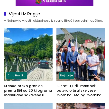
Vijesti iz Regije
– Najnovije vijesti i aktuelnosti iz regije Birač i susjednih opština.
Crna Hronika
Najnovije
Krenuo preko granice
Susret „Ljudi i mostovi“
prema BiH sa 20 kilograma
potvrdio bratske veze
marihuane sakrivene u
Zvornika i Malog Zvornika
automobilu