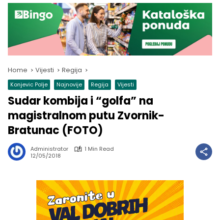
Home
Vijesti
Regija
Konjevic Polje
Najnovije
Regija
Vijesti
Sudar kombija i “golfa” na
magistralnom putu Zvornik-
Bratunac (FOTO)
Administrator
1 Min Read
12/05/2018