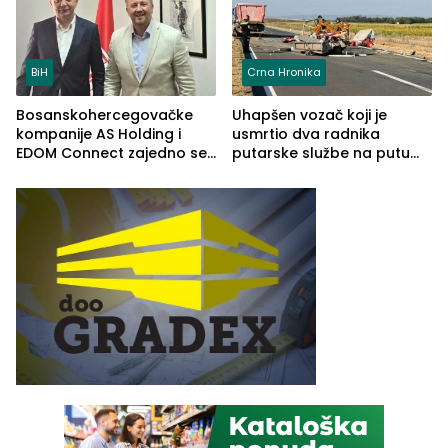
BiH
Crna Hronika
Bosanskohercegovačke
Uhapšen vozač koji je
kompanije AS Holding i
usmrtio dva radnika
EDOM Connect zajedno se
putarske službe na putu
šire na tržište Maroka
od Loznice prema Šapcu
(FOTO)