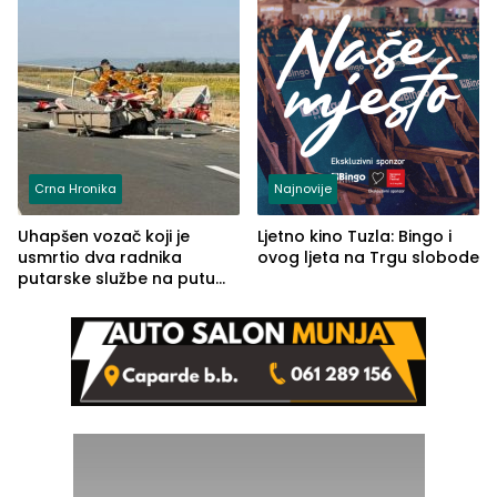
Crna Hronika
Najnovije
Uhapšen vozač koji je
Ljetno kino Tuzla: Bingo i
usmrtio dva radnika
ovog ljeta na Trgu slobode
putarske službe na putu
od Loznice prema Šapcu
(FOTO)