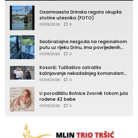
Osamnaesta Drinska regata okupila
stotine učesnika (FOTO)
01/08/2026
0
Saobraćajna nezgoda na regionalnom
putu uz rijeku Drinu, ima povrijeđenih
lica (FOTO)
01/08/2026
0
Kosorić: Tužilaštvo zatražilo
kažnjavanje nekadašnjeg komandanta
Vlaseničke brigade
01/08/2026
0
U porodilištu Bolnice Zvornik tokom jula
rođene 42 bebe
01/08/2026
0