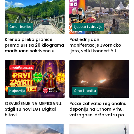
Crna Hronika
Ljepota i zdravlje
Krenuo preko granice
Posljednji dan
prema BiH sa 20 kilograma
manifestacije Zvorničko
marihuane sakrivene u
ljeto, veliki koncert YU
automobilu
grupe zatvara program
ove godine
Najnovije
Crna Hronika
OSVJEŽENJE NA MERIDIANU:
Požar zahvatio regionalnu
Stigli su novi EGT Digital
deponiju na Crnom Vrhu,
hitovi
vatrogasci drže vatru pod
kontrolom (FOTO)